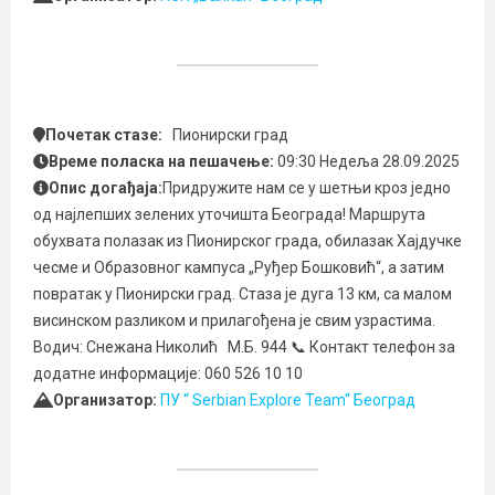
Почетак стазе:
Пионирски град
Време поласка на пешачење:
09:30 Недеља 28.09.2025
Опис догађаја:
Придружите нам се у шетњи кроз једно
од најлепших зелених уточишта Београда! Маршрута
обухвата полазак из Пионирског града, обилазак Хајдучке
чесме и Образовног кампуса „Руђер Бошковић“, а затим
повратак у Пионирски град. Стаза је дуга 13 км, са малом
висинском разликом и прилагођена је свим узрастима.
Водич: Снежана Николић М.Б. 944 📞 Контакт телефон за
додатне информације: 060 526 10 10
Организатор:
ПУ “ Serbian Explore Team“ Београд