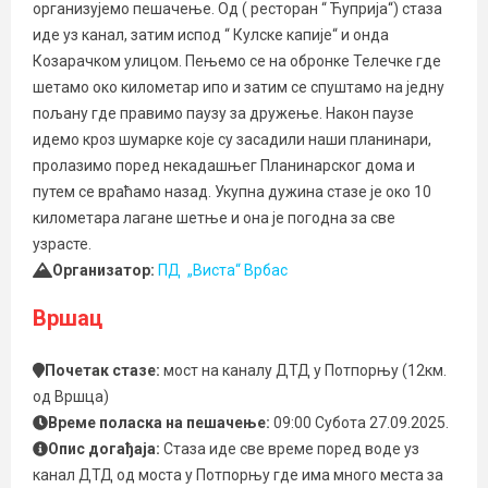
организујемо пешачење. Од ( ресторан “ Ћуприја“) стаза
иде уз канал, затим испод “ Кулске капије“ и онда
Козарачком улицом. Пењемо се на обронке Телечке где
шетамо око километар ипо и затим се спуштамо на једну
пољану где правимо паузу за дружење. Након паузе
идемо кроз шумарке које су засадили наши планинари,
пролазимо поред некадашњег Планинарског дома и
путем се враћамо назад. Укупна дужина стазе је око 10
километара лагане шетње и она је погодна за све
узрасте.
Организатор:
ПД „Виста“ Врбас
Вршац
Почетак стазе:
мост на каналу ДТД у Потпорњу (12км.
од Вршца)
Време поласка на пешачење:
09:00 Субота 27.09.2025.
Опис догађаја:
Стаза иде све време поред воде уз
канал ДТД од моста у Потпорњу где има много места за