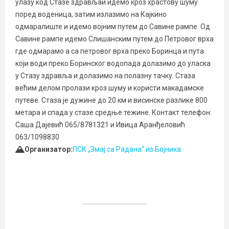
улазу код Стазе здрављаи идемо кроз храстову шуму
поред воденица, затим излазимо на Кајкино
одмаралиште и идемо војним путем до Савине рампе. Од
Савине рампе идемо Слишанским путем до Петровог врха
где одмарамо а са петровог врха преко Боринца и пута
који води преко Боринског водопада долазимо до уласка
у Стазу здравља и долазимо на полазну тачку. Стаза
већим делом пролази кроз шуму и користи макадамске
путеве. Стаза је дужине до 20 км и висинске разлике 800
метара и спада у стазе средње тежине. Контакт телефон:
Саша Дајевић 065/8781321 и Ивица Аранђеловић
063/1098830
Организатор:
ПСК „Змај са Радана“ из Бојника