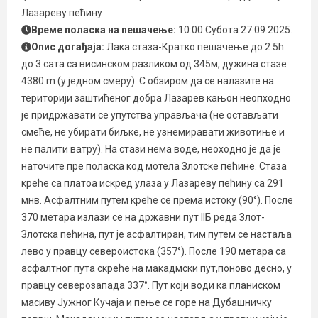
Лазареву пећину
Време поласка на пешачење:
10:00 Субота 27.09.2025.
Опис догађаја:
Лака стаза-Кратко пешачење до 2.5h
до 3 сата са висинском разликом од 345м, дужина стазе
4380 m (у једном смеру). С обзиром да се налазите на
територији заштићеног добра Лазарев кањон неопходно
је придржавати се упутства управљача (не остављати
смеће, не убирати биљке, не узнемиравати животиње и
не палити ватру). На стази нема воде, неоходно је да је
наточите пре поласка код мотела Злотске пећине. Стаза
креће са платоа искред улаза у Лазареву пећину са 291
мнв. Асфалтним путем креће се према истоку (90°). После
370 метара излази се на државни пут IIБ реда Злот-
Злотска пећина, пут је асфалтиран, тим путем се настаља
лево у правцу североистока (357°). После 190 метара са
асфалтног пута скреће на макадмски пут,поново десно, у
правцу северозапада 337°. Пут који води ка планиском
масиву Јужног Кучаја и пење се горе на Дубашничку