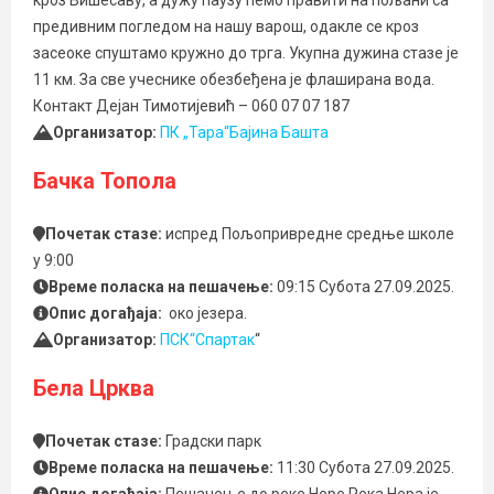
кроз Вишесаву, а дужу паузу ћемо правити на пољани са
предивним погледом на нашу варош, одакле се кроз
засеоке спуштамо кружно до трга. Укупна дужина стазе је
11 км. За све учеснике обезбеђена је флаширана вода.
Контакт Дејан Тимотијевић – 060 07 07 187
Организатор:
ПК „Тара“Бајина Башта
Бачка Топола
Почетак стазе:
испред Пољопривредне средње школе
у 9:00
Време поласка на пешачење:
09:15 Субота 27.09.2025.
Опис догађаја:
око језера.
Организатор:
ПСК“Спартак
“
Бела Црква
Почетак стазе:
Градски парк
Време поласка на пешачење:
11:30 Субота 27.09.2025.