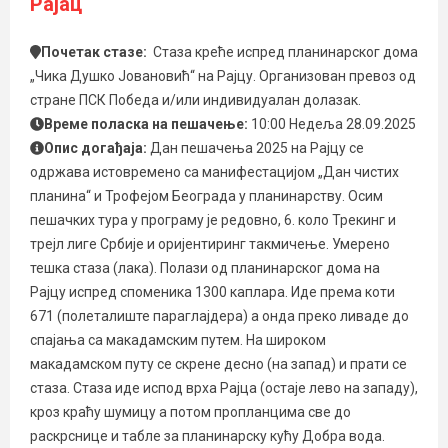
Рајац
Почетак стазе:
Стаза креће испред планинарског дома
„Чика Душко Јовановић“ на Рајцу. Организован превоз од
стране ПСК Победа и/или индивидуалан долазак.
Време поласка на пешачење:
10:00 Недеља 28.09.2025
Опис догађаја:
Дан пешачења 2025 на Рајцу се
одржава истовремено са манифестацијом „Дан чистих
планина“ и Трофејом Београда у планинарству. Осим
пешачких тура у програму је редовно, 6. коло Трекинг и
трејл лиге Србије и оријентиринг такмичење. Умерено
тешка стаза (лака). Полази од планинарског дома на
Рајцу испред споменика 1300 каплара. Иде према коти
671 (полеталиште параглајдера) а онда преко ливаде до
спајања са макадамским путем. На широком
макадамском путу се скрене десно (на запад) и прати се
стаза. Стаза иде испод врха Рајца (остаје лево на западу),
кроз краћу шумицу а потом пропланцима све до
раскрснице и табле за планинарску кућу Добра вода.