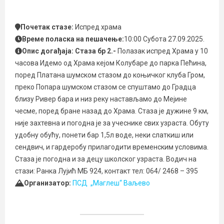
Почетак стазе:
Испред храма
Време поласка на пешачење:
10:00 Субота 27.09.2025.
Опис догађаја: Стаза бр 2.-
Полазак испред Храма у 10
часова Идемо од Храма кејом Колубаре до парка Пећина,
поред Платана шумском стазом до коњичког клуба Гром,
преко Попара шумском стазом се спуштамо до Градца
близу Ривер бара и низ реку настављамо до Мејине
чесме, поред бране назад до Храма. Стаза је дужине 9 км,
није захтевна и погодна је за учеснике свих узраста. Обуту
удобну обућу, понети бар 1,5л воде, неки слаткиш или
сендвич, и гардеробу прилагодити временским условима.
Стаза је погодна и за децу школског узраста. Водич на
стази: Ранка Лујић МБ 924, контакт тел: 064/ 2468 – 395
Организатор:
ПСД „Маглеш“ Ваљево