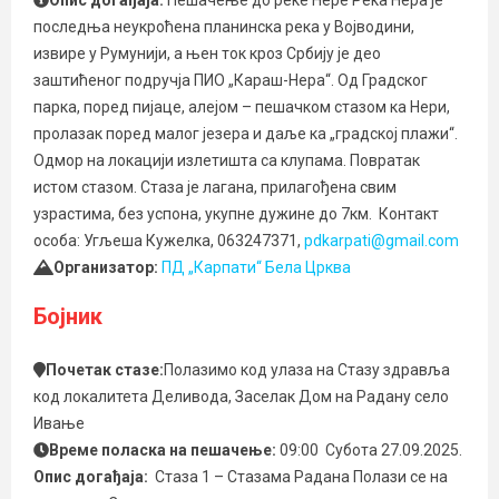
Опис догађаја:
Пешачење до реке Нере Река Нера је
последња неукроћена планинска река у Војводини,
извире у Румунији, а њен ток кроз Србију је део
заштићеног подручја ПИО „Караш-Нера“. Од Градског
парка, поред пијаце, алејом – пешачком стазом ка Нери,
пролазак поред малог језера и даље ка „градској плажи“.
Одмор на локацији излетишта са клупама. Повратак
истом стазом. Стаза је лагана, прилагођена свим
узрастима, без успона, укупне дужине до 7км. Контакт
особа: Угљеша Кужелка, 063247371,
pdkarpati@gmail.com
Организатор:
ПД „Карпати“ Бела Црква
Бојник
Почетак стазе:
Полазимо код улаза на Стазу здравља
код локалитета Деливода, Заселак Дом на Радану село
Ивање
Време поласка на пешачење:
09:00 Субота 27.09.2025.
Опис догађаја:
Стаза 1 – Стазама Радана Полази се на