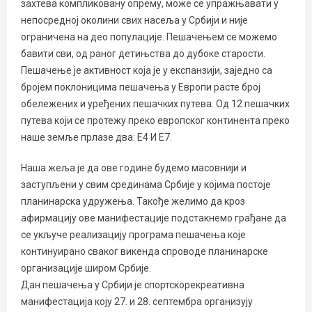
захтева компликовану опрему, може се упражњавати у
непосредној околини свих насеља у Србији и није
ограничена на део популације. Пешачењем се можемо
бавити сви, од раног детињства до дубоке старости.
Пешачење је активност која је у експанзији, заједно са
бројем поклоницима пешачења у Европи расте број
обележених и уређених пешачких путева. Од 12 пешачких
путева који се протежу преко европског континента преко
наше земље прлазе два: Е4 И Е7.
Наша жеља је да ове године будемо масовнији и
заступљени у свим срединама Србије у којима постоје
планинарска удружења. Такође желимо да кроз
афирмацију ове манифестације подстакнемо грађане да
се укључе реализацију програма пешачења које
континуирано сваког викенда спроводе планинарске
организације широм Србије.
Дан пешачења у Србији је спортскорекреативна
манифестација коју 27. и 28. септембра организују