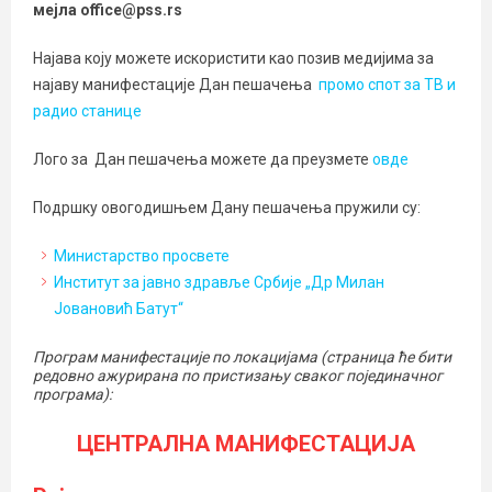
мејла office@pss.rs
Најава коју можете искористити као позив медијима за
најаву манифестације Дан пешачења
промо спот за ТВ и
радио станице
Лого за Дан пешачења можете да преузмете
овде
Подршку овогодишњем Дану пешачења пружили су:
Министарство просвете
Институт за јавно здравље Србије „Др Милан
Јовановић Батут“
Програм манифестације по локацијама (страница ће бити
редовно ажурирана по пристизању сваког појединачног
програма):
ЦЕНТРАЛНА МАНИФЕСТАЦИЈА