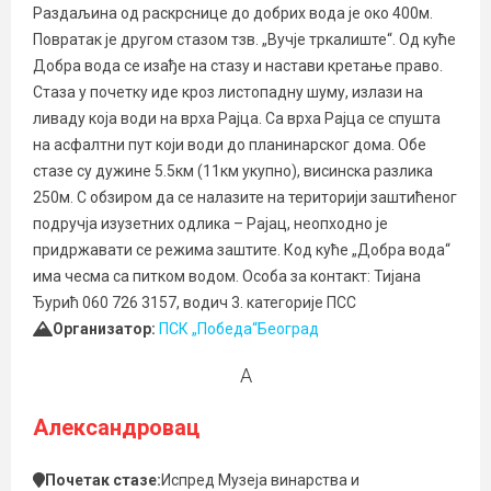
Раздаљина од раскрснице до добрих вода је око 400м.
Повратак је другом стазом тзв. „Вучје тркалиште“. Од куће
Добра вода се изађе на стазу и настави кретање право.
Стаза у почетку иде кроз листопадну шуму, излази на
ливаду која води на врха Рајца. Са врха Рајца се спушта
на асфалтни пут који води до планинарског дома. Обе
стазе су дужине 5.5км (11км укупно), висинска разлика
250м. С обзиром да се налазите на територији заштићеног
подручја изузетних одлика – Рајац, неопходно је
придржавати се режима заштите. Код куће „Добра вода“
има чесма са питком водом. Особа за контакт: Тијана
Ђурић 060 726 3157, водич 3. категорије ПСС
Организатор:
ПСК „Победа“Београд
А
Александровац
Почетак стазе:
Испред Музеја винарства и