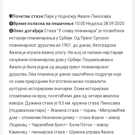
Почетак стазе:
Парк у подножју Авале-Пиносава
Време поласка на пешачење:
10:00 Недеља 28.09.2025
Опис догађаја:
Стаза “У славу планинара” је посвећена
историји планинарења у Србији. Од Првог Српског
планинарског друштва из 1901. до данас, београдска
Авала је играла важну улогу. На њој се налази најстарији
сачувани планинарски дом у Србији. Пошумљавање
Авале је била једна од акција првог планинарског
друштва. Ова планина је данас заштићено подручје које
се осим природним богатством може похвалити
културно-историјским значајем. Осим историјских
споменика на врху, посетићемо два од четири авалска
извора. Дужина стазе је 9,5 км. кружна стаза: Пиносава
(подавалски парк) – Жанина стаза – торањ –Митровићев
дом – споменик Незнаном јунаку – стаза Фауне – извор
Лединац – Чарапићев брест– Бели Поток – извор
Каменац – пионирска стаза – Шумска управа Авала