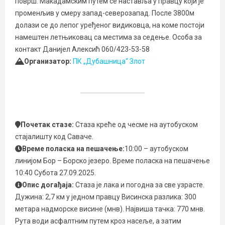
површ. Макадамским путем се наставља у правцу који је
променљив у смеру запад-северозапад. После 3800м
долази се до лепог уређеног видиковца, на коме постоји
намештен летњиковац са местима за седење. Особа за
контакт Данијел Алексић 060/423-53-58
Организатор:
ПК „Дубашница“ Злот
Почетак стазе:
Стаза креће од чесме на аутобуском
стајалишту код Саваче.
Време поласка на пешачење:
10:00 – аутобуском
линијом Бор – Борско језеро. Време поласка на пешачење
10:40 Субота 27.09.2025.
Опис догађаја:
Стаза је лака и погодна за све узрасте.
Дужина: 2,7 км у једном правцу Висинска разлика: 300
метара надморске висине (мнв). Највиша тачка: 770 мнв.
Рута води асфалтним путем кроз насеље, а затим