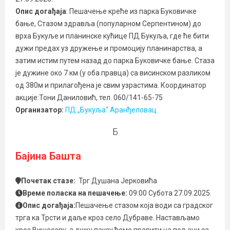
Опис догађаја
: Пешачење креће из парка Буковичке
бање, Стазом здравља (популарном Серпентином) до
врха Букуље и планинске кућице ПД Букуља, где ће бити
дужи предах уз дружење и промоцију планинарства, а
затим истим путем назад до парка Буковичке бање. Стаза
је дужине око 7 км (у оба правца) са висинском разликом
од 380м и прилагођена је свим узрастима. Координатор
акције:Тони Даниловић, тел. 060/141-65-75
Организатор:
ПД „Букуља“ Аранђеловац
Б
Бајина Башта
Почетак стазе:
Трг Душана Јерковића
Време поласка на пешачење:
09:00 Субота 27.09.2025.
Опис догађаја:
Пешачење стазом која води са градског
трга ка Трсти и даље кроз село Дубраве. Настављамо