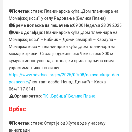
Почетак стазе:
Планинарска кућа „Дом планинара на
Момајској коси“ у селу Радовање (Велика Плана)
Време поласка на пешачење:
09:00 Недеља 28.09.2025.
Опис догађаја:
Планинарска кућа „дом планинара на
Момајској коси“ – Рибник – Доњи самарић – Караула –
Момајска коса – планинарска кућа „дом планинара на
момајској коси. Стаза је дужине око 9 км са око 300 м
кумулативног успона, лагана је и прилагодљива свим
узрастима. више на линку:
https://www.pdvrbica.org.rs/2025/09/08/najava-akcije-dan-
pesacenje/
/ контакт особа: Ненад Динчић – Коска
064/117-8141
Организатор:
ПК „Врбица“ Велика Плана
Врбас
Почетак стазе:
Старт је од Жуте воде у насељу
виногради