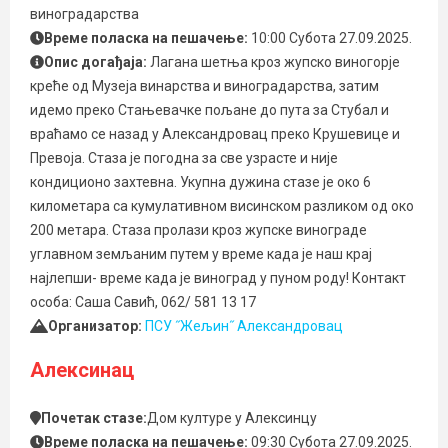
виноградарства
Време поласка на пешачење:
10:00 Субота 27.09.2025.
Опис догађаја:
Лагана шетња кроз жупско виногорје
креће од Музеја винарства и виноградарства, затим
идемо преко Стањевачке пољане до пута за Стубал и
враћамо се назад у Александровац преко Крушевице и
Превоја. Стаза је погодна за све узрасте и није
кондиционо захтевна. Укупна дужина стазе је око 6
километара са кумулативном висинском разликом од око
200 метара. Стаза пролази кроз жупске винограде
углавном земљаним путем у време када је наш крај
најлепши- време када је виноград у пуном роду! Контакт
особа: Саша Савић, 062/ 581 13 17
Организатор:
ПСУ ˝Жељин˝ Александровац
Алексинац
Почетак стазе:
Дом културе у Алексинцу
Време поласка на пешачење:
09:30 Субота 27.09.2025.