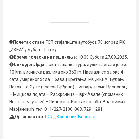
Почетак стазе:
ГСП стајалиште аутобуса 70 испред РК
„ИКЕА“ у Бубањ Потоку
Време поласка на пешачење:
10:00 Субота 27.09.2025.
Опис догађаја
: лака пешачка тура, дужина стазе је око
10 km, висинска разлика око 350 m. Прелази се за око 4
сата умереног хода. Правац кретања: РК „ИКЕА“ Бубањ
Поток – с. Зуце (засеок Брђани) – извор/чесма Врановац
– Мицкова појата – Раскрсница – врх Авале (споменик
Незнаном јунаку) – Пиносава. Контакт особа: Властимир
Марјановић, тел. 011/227-2100, 063/729-1281
Организатор:
ПСД „Копаоник“Београд