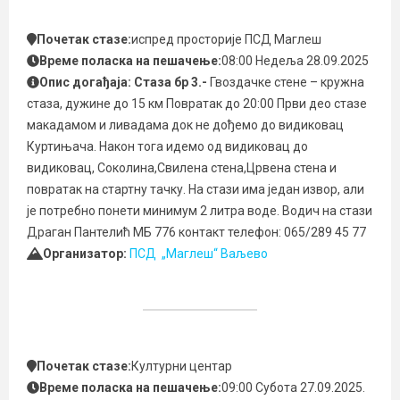
Почетак стазе:
испред просторије ПСД Маглеш
Време поласка на пешачење:
08:00 Недеља 28.09.2025
Опис догађаја: Стаза бр 3.-
Гвоздачке стене – кружна
стаза, дужине до 15 км Повратак до 20:00 Први део стазе
макадамом и ливадама док не дођемо до видиковац
Куртињача. Након тога идемо од видиковац до
видиковац, Соколина,Свилена стена,Црвена стена и
повратак на стартну тачку. На стази има један извор, али
је потребно понети минимум 2 литра воде. Водич на стази
Драган Пантелић МБ 776 контакт телефон: 065/289 45 77
Организатор:
ПСД „Маглеш“ Ваљево
Почетак стазе:
Културни центар
Време поласка на пешачење:
09:00 Субота 27.09.2025.