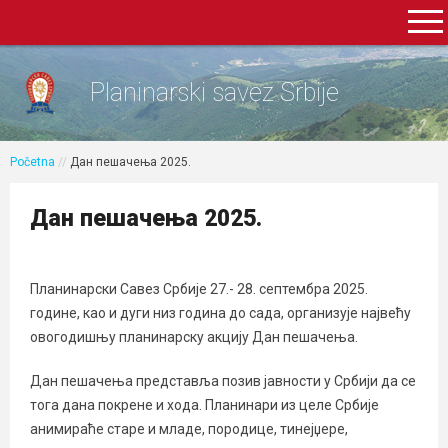
Planinarski savez Srbije
Početna
//
Дан пешачења 2025.
Дан пешачења 2025.
Планинарски Савез Србије 27.- 28. септембра 2025.
године, као и дуги низ година до сада, организује највећу
овогодишњу планинарску акцију Дан пешачења.
Дан пешачења представља позив јавности у Србији да се
тога дана покрене и хода. Планинари из целе Србије
анимираће старе и младе, породице, тинејџере,