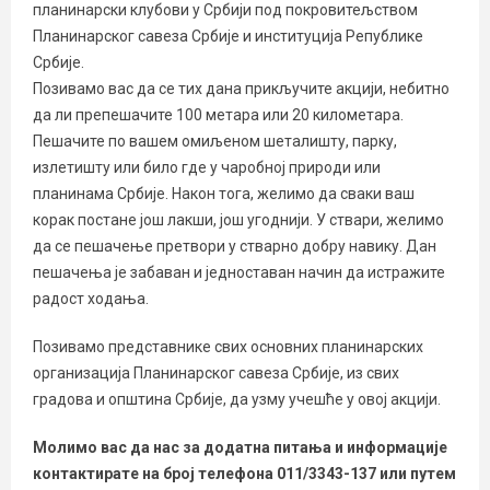
планинарски клубови у Србији под покровитељством
Планинарског савеза Србије и институција Републике
Србије.
Позивамо вас да се тих дана прикључите акцији, небитно
да ли препешачите 100 метара или 20 километара.
Пешачите по вашем омиљеном шеталишту, парку,
излетишту или било где у чаробној природи или
планинама Србије. Након тога, желимо да сваки ваш
корак постане још лакши, још угоднији. У ствари, желимо
да се пешачење претвори у стварно добру навику. Дан
пешачења је забаван и једноставан начин да истражите
радост ходања.
Позивамо представнике свих основних планинарских
организација Планинарског савеза Србије, из свих
градова и општина Србије, да узму учешће у овој акцији.
Молимо вас да нас за додатна питања и информације
контактирате на број телефона 011/3343-137 или путем