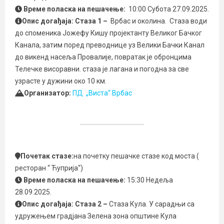
Време поласка на пешачење:
10:00 Субота 27.09.2025.
Опис догађаја: Стаза 1 –
Врбас и околина. Стаза води
до споменика Јожефу Кишу пројектанту Великог Бачког
Канала, затим поред преводнице уз Велики Бачки Канал
до викенд насеља Провалије, повратак је обронцима
Телечке висоравни. стаза је лагана и погодна за све
узрасте у дужини око 10 км.
Организатор:
ПД „Виста“ Врбас
Почетак стазе:
на почетку пешачке стазе код моста (
ресторан “ Ћуприја“)
Време поласка на пешачење:
15:30 Недеља
28.09.2025.
Опис догађаја: Стаза 2 –
Стаза Кула. У сарадњи са
удружењем градјана Зелена зона општине Кула