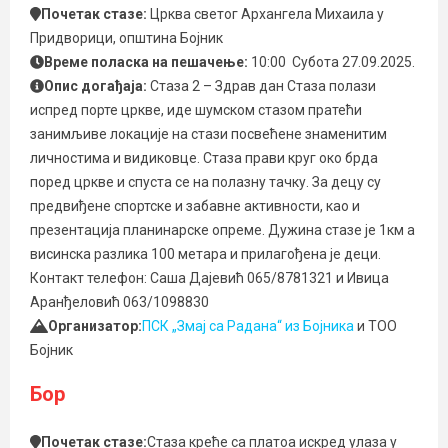
Почетак стазе:
Црква светог Архангела Михаила у
Придворици, општина Бојник
Време поласка на пешачење:
10:00 Субота 27.09.2025.
Опис догађаја:
Стаза 2 – Здрав дан Стаза полази
испред порте цркве, иде шумском стазом пратећи
занимљиве локације на стази посвећене знаменитим
личностима и видиковце. Стаза прави круг око брда
поред цркве и спуста се на полазну тачку. За децу су
предвиђене спортске и забавне активности, као и
презентација планинарске опреме. Дужина стазе је 1км а
висинска разлика 100 метара и прилагођена је деци.
Контакт телефон: Саша Дајевић 065/8781321 и Ивица
Аранђеловић 063/1098830
Организатор:
ПСК „Змај са Радана“ из Бојника
и ТОО
Бојник
Бор
Почетак стазе:
Стаза креће са платоа искред улаза у