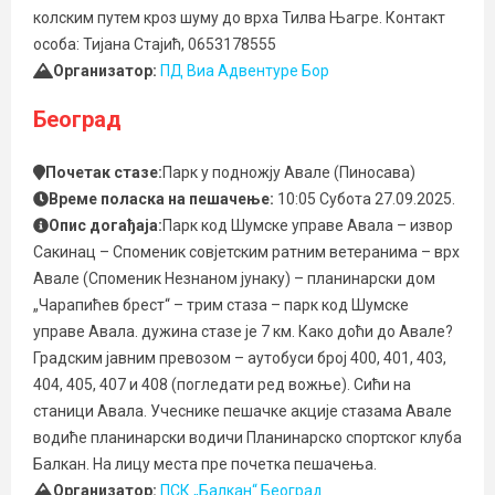
колским путем кроз шуму до врха Тилва Њагре. Контакт
особа: Тијана Стајић, 0653178555
Организатор:
ПД Виа Адвентуре Бор
Београд
Почетак стазе:
Парк у подножју Авале (Пиносава)
Време поласка на пешачење:
10:05 Субота 27.09.2025.
Опис догађаја:
Парк код Шумске управе Авала – извор
Сакинац – Споменик совјетским ратним ветеранима – врх
Авале (Споменик Незнаном јунаку) – планинарски дом
„Чарапићев брест“ – трим стаза – парк код Шумске
управе Авала. дужина стазе је 7 км. Како доћи до Авале?
Градским јавним превозом – аутобуси број 400, 401, 403,
404, 405, 407 и 408 (погледати ред вожње). Сићи на
станици Авала. Учеснике пешачке акције стазама Авале
водиће планинарски водичи Планинарско спортског клуба
Балкан. На лицу места пре почетка пешачења.
Организатор:
ПСК „Балкан“ Београд