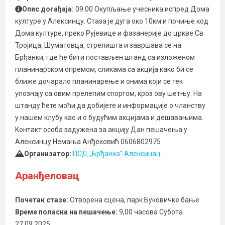
Опис догађаја:
09:00 Окупљање учесника испред Дома
културе у Алексинцу. Стаза је дуга око 10км и почиње код
Дома културе, преко Рујевице и фазанерије до цркве Св.
Тројица, Шуматовца, стрелишта и завршава се на
Брђанки, где ће бити постављен штанд са изложеном
планинарском опремом, сликама са акција како би се
ближе дочарало планинарење и онима који се тек
упознају са овим прелепим спортом, кроз ову шетњу. На
штанду ћете моћи да добијете и информације о чланству
у нашем клубу као и о будућим акцијама и дешавањима.
Kонтакт особа задужена за акцију Дан пешачења у
Алексинцу Немања Анђековић 0606802975
Организатор:
ПСД „Брђанка“ Алексинац
Аранђеловац
Почетак стазе:
Отворена сцена, парк Буковичке бање
Време поласка на пешачење:
9,00 часова Субота
27.09.2025.