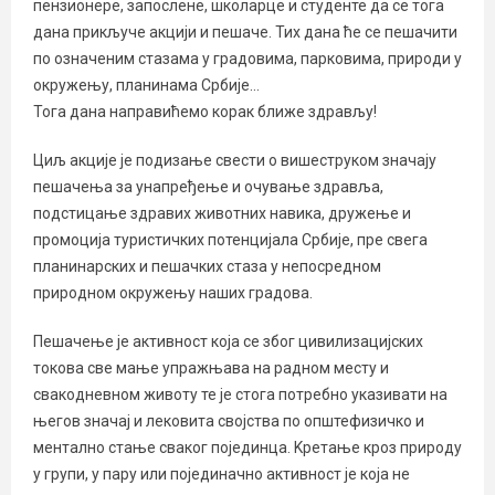
пензионере, запослене, школарце и студенте да се тога
дана прикључе акцији и пешаче. Тих дана ће се пешачити
по означеним стазама у градовима, парковима, природи у
окружењу, планинама Србије…
Тога дана направићемо корак ближе здрављу!
Циљ акције је подизање свести о вишеструком значају
пешачења за унапређење и очување здравља,
подстицање здравих животних навика, дружење и
промоција туристичких потенцијала Србије, пре свега
планинарских и пешачких стаза у непосредном
природном окружењу наших градова.
Пешачење је активност која се због цивилизацијских
токова све мање упражњава на радном месту и
свакодневном животу те је стога потребно указивати на
његов значај и лековита својства по општефизичко и
ментално стање сваког појединца. Kретање кроз природу
у групи, у пару или појединачно активност је која не