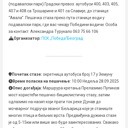
(подавалски парк) Градски превоз: аутобуси 400, 403, 405,
407 и 408 са Трошарине и 401 са Славије, до станице
“Авала”. Пешачка стаза преко пута станице води у
подавалски парк, где вас чекају Победини водичи. Особа
за контакт: Александра Турукало 063 75 66 106
Организатор:
ПСК „Победа“Београд
Почетак стазе:
окретница аутобуса број 17 у Земуну
Време поласка на пешачење:
10:00 Недеља 28.09.2025
Опис догађаја:
Маршрура кретања Прелазимо Пупинов
мост користећи пешачко-бициклистичку стазу, затим
одлазимо на насип који прати ток реке Дунав до
мочварног подручја званог Бељарица које је станиште
многих птица и биљних врста. Предвиђена дужина стазе
је од 5-15км или више ако буде заинтересованих. Свакако