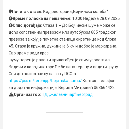
Почетак стазе:
Код ресторана„Бојчинска колеба“
Време поласка на пешачење:
10:00 Недеља 28.09.2025
Опис догађаја:
Стаза 1
–
До Бојчинске шуме може се
доћи сопственим превозом или аутобусом 605 градског
превоза за коју је почетна станица окретница код блока
45. Стаза је кружна, дужине је 6 км и добро је маркирана.
Сво време води кроз
шуму, терен је раван и прилагођен је свим узрастима.
Водичи и координатори ће бити на терену и водити групу.
Сви детаљи стазе су на сајту ПСС-а:
https://pss.rs/terenipp/bojcinska-suma/
Контакт телефон
за додатне информације: Верица Митровић 063664422
Организатор:
ПД „Железничар“ Београд