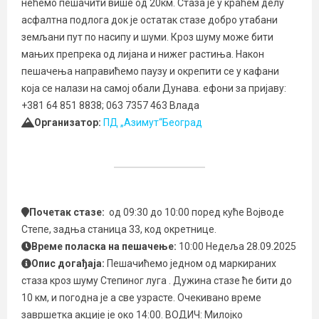
нећемо пешачити више од 20км. Стаза је у краћем делу
асфалтна подлога док је остатак стазе добро утабани
земљани пут по насипу и шуми. Кроз шуму може бити
мањих препрека од лијана и нижег растиња. Након
пешачења направићемо паузу и окрепити се у кафани
која се налази на самој обали Дунава. ефони за пријаву:
+381 64 851 8838; 063 7357 463 Влада
Организатор:
ПД „Азимут“Београд
Почетак стазе:
од 09:30 до 10:00 поред куће Војводе
Степе, задња станица 33, код окретнице.
Време поласка на пешачење:
10:00 Недеља 28.09.2025
Опис догађаја:
Пешачићемо једном од маркираних
стаза кроз шуму Степиног луга . Дужина стазе ће бити до
10 км, и погодна је а све узрасте. Очекивано време
завршетка акције је око 14:00. ВОДИЧ: Милојко