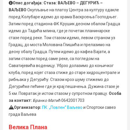
Опис догађаја:
Стаза: ВАЉЕВО – ДЕГУРИЋ –
ВАЉЕВО
Окупљање на платоу Центра за културу одакле
поред Колубаре идемо до храма Васкрсења Господњег.
Затим поред стадиона ФК Крушик десном обалом Градца
идемо до Тадића млина, где је почетак планинарске
стазе поред реке. Том стазом идемо, левом страном уз
Градац, до моста Молована Глишића и прелазимо на
десну обалу Градца. Путем идемо до кафеа Вајати, а
затим стазом поред саме реке, са погледом на
Саватијевића воденицу. Убрзо долазимо до коњичког
клуба, поред којег стаза стиже до старе хидроцентрале и
рибњака у Дегурићу. Стазом кроз шуму стижемо до
Дегурићке пећине где је крај пешачења. Дужина стазе је
5 км. Повратак је истом стазом у супротном правцу.
Особа
за контакт:
Бранко Матић
0642001703
Организатор:
ПК „Повлен“ Ваљево
и Спортски савез
града Ваљева
Велика Плана