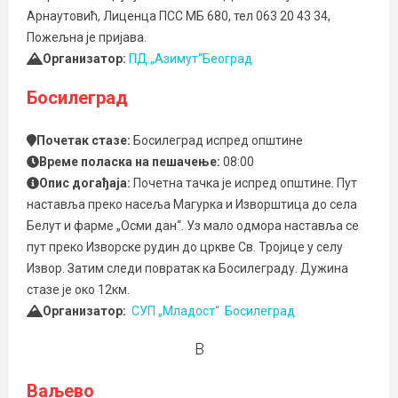
Арнаутовић, Лиценца ПСС МБ 680, тел 063 20 43 34,
Пожељна је пријава.
Организатор:
ПД „Азимут“Београд
Босилеград
Почетак стазе:
Босилеград испред општине
Време поласка на пешачење:
08:00
Опис догађаја:
Почетна тачка је испред општине. Пут
наставља преко насеља Магурка и Изворштица до села
Белут и фарме „Осми дан“. Уз мало одмора наставља се
пут преко Изворске рудин до цркве Св. Тројице у селу
Извор. Затим следи повратак ка Босилеграду. Дужина
стазе је око 12км.
Организатор:
СУП „Младост“ Босилеград
В
Ваљево