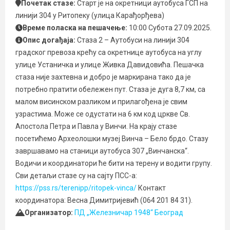
Почетак стазе:
Старт је на окретници аутобуса ГСП на
линији 304 у Ритопеку (улица Карађорђева)
Време поласка на пешачење:
10:00 Субота 27.09.2025.
Опис догађаја:
Стаза 2 – Аутобуси на линији 304
градског превоза крећу са окретнице аутобуса на углу
улице Устаничка и улице Живка Давидовића. Пешачка
стаза није захтевна и добро је маркирана тако да је
потребно пратити обележен пут. Стаза је дуга 8,7 км, са
малом висинском разликом и прилагођена је свим
узрастима. Може се одустати на 6 км код цркве Св.
Апостола Петра и Павла у Винчи. На крају стазе
посетићемо Археолошки музеј Винча – Бело брдо. Стазу
завршавамо на станици аутобуса 307 „Винчанска“.
Водичи и координатори ће бити на терену и водити групу.
Сви детаљи стазе су на сајту ПСС-а:
https://pss.rs/terenipp/ritopek-vinca/
Контакт
координатора: Весна Димитријевић (064 201 84 31).
Организатор:
ПД „Железничар 1948“ Београд