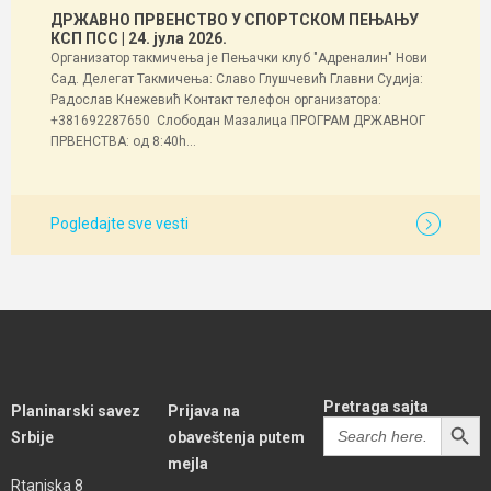
ДРЖАВНО ПРВЕНСТВО У СПОРТСКОМ ПЕЊАЊУ
КСП ПСС
| 24. јула 2026.
Организатор такмичења је Пењачки клуб "Адреналин" Нови
Сад. Делегат Такмичења: Славо Глушчевић Главни Судија:
Радослав Кнежевић Контакт телефон организатора:
+381692287650 Слободан Мазалица ПРОГРАМ ДРЖАВНОГ
ПРВЕНСТВА: од 8:40h...
Pogledajte sve vesti
Pretraga sajta
Planinarski savez
Prijava na
SEARCH BUTT
Search
Srbije
obaveštenja putem
for:
mejla
Rtanjska 8