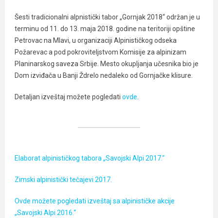
Šesti tradicionalni alpnistički tabor „Gornjak 2018“ održan je u
terminu od 11. do 13. maja 2018. godine na teritoriji opštine
Petrovac na Mlavi, u organizaciji Alpinističkog odseka
Požarevac a pod pokroviteljstvom Komisije za alpinizam
Planinarskog saveza Srbije. Mesto okupljanja učesnika bio je
Dom izviđača u Banji Ždrelo nedaleko od Gornjačke klisure.
Detaljan izveštaj možete pogledati
ovde
.
Elaborat alpinističkog tabora „Savojski Alpi 2017.“
Zimski alpinistički tečajevi 2017.
Ovde možete pogledati izveštaj sa alpinističke akcije
„Savojski Alpi 2016.“