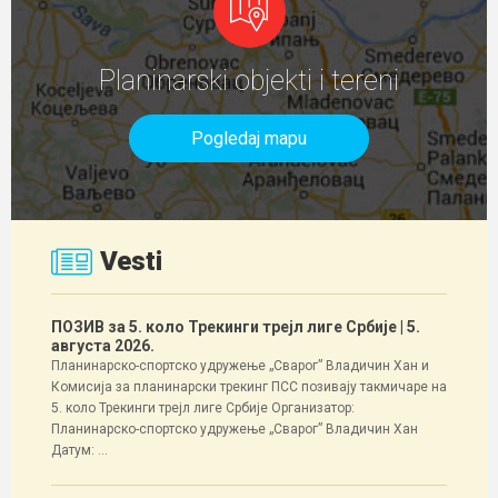
Planinarski objekti i tereni
Pogledaj mapu
Vesti
ПОЗИВ за 5. коло Трекинги трејл лиге Србије
| 5.
августа 2026.
Планинарско-спортско удружење „Сварог” Владичин Хан и
Комисија за планинарски трекинг ПСС позивају такмичаре на
5. коло Трекинги трејл лиге Србије Организатор:
Планинарско-спортско удружење „Сварог” Владичин Хан
Датум: ...