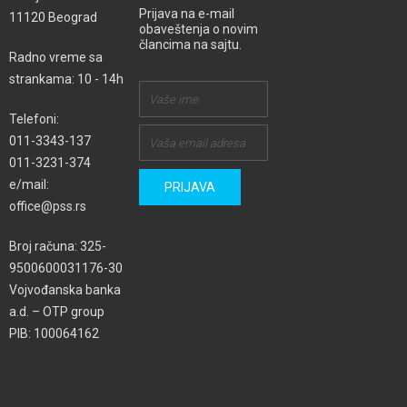
Prijava na e-mail
11120 Beograd
obaveštenja o novim
člancima na sajtu.
Radno vreme sa
strankama: 10 - 14h
Telefoni:
011-3343-137
011-3231-374
e/mail:
office@pss.rs
Broj računa: 325-
9500600031176-30
Vojvođanska banka
a.d. – OTP group
PIB: 100064162