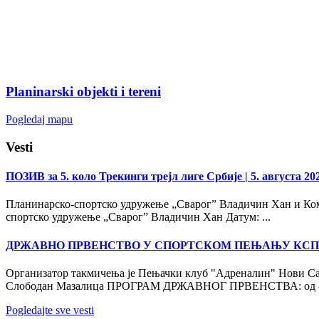
Planinarski objekti i tereni
Pogledaj mapu
Vesti
ПОЗИВ за 5. коло Трекинги трејл лиге Србије
| 5. августа 20
Планинарско-спортско удружење „Сварог” Владичин Хан и Коми
спортско удружење „Сварог” Владичин Хан Датум: ...
ДРЖАВНО ПРВЕНСТВО У СПОРТСКОМ ПЕЊАЊУ КСП
Организатор такмичења је Пењачки клуб "Адреналин" Нови Са
Слободан Мазалица ПРОГРАМ ДРЖАВНОГ ПРВЕНСТВА: од 8:
Pogledajte sve vesti