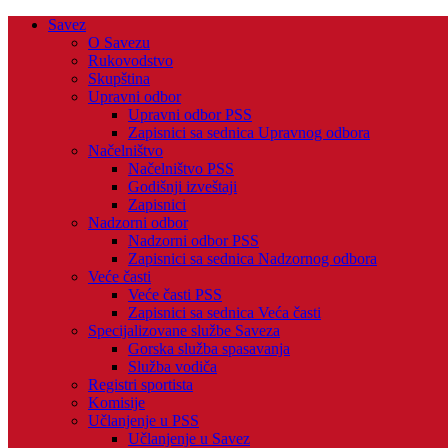
Savez
O Savezu
Rukovodstvo
Skupština
Upravni odbor
Upravni odbor PSS
Zapisnici sa sednica Upravnog odbora
Načelništvo
Načelništvo PSS
Godišnji izveštaji
Zapisnici
Nadzorni odbor
Nadzorni odbor PSS
Zapisnici sa sednica Nadzornog odbora
Veće časti
Veće časti PSS
Zapisnici sa sednica Veća časti
Specijalizovane službe Saveza
Gorska služba spasavanja
Služba vodiča
Registri sportista
Komisije
Učlanjenje u PSS
Učlanjenje u Savez