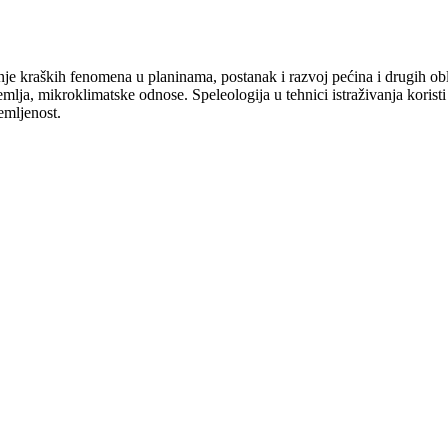
 kraških fenomena u planinama, postanak i razvoj pećina i drugih oblik
lja, mikroklimatske odnose. Speleologija u tehnici istraživanja korist
emljenost.