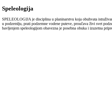
Speleologija
SPELEOLOGIJA je disciplina u planinarstvu koja obuhvata istraživanje
u podzemlju, prati podzemne vodene puteve, proučava živi svet podzem
bavljenjem speleologijom obavezna je posebna obuka i izuzetna pripr