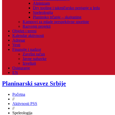
Alpinizam
Dry tooling i takmičarsko penjanje u ledu
Speleologija
Planinsko trčanje – skajraning
Kampovi za mlade perspektivne sportiste
Razvojni projekti
Objekti i tereni
Kalendar aktivnosti
Adresar
Vesti
Finansije i nadzor
Završni račun
Javne nabavke
Izveštaji
Osiguranje
EN
Planinarski savez Srbije
Početna
//
Aktivnosti PSS
//
Speleologija