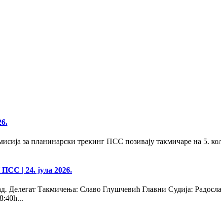
26.
сија за планинарски трекинг ПСС позивају такмичаре на 5. кол
 ПСС
| 24. јула 2026.
д. Делегат Такмичења: Славо Глушчевић Главни Судија: Радосл
40h...