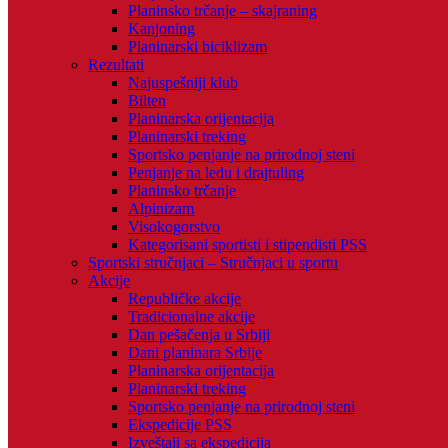
Planinsko trčanje – skajraning
Kanjoning
Planinarski biciklizam
Rezultati
Najuspešniji klub
Bilten
Planinarska orijentacija
Planinarski treking
Sportsko penjanje na prirodnoj steni
Penjanje na ledu i drajtuling
Planinsko trčanje
Alpinizam
Visokogorstvo
Kategorisani sportisti i stipendisti PSS
Sportski stručnjaci – Stručnjaci u sportu
Akcije
Republičke akcije
Tradicionalne akcije
Dan pešačenja u Srbiji
Dani planinara Srbije
Planinarska orijentacija
Planinarski treking
Sportsko penjanje na prirodnoj steni
Ekspedicije PSS
Izveštaji sa ekspedicija