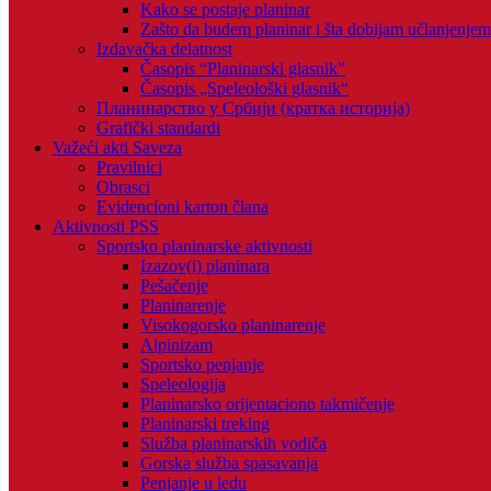
Kako se postaje planinar
Zašto da budem planinar i šta dobijam učlanjenje
Izdavačka delatnost
Časopis “Planinarski glasnik”
Časopis „Speleološki glasnik“
Планинарство у Србији (кратка историја)
Grafički standardi
Važeći akti Saveza
Pravilnici
Obrasci
Evidencioni karton člana
Aktivnosti PSS
Sportsko planinarske aktivnosti
Izazov(i) planinara
Pešačenje
Planinarenje
Visokogorsko planinarenje
Alpinizam
Sportsko penjanje
Speleologija
Planinarsko orijentaciono takmičenje
Planinarski treking
Služba planinarskih vodiča
Gorska služba spasavanja
Penjanje u ledu