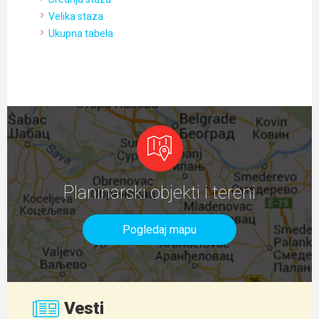
Velika staza
Ukupna tabela
Planinarski objekti i tereni
Pogledaj mapu
Vesti