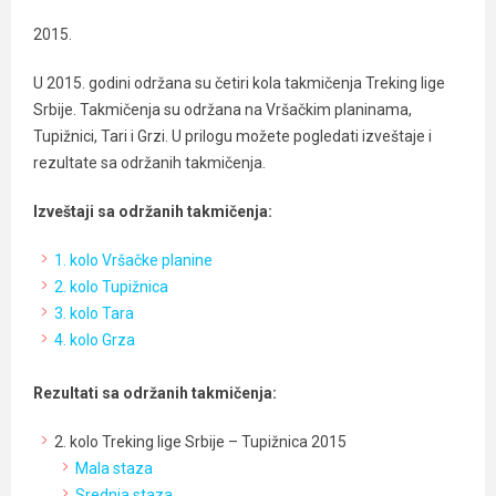
2015.
U 2015. godini održana su četiri kola takmičenja Treking lige
Srbije. Takmičenja su održana na Vršačkim planinama,
Tupižnici, Tari i Grzi. U prilogu možete pogledati izveštaje i
rezultate sa održanih takmičenja.
Izveštaji sa održanih takmičenja:
1. kolo Vršačke planine
2. kolo Tupižnica
3. kolo Tara
4. kolo Grza
Rezultati sa održanih takmičenja:
2. kolo Treking lige Srbije – Tupižnica 2015
Mala staza
Srednja staza