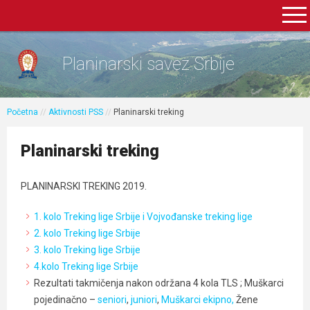
Planinarski savez Srbije
Početna
//
Aktivnosti PSS
//
Planinarski treking
Planinarski treking
PLANINARSKI TREKING 2019.
1. kolo Treking lige Srbije i Vojvođanske treking lige
2. kolo Treking lige Srbije
3. kolo Treking lige Srbije
4.kolo Treking lige Srbije
Rezultati takmičenja nakon održana 4 kola TLS ; Muškarci
pojedinačno –
seniori
,
juniori
,
Muškarci ekipno,
Žene