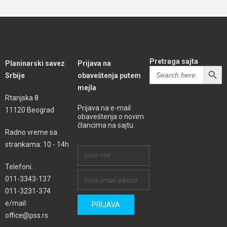
Pretraga sajta
Planinarski savez
Prijava na
SEARCH BUTT
Search
Srbije
obaveštenja putem
for:
mejla
Rtanjska 8
Prijava na e-mail
11120 Beograd
obaveštenja o novim
člancima na sajtu.
Radno vreme sa
strankama: 10 - 14h
Telefoni:
011-3343-137
011-3231-374
e/mail:
office@pss.rs