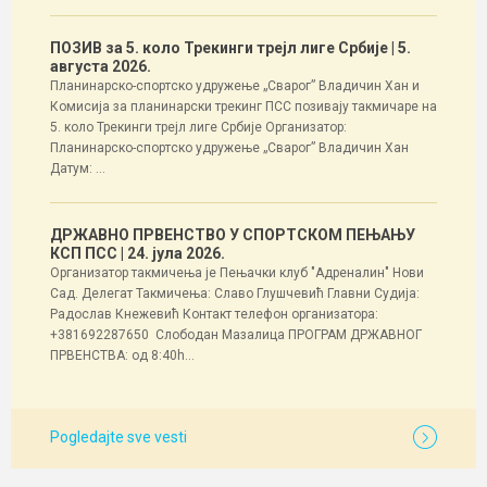
ПОЗИВ за 5. коло Трекинги трејл лиге Србије
| 5.
августа 2026.
Планинарско-спортско удружење „Сварог” Владичин Хан и
Комисија за планинарски трекинг ПСС позивају такмичаре на
5. коло Трекинги трејл лиге Србије Организатор:
Планинарско-спортско удружење „Сварог” Владичин Хан
Датум: ...
ДРЖАВНО ПРВЕНСТВО У СПОРТСКОМ ПЕЊАЊУ
КСП ПСС
| 24. јула 2026.
Организатор такмичења је Пењачки клуб "Адреналин" Нови
Сад. Делегат Такмичења: Славо Глушчевић Главни Судија:
Радослав Кнежевић Контакт телефон организатора:
+381692287650 Слободан Мазалица ПРОГРАМ ДРЖАВНОГ
ПРВЕНСТВА: од 8:40h...
Pogledajte sve vesti