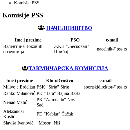
Komisije PSS
Komisije PSS
НАЧЕЛНИШТВО
Ime i prezime
PSO
e-mail
Валентина Токовић-
ЖКП "Љесковац"
nacelnik@pss.rs
начелница
Прибој
TAКМИЧАРСКА КОМИСИЈА
Ime i prezime
Klub/Društvo
e-mail
Milivoje Erdeljan
PSK "Sirig" Sirig
sportskidirektor@pss.rs
Ranko Milanović
PK "Tara" Bajina Bašta
PK "Adrenalin" Novi
Nenad Matić
Sad
Aleksandar
PD "Kablar" Čačak
Kostić
Slaviša Ivanović
"Mosor" Niš