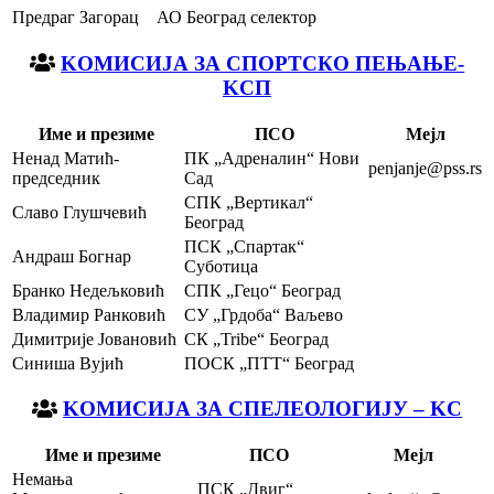
Предраг Загорац
АО Београд селектор
KOМИСИЈА ЗА СПОРТСКО ПЕЊАЊЕ-
KСП
Име и презиме
ПСО
Мејл
Ненад Матић-
ПК „Адреналин“ Нови
penjanje@pss.rs
председник
Сад
СПК „Вертикал“
Славо Глушчевић
Београд
ПСК „Спартак“
Андраш Богнар
Суботица
Бранко Недељковић
СПК „Гецо“ Београд
Владимир Ранковић
СУ „Грдоба“ Ваљево
Димитрије Јовановић
СК „Tribe“ Београд
Синиша Вујић
ПОСК „ПТТ“ Београд
KOМИСИЈА ЗА СПЕЛЕОЛОГИЈУ – KС
Име и презиме
ПСО
Мејл
Немања
ПСК „Двиг“