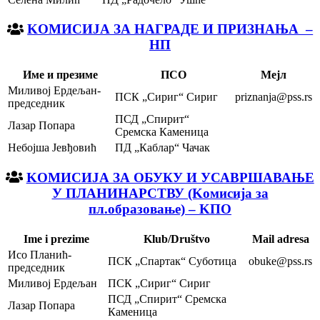
KOМИСИЈА ЗА НАГРАДЕ И ПРИЗНАЊА –
НП
Име и презиме
ПСО
Мејл
Миливој Ердељан-
ПСК „Сириг“ Сириг
priznanja@pss.rs
председник
ПСД „Спирит“
Лазар Попара
Сремска Каменица
Небојша Јевђовић
ПД „Каблар“ Чачак
KOМИСИЈА ЗА ОБУКУ И УСАВРШАВАЊЕ
У ПЛАНИНАРСТВУ (Kомисија за
пл.образовање) – KПО
Ime i prezime
Klub/Društvo
Mail adresa
Исо Планић-
ПСК „Спартак“ Суботица
obuke@pss.rs
председник
Миливој Ердељан
ПСК „Сириг“ Сириг
ПСД „Спирит“ Сремска
Лазар Попара
Каменица