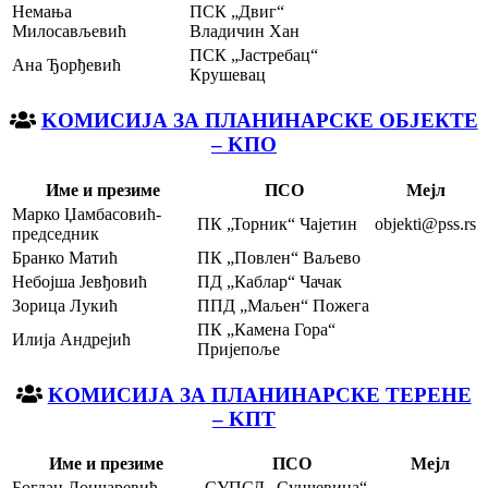
Немања
ПСК „Двиг“
Милосављевић
Владичин Хан
ПСК „Јастребац“
Ана Ђорђевић
Крушевац
KOМИСИЈА ЗА ПЛАНИНАРСКЕ ОБЈЕКТЕ
– KПО
Име и презиме
ПСО
Мејл
Марко Џамбасовић-
ПК „Торник“ Чајетин
objekti@pss.rs
председник
Бранко Матић
ПК „Повлен“ Ваљево
Небојша Јевђовић
ПД „Каблар“ Чачак
Зорица Лукић
ППД „Маљен“ Пожега
ПК „Камена Гора“
Илија Андрејић
Пријепоље
KOМИСИЈА ЗА ПЛАНИНАРСКЕ ТЕРЕНЕ
– KПТ
Име и презиме
ПСО
Мејл
Богдан Лончаревић-
СУПСД „Сунчевица“