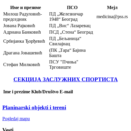
Име и презиме
ПСО
Мејл
Милош Радуловић-
ПД „Железничар
medicina@pss.rs
председник
1948“ Београд
Јована Рајковић
ПД „Вис“ Лазаревац
Адриана Банковић
ПСД „Стена“ Београд
ПД „Бељаница“
Србијанка Ђорђевић
Свилајнац
(ПК „Тара“ Бајина
Драгана Јовашевић
Башта
ПСУ "Пчиња"
Стефан Милковић
Трговиште
СЕКЦИЈА ЗАСЛУЖНИХ СПОРТИСТА
Ime i prezime
Klub/Društvo
E-mail
Planinarski objekti i tereni
Pogledaj mapu
Vesti