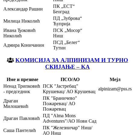
ПК „ЕСТ“
Александар Рашин
Београд
ПД „Зуброва“
Милица Николић
Ћуприја
Ивана Ђоковић
ПСК „Мосор“
Николић
Ниш
ПСД „Белег“
Адмира Коничанин
Тутин
KOМИСИЈА ЗА АЛПИНИЗАМ И ТУРНО
СКИЈАЊЕ – KА
Име и презиме
ПСО/АО
Мејл
Ненад Трипковић
ПСК "Јастребац"
alpinizam@pss.rs
- председник
Крушевац/ АО Крушевац
ПК "Браничево"
Драган
Пожаревац/ АО
Милошевић
Пожаревац
ПД "Alma Mons
Драган Павловић
Adventures"/АО Нови Сад
ПК "Железничар" Ниш/
Саша Пантелић
АО Ниш