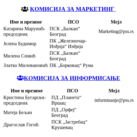
KOМИСИЈА ЗА МАРКЕТИНГ
Име и презиме
ПСО
Мејл
Катарина Марунић-
ПСК „Балкан“
Marketing@pss.rs
председник
Београд
ПК „Железничар-
Јелена Будимир
Инђија“ Инђија
ПСК „Балкан“
Милена Симић
Београд
Златко Миловановић
ПК „Борковац“ Рума
KOМИСИЈА ЗА ИНФОРМИСАЊЕ
Име и презиме
ПСО
Мејл
Кристина Бугарски-
ПД „Планета“
informisanje@pss.rs
председник
Вршац
ПД „Орфеј“
Матеја Бељан
Београд
ПСК „Јастребац“
Драгослав Гогић
Крушевац