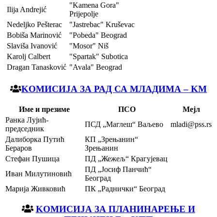
"Kamena Gora"
Ilija Andrejić
Prijepolje
Nedeljko Pešterac
"Jastrebac" Kruševac
Bobiša Marinović
"Pobeda" Beograd
Slaviša Ivanović
"Mosor" Niš
Karolj Calbert
"Spartak" Subotica
Dragan Tanasković
"Avala" Beograd
KOМИСИЈА ЗА РАД СА МЛАДИМА – KM
Име и презиме
ПСО
Мејл
Ранка Лујић-
ПСД „Маглеш“ Ваљево
mladi@pss.rs
председник
Далиборка Путић
КП „Зрењанин“
Бераров
Зрењанин
Стефан Пушица
ПД „Жежељ“ Крагујевац
ПД „Јосиф Панчић“
Иван Милутиновић
Београд
Марија Живковић
ПК „Раднички“ Београд
KOМИСИЈА ЗА ПЛАНИНАРЕЊЕ И