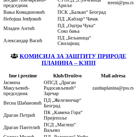
tereni@pss.rs
председник
Ариље
Вања Комадиновић
ПСК „Балкан“ Београд
Небојша Јевђовић
ПД „Каблар“ Чачак
ПД „Оштра Чука“
Младен Антић
Соко бања
ПД „Бељаница“
Александар Васић
Свилајнац
KOМИСИЈА ЗА ЗАШТИТУ ПРИРОДЕ
ПЛАНИНА – KЗПП
Ime i prezime
Klub/Društvo
Мail adresa
Јасмина
ОПСД „Драган
Макуљевић-
Радосављевић“
zastitaplanina@pss.rs
председник
Зајечар
ПД „Железничар“
Весна Шабановић
Београд
ПК „Камена Гора“
Драган Петрић
Пријепоље
ПСД „Маглеш“
Драган Пантелић
Ваљево
Селена Милић
ПД „Радочело“ Ушће