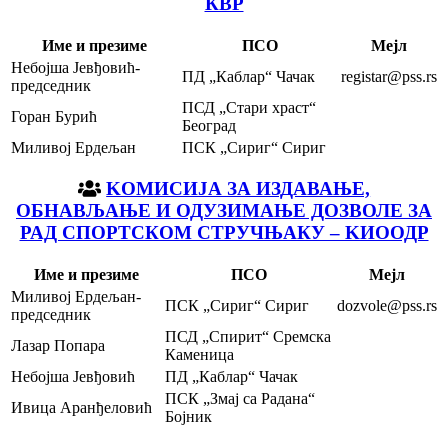
КВР
Име и презиме
ПСО
Мејл
Небојша Јевђовић-
ПД „Каблар“ Чачак
registar@pss.rs
председник
ПСД „Стари храст“
Горан Бурић
Београд
Миливој Ердељан
ПСК „Сириг“ Сириг
KOМИСИЈА ЗА ИЗДАВАЊЕ,
ОБНАВЉАЊЕ И ОДУЗИМАЊЕ ДОЗВОЛЕ ЗА
РАД СПОРТСКОМ СТРУЧЊАКУ – KИООДР
Име и презиме
ПСО
Мејл
Миливој Ердељан-
ПСК „Сириг“ Сириг
dozvole@pss.rs
председник
ПСД „Спирит“ Сремска
Лазар Попара
Каменица
Небојша Јевђовић
ПД „Каблар“ Чачак
ПСК „Змај са Радана“
Ивица Аранђеловић
Бојник