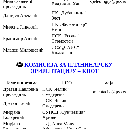
Милосављевић-
speleologija@pss.rs
Владичин Хан
председник
ПК „Дубашница“
Данијел Алексић
Злот
ПК „Железничар“
Милена Јанковић
Ниш
ПСК „Ресава“
Бранимир Антић
Стрмостен
ССУ „САИС“
Младен Милошевић
Књажевац
KOМИСИЈА ЗА ПЛАНИНАРСКУ
ОРИЈЕНТАЦИЈУ – KПОТ
Име и презиме
ПСО
мејл
Драган Павловић-
ПСК „Челик“
orijentacija@pss.rs
председник
Смедерево
ПСК „Челик“
Драган Тасић
Смедерево
Мирјана
СУПСД „Сунчевица“
Коларевић
Ариље
Мирјана
ПД „Alma Mons
Болесников
Adventures“ Нови Сад