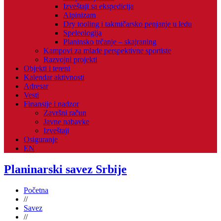
Izveštaji sa ekspedicija
Alpinizam
Dry tooling i takmičarsko penjanje u ledu
Speleologija
Planinsko trčanje – skajraning
Kampovi za mlade perspektivne sportiste
Razvojni projekti
Objekti i tereni
Kalendar aktivnosti
Adresar
Vesti
Finansije i nadzor
Završni račun
Javne nabavke
Izveštaji
Osiguranje
EN
Planinarski savez Srbije
Početna
//
Savez
//