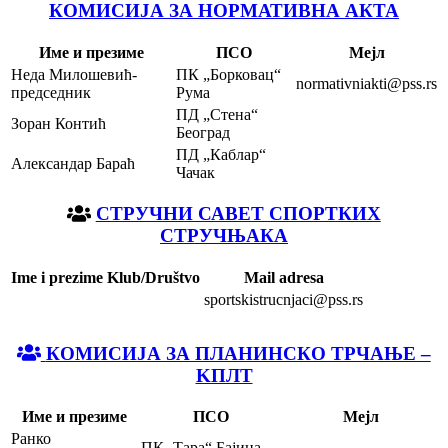
КОМИСИЈА ЗА НОРМАТИВНА АКТА
Име и презиме
ПСО
Мејл
Неда Милошевић-
ПК „Борковац“
normativniakti@pss.rs
председник
Рума
ПД „Стена“
Зоран Контић
Београд
ПД „Каблар“
Александар Бараћ
Чачак
СТРУЧНИ САВЕТ СПОРТКИХ
СТРУЧЊАКА
Ime i prezime
Klub/Društvo
Mail adresa
sportskistrucnjaci@pss.rs
КОМИСИЈА ЗА ПЛАНИНСКО ТРЧАЊЕ –
KПЛТ
Име и презиме
ПСО
Мејл
Ранко
ПК „Тара“ Бајина