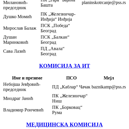
Милановић-
planinskotrcanje@pss.rs
Башта
председник
ПК „Железничар-
Душко Момић
Инђија“ Инђија
ПСК „Победа“
Мирослав Балаж
Београд
Душан
ПСК „Балкан“
Маринковић
Београд
ПД „Авала“
Сава Лазић
Београд
КОМИСИЈА ЗА ИТ
Име и презиме
ПСО
Мејл
Небојша Јевђовић-
ПД „Каблар“ Чачак
baznikamp@pss.rs
председник
ПК „Железничар“
Миодраг Јанић
Ниш
ПК „Борковац“
Владимир Рончевић
Рума
МЕДИЦИНСКА КОМИСИЈА