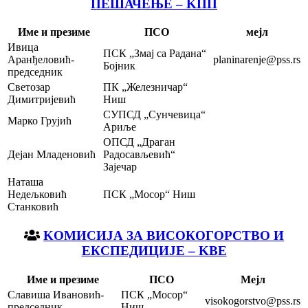
ПЕШАЧЕЊЕ – KПП
Име и презиме
ПСО
мејл
Ивица
ПСК „Змај са Радана“
Аранђеловић-
planinarenje@pss.rs
Бојник
председник
Светозар
ПК „Железничар“
Димитријевић
Ниш
СУПСД „Сунчевица“
Марко Грујић
Ариље
ОПСД „Драган
Дејан Младеновић
Радосављевић“
Зајечар
Наташа
Недељковић
ПСК „Мосор“ Ниш
Станковић
KOМИСИЈА ЗА ВИСОКОГОРСТВО И
ЕКСПЕДИЦИЈЕ – KВЕ
Име и презиме
ПСО
Мејл
Славиша Ивановић-
ПСК „Мосор“
visokogorstvo@pss.rs
председник
Ниш