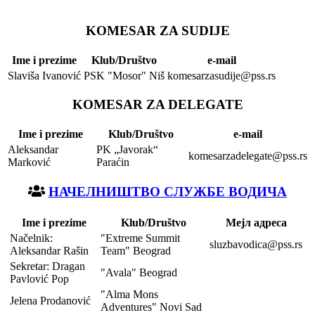
KOMESAR ZA SUDIJE
Ime i prezime
Klub/Društvo
e-mail
Slaviša Ivanović
PSK "Mosor" Niš
komesarzasudije@pss.rs
KOMESAR ZA DELEGATE
Ime i prezime
Klub/Društvo
e-mail
Aleksandar
PK „Javorak“
komesarzadelegate@pss.rs
Marković
Paraćin
НАЧЕЛНИШТВО СЛУЖБЕ ВОДИЧА
Ime i prezime
Klub/Društvo
Мејл адреса
Načelnik:
"Extreme Summit
sluzbavodica@pss.rs
Aleksandar Rašin
Team" Beograd
Sekretar: Dragan
"Avala" Beograd
Pavlović Pop
"Alma Mons
Jelena Prodanović
Adventures" Novi Sad