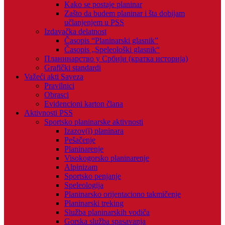
Kako se postaje planinar
Zašto da budem planinar i šta dobijam
učlanjenjem u PSS
Izdavačka delatnost
Časopis “Planinarski glasnik”
Časopis „Speleološki glasnik“
Планинарство у Србији (кратка историја)
Grafički standardi
Važeći akti Saveza
Pravilnici
Obrasci
Evidencioni karton člana
Aktivnosti PSS
Sportsko planinarske aktivnosti
Izazov(i) planinara
Pešačenje
Planinarenje
Visokogorsko planinarenje
Alpinizam
Sportsko penjanje
Speleologija
Planinarsko orijentaciono takmičenje
Planinarski treking
Služba planinarskih vodiča
Gorska služba spasavanja