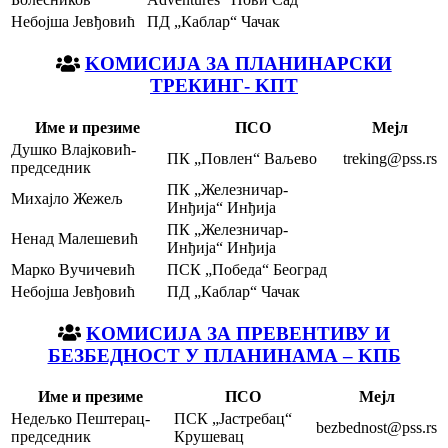
Небојша Јевђовић
ПД „Каблар“ Чачак
KOМИСИЈА ЗА ПЛАНИНАРСКИ
ТРЕКИНГ- KПТ
Име и презиме
ПСО
Мејл
Душко Влајковић-
ПК „Повлен“ Ваљево
treking@pss.rs
председник
ПК „Железничар-
Михајло Жежељ
Инђија“ Инђија
ПК „Железничар-
Ненад Малешевић
Инђија“ Инђија
Марко Вучичевић
ПСК „Победа“ Београд
Небојша Јевђовић
ПД „Каблар“ Чачак
KOМИСИЈА ЗА ПРЕВЕНТИВУ И
БЕЗБЕДНОСТ У ПЛАНИНАМА – KПБ
Име и презиме
ПСО
Мејл
Недељко Пештерац-
ПСК „Јастребац“
bezbednost@pss.rs
председник
Крушевац