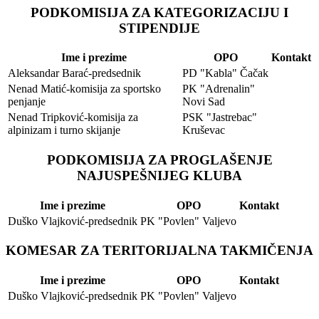
PODKOMISIJA ZA KATEGORIZACIJU I
STIPENDIJE
Ime i prezime
OPO
Kontakt
Aleksandar Barać-predsednik
PD "Kabla" Čačak
Nenad Matić-komisija za sportsko
PK "Adrenalin"
penjanje
Novi Sad
Nenad Tripković-komisija za
PSK "Jastrebac"
alpinizam i turno skijanje
Kruševac
PODKOMISIJA ZA PROGLAŠENJE
NAJUSPEŠNIJEG KLUBA
Ime i prezime
OPO
Kontakt
Duško Vlajković-predsednik
PK "Povlen" Valjevo
KOMESAR ZA TERITORIJALNA TAKMIČENJA
Ime i prezime
OPO
Kontakt
Duško Vlajković-predsednik
PK "Povlen" Valjevo