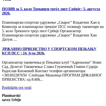
ПОЗИВ за 5. коло Трекинги трејл лиге Србије
| 5. августа
2026.
Планинарско-спортско удружење „Сварог” Владичин Хан и
Комисија за планинарски трекинг ПСС позивају такмичаре на
5. коло Трекинги трејл лиге Србије Организатор:
Планинарско-спортско удружење „Сварог” Владичин Хан
Датум: ...
ДРЖАВНО ПРВЕНСТВО У СПОРТСКОМ ПЕЊАЊУ
КСП ПСС
| 24. јула 2026.
Организатор такмичења је Пењачки клуб "Адреналин" Нови
Сад. Делегат Такмичења: Славо Глушчевић Главни Судија:
Радослав Кнежевић Контакт телефон организатора:
+381692287650 Слободан Мазалица ПРОГРАМ ДРЖАВНОГ
ПРВЕНСТВА: од 8:40h...
Pogledajte sve vesti
Planinarski
savez Srbije