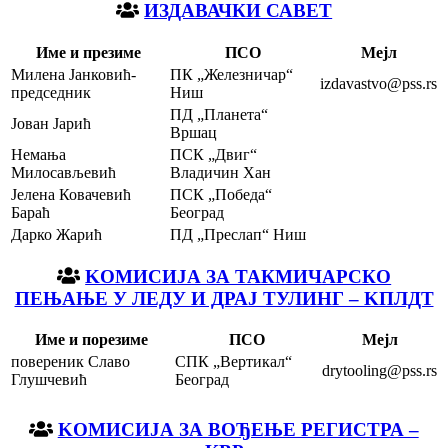
ИЗДАВАЧКИ САВЕТ
Име и презиме
ПСО
Мејл
Милена Јанковић-
ПК „Железничар“
izdavastvo@pss.rs
председник
Ниш
ПД „Планета“
Јован Јарић
Вршац
Немања
ПСК „Двиг“
Милосављевић
Владичин Хан
Јелена Ковачевић
ПСК „Победа“
Бараћ
Београд
Дарко Жарић
ПД „Преслап“ Ниш
KOМИСИЈА ЗА ТАКМИЧАРСКО
ПЕЊАЊЕ У ЛЕДУ И ДРАЈ ТУЛИНГ – KПЛДТ
Име и порезиме
ПСО
Мејл
повереник Славо
СПК „Вертикал“
drytooling@pss.rs
Глушчевић
Београд
KOМИСИЈА ЗА ВОЂЕЊЕ РЕГИСТРА –