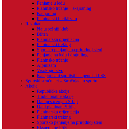
Penjanje u ledu
Planinsko trčanje – skajraning
Kanjoning
Planinarski biciklizam
Rezultati
Najuspešniji klub
Bilten
Planinarska orijentacija
Planinarski treking
Sportsko penjanje na prirodnoj steni
Penjanje na ledu i drajtuling
Planinsko trčanje
Alpinizam
Visokogorstvo
Kategorisani sportisti i stipendisti PSS
Sportski stručnjaci – Stručnjaci u sportu
Akcije
Republičke akcije
Tradicionalne akcije
Dan pešačenja u Srbiji
Dani planinara Srbije
Planinarska orijentacija
Planinarski treking
Sportsko penjanje na prirodnoj steni
Ekspedicije PSS