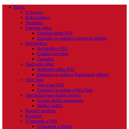
Savez
O Savezu
Rukovodstvo
Skupština
Upravni odbor
Upravni odbor PSS
Zapisnici sa sednica Upravnog odbora
Načelništvo
Načelništvo PSS
Godišnji izveštaji
Zapisnici
Nadzorni odbor
Nadzorni odbor PSS
Zapisnici sa sednica Nadzornog odbora
Veće časti
Veće časti PSS
Zapisnici sa sednica Veća časti
Specijalizovane službe Saveza
Gorska služba spasavanja
Služba vodiča
Registri sportista
Komisije
Učlanjenje u PSS
Učlanjenje u Savez