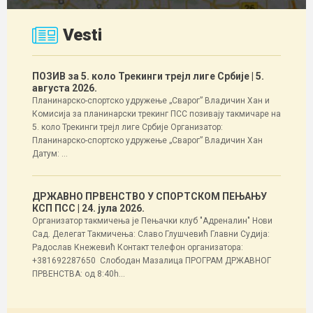
Vesti
ПОЗИВ за 5. коло Трекинги трејл лиге Србије
| 5.
августа 2026.
Планинарско-спортско удружење „Сварог” Владичин Хан и
Комисија за планинарски трекинг ПСС позивају такмичаре на
5. коло Трекинги трејл лиге Србије Организатор:
Планинарско-спортско удружење „Сварог” Владичин Хан
Датум: ...
ДРЖАВНО ПРВЕНСТВО У СПОРТСКОМ ПЕЊАЊУ
КСП ПСС
| 24. јула 2026.
Организатор такмичења је Пењачки клуб "Адреналин" Нови
Сад. Делегат Такмичења: Славо Глушчевић Главни Судија:
Радослав Кнежевић Контакт телефон организатора:
+381692287650 Слободан Мазалица ПРОГРАМ ДРЖАВНОГ
ПРВЕНСТВА: од 8:40h...