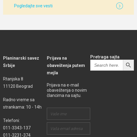
Pogledajte sve vesti
Pretraga sajta
Planinarski savez
Prijava na
SEARCH BUTT
Search
Srbije
obaveštenja putem
for:
mejla
Rtanjska 8
Prijava na e-mail
11120 Beograd
obaveštenja o novim
člancima na sajtu.
Radno vreme sa
strankama: 10 - 14h
Telefoni:
011-3343-137
011-3231-374