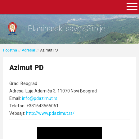
Planinarski savez Srbije
Početna
//
Adresar
//
Azimut PD
Azimut PD
Grad: Beograd
Adresa: Luja Adamiča 3, 11070 Novi Beograd
Email:
info@pdazimut.rs
Telefon: +381643565061
Vebsajt:
http://www.pdazimut.rs/