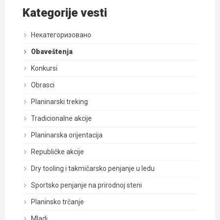
Kategorije vesti
Некатегоризовано
Obaveštenja
Konkursi
Obrasci
Planinarski treking
Tradicionalne akcije
Planinarska orijentacija
Republičke akcije
Dry tooling i takmičarsko penjanje u ledu
Sportsko penjanje na prirodnoj steni
Planinsko trčanje
Mladi