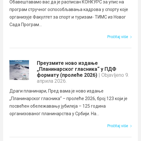
Обавештавамо вас да је расписан КОНКУРС за упис на
програм стручног оспособљавања кадрова у спорту које
организује Факултет за спорт и туризам- ТИМС из Новог
Сада Програм...
Pročitaj više
Преузмите ново издање
„Планинарског гласника“ у ПДФ
формату (пролеће 2026)
| Objavljeno 9.
априла 2026.
Драги планинари, Пред вама је ново издање
„Планинарског гласника“ – пролеће 2026, број 123 који је
посвећен обележавању јубилеја – 125 година
организованог планинарства у Србији. На...
Pročitaj više