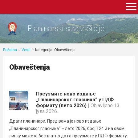
Planinarski savez Srbije
Početna
//
Vesti
//
Kategorija: Obaveštenja
Obaveštenja
Преузмите ново издање
„Планинарског гласника“ у ПДФ
формату (лето 2026)
| Objavljeno 13.
јула 2026.
Драги планинари, Пред вама је ново издање
„Планинарског гласника“ – лето 2026, број 124 и на овом
линку можете бесплатно да га преузмете у ПДФ формату.