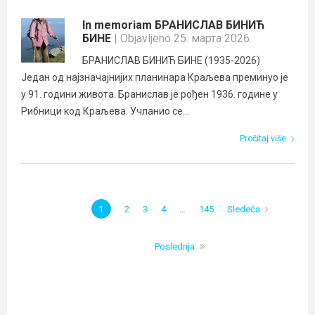
In memoriam БРАНИСЛАВ БИНИЋ
БИНЕ
| Objavljeno 25. марта 2026.
БРАНИСЛАВ БИНИЋ БИНЕ (1935-2026)
Један од најзначајнијих планинара Краљева преминуо је
у 91. години живота. Бранислав је рођен 1936. године у
Рибници код Краљева. Учланио се...
Pročitaj više
1
2
3
4
…
145
Sledeća
Poslednja