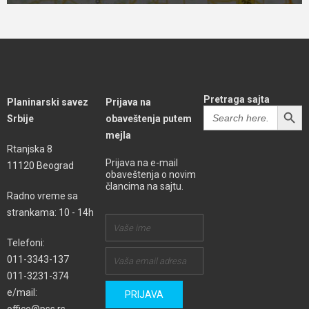
Pretraga sajta
Planinarski savez
Prijava na
SEARCH BUTT
Search
Srbije
obaveštenja putem
for:
mejla
Rtanjska 8
Prijava na e-mail
11120 Beograd
obaveštenja o novim
člancima na sajtu.
Radno vreme sa
strankama: 10 - 14h
Telefoni:
011-3343-137
011-3231-374
e/mail: