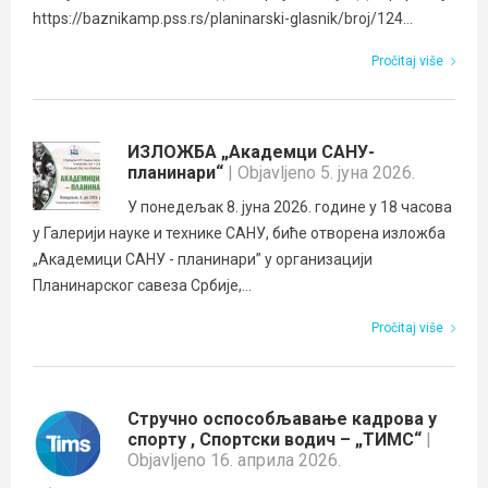
https://baznikamp.pss.rs/planinarski-glasnik/broj/124...
Pročitaj više
ИЗЛОЖБА „Академци САНУ-
планинари“
| Objavljeno 5. јуна 2026.
У понедељак 8. јуна 2026. године у 18 часова
у Галерији науке и технике САНУ, биће отворена изложба
„Академици САНУ - планинари” у организацији
Планинарског савеза Србије,...
Pročitaj više
Стручно оспособљавање кадрова у
спорту , Спортски водич – „ТИМС“
|
Objavljeno 16. априла 2026.