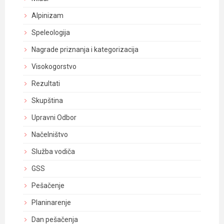
Alpinizam
Speleologija
Nagrade priznanja i kategorizacija
Visokogorstvo
Rezultati
Skupština
Upravni Odbor
Načelništvo
Služba vodiča
GSS
Pešačenje
Planinarenje
Dan pešačenja