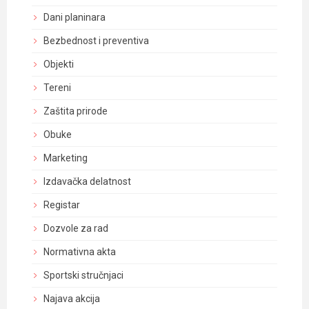
Dani planinara
Bezbednost i preventiva
Objekti
Tereni
Zaštita prirode
Obuke
Marketing
Izdavačka delatnost
Registar
Dozvole za rad
Normativna akta
Sportski stručnjaci
Najava akcija