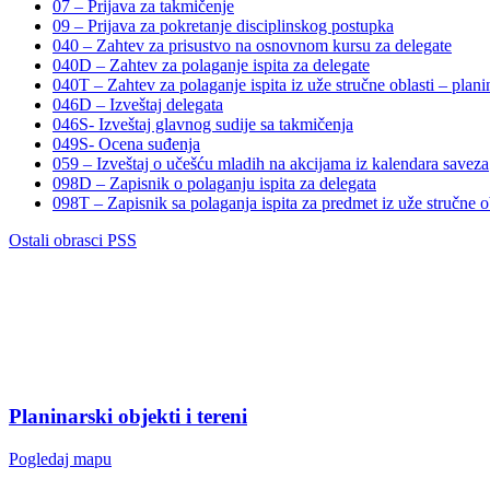
07 – Prijava za takmičenje
09 – Prijava za pokretanje disciplinskog postupka
040 – Zahtev za prisustvo na osnovnom kursu za delegate
040D – Zahtev za polaganje ispita za delegate
040T – Zahtev za polaganje ispita iz uže stručne oblasti – plani
046D – Izveštaj delegata
046S- Izveštaj glavnog sudije sa takmičenja
049S- Ocena suđenja
059 – Izveštaj o učešću mladih na akcijama iz kalendara saveza
098D – Zapisnik o polaganju ispita za delegata
098T – Zapisnik sa polaganja ispita za predmet iz uže stručne ob
Ostali obrasci PSS
Planinarski objekti i tereni
Pogledaj mapu