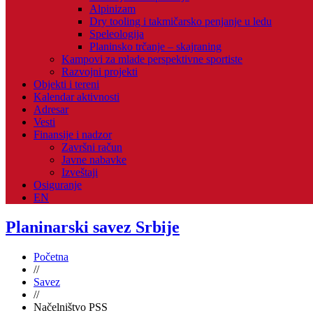
Alpinizam
Dry tooling i takmičarsko penjanje u ledu
Speleologija
Planinsko trčanje – skajraning
Kampovi za mlade perspektivne sportiste
Razvojni projekti
Objekti i tereni
Kalendar aktivnosti
Adresar
Vesti
Finansije i nadzor
Završni račun
Javne nabavke
Izveštaji
Osiguranje
EN
Planinarski savez Srbije
Početna
//
Savez
//
Načelništvo PSS