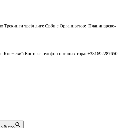
о Трекинги трејл лиге Србије Организатор: Планинарско-
ав Кнежевић Контакт телефон организатора: +381692287650
h Button