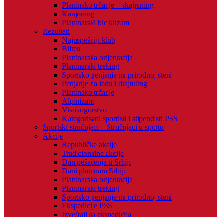
Planinsko trčanje – skajraning
Kanjoning
Planinarski biciklizam
Rezultati
Najuspešniji klub
Bilten
Planinarska orijentacija
Planinarski treking
Sportsko penjanje na prirodnoj steni
Penjanje na ledu i drajtuling
Planinsko trčanje
Alpinizam
Visokogorstvo
Kategorisani sportisti i stipendisti PSS
Sportski stručnjaci – Stručnjaci u sportu
Akcije
Republičke akcije
Tradicionalne akcije
Dan pešačenja u Srbiji
Dani planinara Srbije
Planinarska orijentacija
Planinarski treking
Sportsko penjanje na prirodnoj steni
Ekspedicije PSS
Izveštaji sa ekspedicija