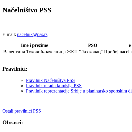
Načelništvo PSS
E-mail:
nacelnik@pss.rs
Ime i prezime
PSO
e
Валентина Токовић-начелница
ЖКП "Љесковац" Прибој
naceln
Pravilnici:
Pravilnik Načelništva PSS
Pravilnik o radu komisija PSS
Pravilnik reprezentacije Srbije u planinarsko sportskim d
Ostali pravilnici PSS
Obrasci: