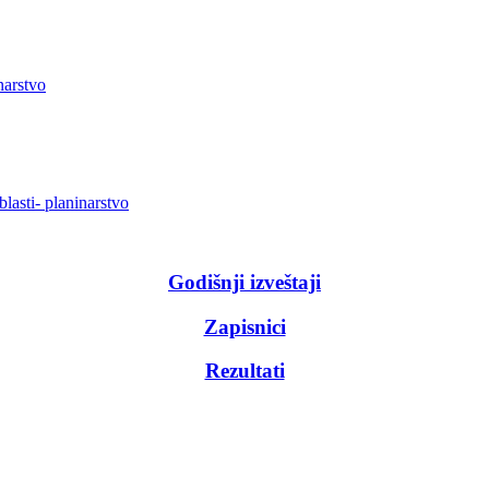
narstvo
lasti- planinarstvo
Godišnji izveštaji
Zapisnici
Rezultati