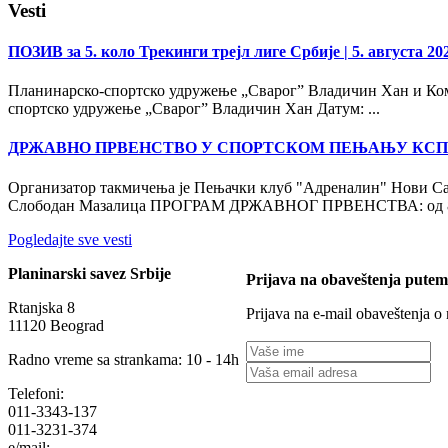
Vesti
ПОЗИВ за 5. коло Трекинги трејл лиге Србије
| 5. августа 20
Планинарско-спортско удружење „Сварог” Владичин Хан и Коми
спортско удружење „Сварог” Владичин Хан Датум: ...
ДРЖАВНО ПРВЕНСТВО У СПОРТСКОМ ПЕЊАЊУ КСП
Организатор такмичења је Пењачки клуб "Адреналин" Нови Са
Слободан Мазалица ПРОГРАМ ДРЖАВНОГ ПРВЕНСТВА: од 8:
Pogledajte sve vesti
Planinarski savez Srbije
Prijava na obaveštenja putem
Rtanjska 8
Prijava na e-mail obaveštenja o
11120 Beograd
Radno vreme sa strankama: 10 - 14h
Telefoni:
011-3343-137
011-3231-374
e/mail: