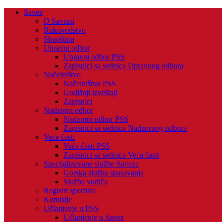
Savez
O Savezu
Rukovodstvo
Skupština
Upravni odbor
Upravni odbor PSS
Zapisnici sa sednica Upravnog odbora
Načelništvo
Načelništvo PSS
Godišnji izveštaji
Zapisnici
Nadzorni odbor
Nadzorni odbor PSS
Zapisnici sa sednica Nadzornog odbora
Veće časti
Veće časti PSS
Zapisnici sa sednica Veća časti
Specijalizovane službe Saveza
Gorska služba spasavanja
Služba vodiča
Registri sportista
Komisije
Učlanjenje u PSS
Učlanjenje u Savez