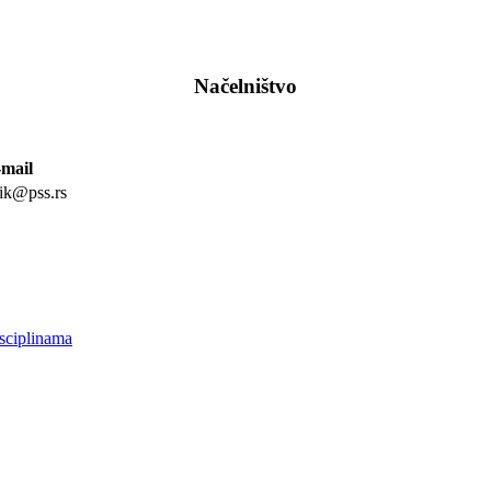
Načelništvo
-mail
ik@pss.rs
isciplinama