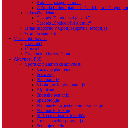
Kako se postaje planinar
Zašto da budem planinar i šta dobijam učlanjenje
Izdavačka delatnost
Časopis “Planinarski glasnik”
Časopis „Speleološki glasnik“
Планинарство у Србији (кратка историја)
Grafički standardi
Važeći akti Saveza
Pravilnici
Obrasci
Evidencioni karton člana
Aktivnosti PSS
Sportsko planinarske aktivnosti
Izazov(i) planinara
Pešačenje
Planinarenje
Visokogorsko planinarenje
Alpinizam
Sportsko penjanje
Speleologija
Planinarsko orijentaciono takmičenje
Planinarski treking
Služba planinarskih vodiča
Gorska služba spasavanja
Penjanje u ledu