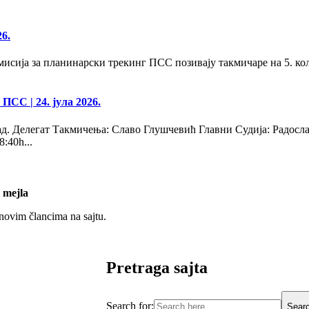
26.
сија за планинарски трекинг ПСС позивају такмичаре на 5. кол
 ПСС
| 24. јула 2026.
д. Делегат Такмичења: Славо Глушчевић Главни Судија: Радосл
40h...
 mejla
 novim člancima na sajtu.
Pretraga sajta
Search for:
Searc