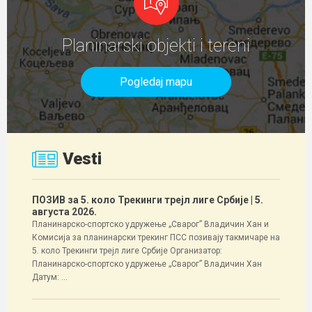
Planinarski objekti i tereni
Pogledaj mapu
Vesti
ПОЗИВ за 5. коло Трекинги трејл лиге Србије
| 5.
августа 2026.
Планинарско-спортско удружење „Сварог” Владичин Хан и
Комисија за планинарски трекинг ПСС позивају такмичаре на
5. коло Трекинги трејл лиге Србије Организатор:
Планинарско-спортско удружење „Сварог” Владичин Хан
Датум: ...