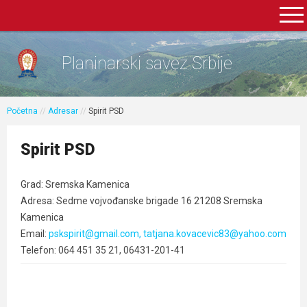
Planinarski savez Srbije
Početna
//
Adresar
//
Spirit PSD
Spirit PSD
Grad: Sremska Kamenica
Adresa: Sedme vojvođanske brigade 16 21208 Sremska
Kamenica
Email:
pskspirit@gmail.com, tatjana.kovacevic83@yahoo.com
Telefon: 064 451 35 21, 06431-201-41