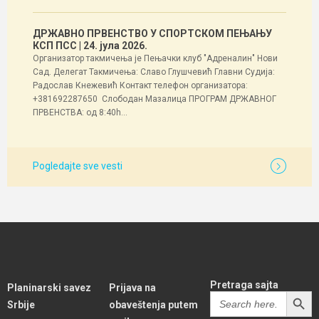
ДРЖАВНО ПРВЕНСТВО У СПОРТСКОМ ПЕЊАЊУ
КСП ПСС
| 24. јула 2026.
Организатор такмичења је Пењачки клуб "Адреналин" Нови
Сад. Делегат Такмичења: Славо Глушчевић Главни Судија:
Радослав Кнежевић Контакт телефон организатора:
+381692287650 Слободан Мазалица ПРОГРАМ ДРЖАВНОГ
ПРВЕНСТВА: од 8:40h...
Pogledajte sve vesti
Pretraga sajta
Planinarski savez
Prijava na
SEARCH BUTT
Search
Srbije
obaveštenja putem
for: