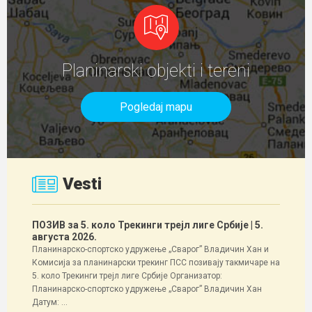
Planinarski objekti i tereni
Pogledaj mapu
Vesti
ПОЗИВ за 5. коло Трекинги трејл лиге Србије
| 5.
августа 2026.
Планинарско-спортско удружење „Сварог” Владичин Хан и
Комисија за планинарски трекинг ПСС позивају такмичаре на
5. коло Трекинги трејл лиге Србије Организатор:
Планинарско-спортско удружење „Сварог” Владичин Хан
Датум: ...