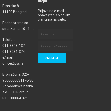
mejla
Rtanjska 8
Prijava na e-mail
11120 Beograd
obaveštenja o novim
člancima na sajtu.
Radno vreme sa
strankama: 10 - 14h
Telefoni:
011-3343-137
011-3231-374
e/mail:
office@pss.rs
Broj računa: 325-
9500600031176-30
Vojvođanska banka
a.d. – OTP group
PIB: 100064162