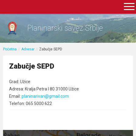
Planinarski savez Srbije
Početna
//
Adresar
//
Zabučje SEPD
Zabučje SEPD
Grad: Užice
Adresa: Kralja Petra I 80 31000 Užice
Email:
planinarivan@gmail.com
Telefon: 065 5000 622