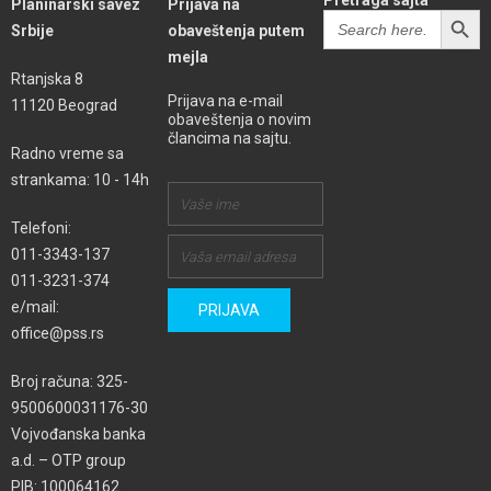
Pretraga sajta
Planinarski savez
Prijava na
SEARCH BUTT
Search
Srbije
obaveštenja putem
for:
mejla
Rtanjska 8
Prijava na e-mail
11120 Beograd
obaveštenja o novim
člancima na sajtu.
Radno vreme sa
strankama: 10 - 14h
Telefoni:
011-3343-137
011-3231-374
e/mail:
office@pss.rs
Broj računa: 325-
9500600031176-30
Vojvođanska banka
a.d. – OTP group
PIB: 100064162