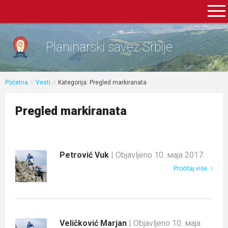
Planinarski savez Srbije
Početna
//
Vesti
//
Kategorija: Pregled markiranata
Pregled markiranata
Petrović Vuk
| Objavljeno 10. маја 2017.
Pročitaj više
Veličković Marjan
| Objavljeno 10. маја