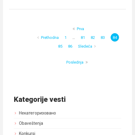
Prva
Prethodna
1
…
81
82
83
84
85
86
Sledeća
Poslednja
Kategorije vesti
Некатегоризовано
Obaveštenja
Konkursi