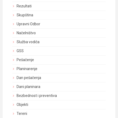
Rezultati
Skupština
Upravni Odbor
Načelništvo
Služba vodiča
GSS
Pešačenje
Planinarenje
Dan pešačenja
Dani planinara
Bezbednost i preventiva
Objekti
Tereni