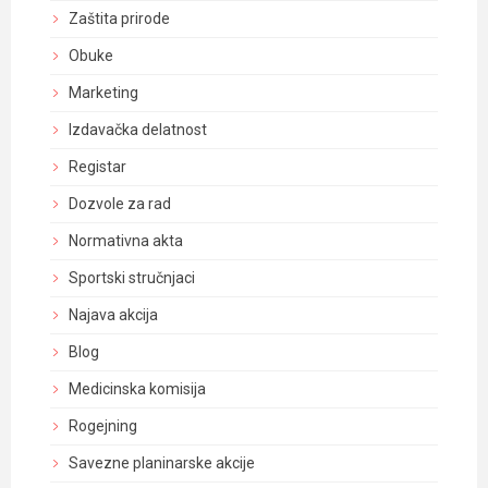
Zaštita prirode
Obuke
Marketing
Izdavačka delatnost
Registar
Dozvole za rad
Normativna akta
Sportski stručnjaci
Najava akcija
Blog
Medicinska komisija
Rogejning
Savezne planinarske akcije