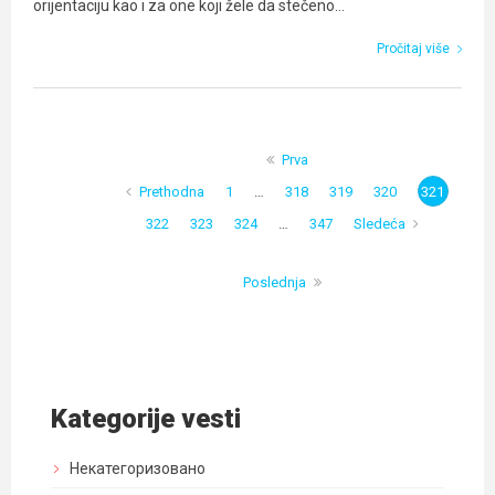
orijentaciju kao i za one koji žele da stečeno...
Pročitaj više
Prva
Prethodna
1
…
318
319
320
321
322
323
324
…
347
Sledeća
Poslednja
Kategorije vesti
Некатегоризовано