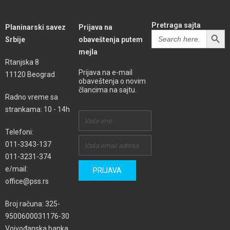
Pretraga sajta
Planinarski savez
Prijava na
SEARCH BUTT
Search
Srbije
obaveštenja putem
for:
mejla
Rtanjska 8
Prijava na e-mail
11120 Beograd
obaveštenja o novim
člancima na sajtu.
Radno vreme sa
strankama: 10 - 14h
Telefoni:
011-3343-137
011-3231-374
e/mail:
office@pss.rs
Broj računa: 325-
9500600031176-30
Vojvođanska banka