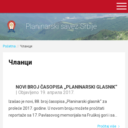
Planinarski savez Srbije
Početna
//
Чланци
Чланци
NOVI BROJ ČASOPISA „PLANINARSKI GLASNIK“
| Objavljeno 19. априла 2017.
Izašao je novi, 88. broj časopisa „Planinarski glasnik“ za
proleće 2017. godine. U novom broju možete pročitati
reportaže sa 17. Pavlasovog memorijala na Fruškoj gori i sa...
Pročitaj više