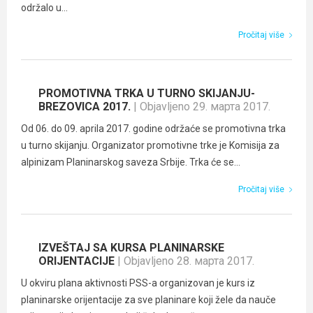
održalo u...
Pročitaj više
PROMOTIVNA TRKA U TURNO SKIJANJU-
BREZOVICA 2017.
| Objavljeno 29. марта 2017.
Od 06. do 09. aprila 2017. godine održaće se promotivna trka
u turno skijanju. Organizator promotivne trke je Komisija za
alpinizam Planinarskog saveza Srbije. Trka će se...
Pročitaj više
IZVEŠTAJ SA KURSA PLANINARSKE
ORIJENTACIJE
| Objavljeno 28. марта 2017.
U okviru plana aktivnosti PSS-a organizovan je kurs iz
planinarske orijentacije za sve planinare koji žele da nauče