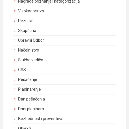
Nagrade priznanja i kategorizacija
Visokogorstvo
Rezultati
Skupština
Upravni Odbor
Načelništvo
Služba vodiča
GSS
Pešačenje
Planinarenje
Dan pešačenja
Dani planinara
Bezbednost i preventiva
Objekti