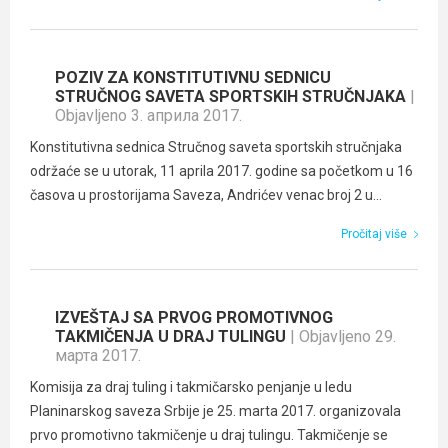
POZIV ZA KONSTITUTIVNU SEDNICU
STRUČNOG SAVETA SPORTSKIH STRUČNJAKA
|
Objavljeno 3. априла 2017.
Konstitutivna sednica Stručnog saveta sportskih stručnjaka
održaće se u utorak, 11 aprila 2017. godine sa početkom u 16
časova u prostorijama Saveza, Andrićev venac broj 2 u...
Pročitaj više
IZVEŠTAJ SA PRVOG PROMOTIVNOG
TAKMIČENJA U DRAJ TULINGU
| Objavljeno 29.
марта 2017.
Komisija za draj tuling i takmičarsko penjanje u ledu
Planinarskog saveza Srbije je 25. marta 2017. organizovala
prvo promotivno takmičenje u draj tulingu. Takmičenje se