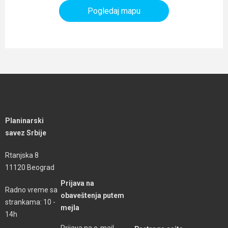
Pogledaj mapu
Planinarski
savez Srbije
Rtanjska 8
11120 Beograd
Prijava na
Radno vreme sa
obaveštenja putem
strankama: 10 -
mejla
14h
Prijava na e-mail