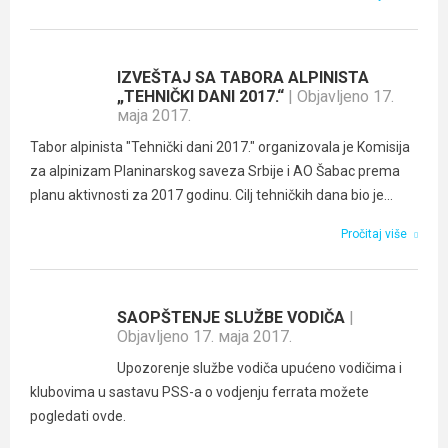
IZVEŠTAJ SA TABORA ALPINISTA
„TEHNIČKI DANI 2017.“
| Objavljeno 17.
маја 2017.
Tabor alpinista "Tehnički dani 2017." organizovala je Komisija
za alpinizam Planinarskog saveza Srbije i AO Šabac prema
planu aktivnosti za 2017 godinu. Cilj tehničkih dana bio je...
Pročitaj više
SAOPŠTENJE SLUŽBE VODIČA
|
Objavljeno 17. маја 2017.
Upozorenje službe vodiča upućeno vodičima i
klubovima u sastavu PSS-a o vodjenju ferrata možete
pogledati ovde.