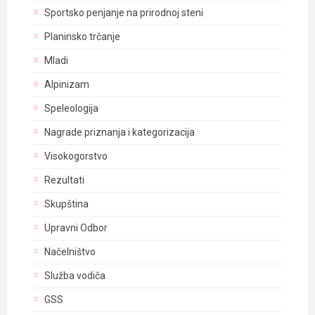
Sportsko penjanje na prirodnoj steni
Planinsko trčanje
Mladi
Alpinizam
Speleologija
Nagrade priznanja i kategorizacija
Visokogorstvo
Rezultati
Skupština
Upravni Odbor
Načelništvo
Služba vodiča
GSS