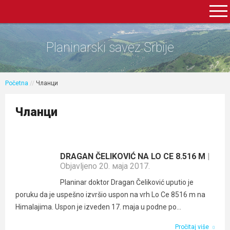
Planinarski savez Srbije
Početna
//
Чланци
Чланци
DRAGAN ČELIKOVIĆ NA LO CE 8.516 M
|
Objavljeno 20. маја 2017.
Planinar doktor Dragan Čeliković uputio je
poruku da je uspešno izvršio uspon na vrh Lo Ce 8516 m na
Himalajima. Uspon je izveden 17. maja u podne po...
Pročitaj više