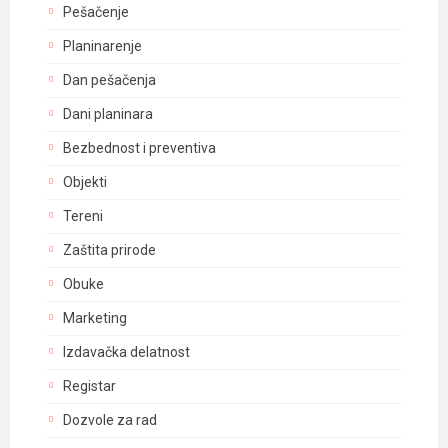
Pešačenje
Planinarenje
Dan pešačenja
Dani planinara
Bezbednost i preventiva
Objekti
Tereni
Zaštita prirode
Obuke
Marketing
Izdavačka delatnost
Registar
Dozvole za rad