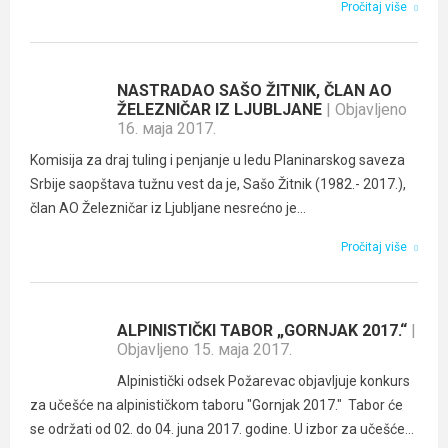
Pročitaj više
NASTRADAO SAŠO ŽITNIK, ČLAN AO
ŽELEZNIČAR IZ LJUBLJANE
| Objavljeno
16. маја 2017.
Komisija za draj tuling i penjanje u ledu Planinarskog saveza
Srbije saopštava tužnu vest da je, Sašo Žitnik (1982.- 2017.),
član AO Železničar iz Ljubljane nesrećno je...
Pročitaj više
ALPINISTIČKI TABOR „GORNJAK 2017.“
|
Objavljeno 15. маја 2017.
Alpinistički odsek Požarevac objavljuje konkurs
za učešće na alpinističkom taboru "Gornjak 2017." Tabor će
se održati od 02. do 04. juna 2017. godine. U izbor za učešće...