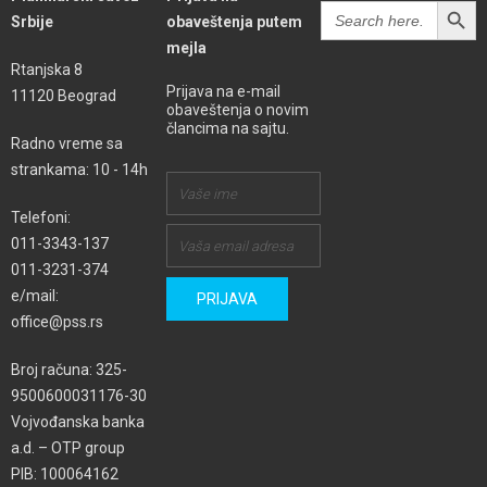
SEARCH BUTT
Search
Srbije
obaveštenja putem
for:
mejla
Rtanjska 8
Prijava na e-mail
11120 Beograd
obaveštenja o novim
člancima na sajtu.
Radno vreme sa
strankama: 10 - 14h
Telefoni:
011-3343-137
011-3231-374
e/mail:
office@pss.rs
Broj računa: 325-
9500600031176-30
Vojvođanska banka
a.d. – OTP group
PIB: 100064162