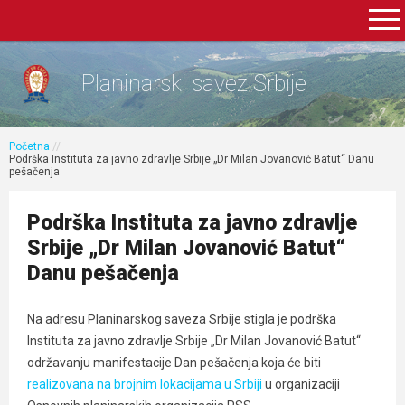
Planinarski savez Srbije
Početna
//
Podrška Instituta za javno zdravlje Srbije „Dr Milan Jovanović Batut“ Danu
pešačenja
Podrška Instituta za javno zdravlje
Srbije „Dr Milan Jovanović Batut“
Danu pešačenja
Na adresu Planinarskog saveza Srbije stigla je podrška
Instituta za javno zdravlje Srbije „Dr Milan Jovanović Batut“
održavanju manifestacije Dan pešačenja koja će biti
realizovana na brojnim lokacijama u Srbiji
u organizaciji