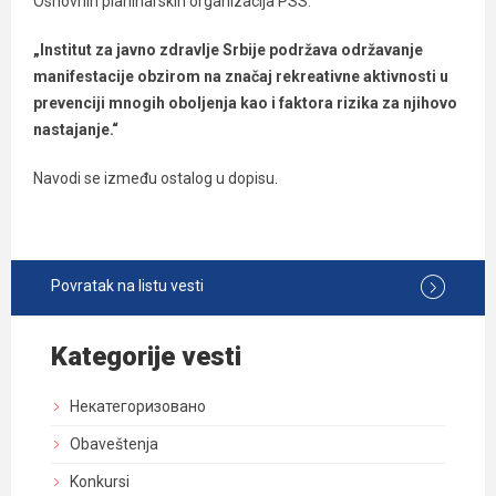
Osnovnih planinarskih organizacija PSS.
„Institut za javno zdravlje Srbije podržava održavanje
manifestacije obzirom na značaj rekreativne aktivnosti u
prevenciji mnogih oboljenja kao i faktora rizika za njihovo
nastajanje.“
Navodi se između ostalog u dopisu.
Povratak na listu vesti
Kategorije vesti
Некатегоризовано
Obaveštenja
Konkursi