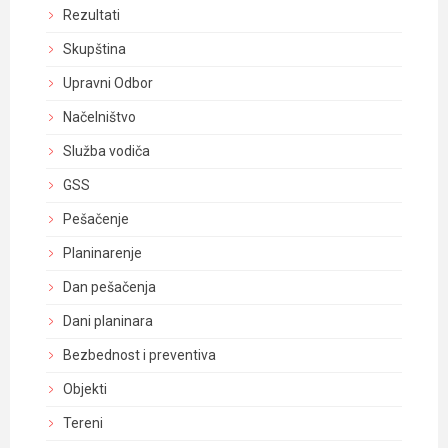
Rezultati
Skupština
Upravni Odbor
Načelništvo
Služba vodiča
GSS
Pešačenje
Planinarenje
Dan pešačenja
Dani planinara
Bezbednost i preventiva
Objekti
Tereni