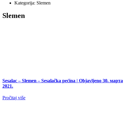
Kategorija: Slemen
Slemen
Sesalac – Slemen – Sesalačka pećina
| Objavljeno 30. марта
2021.
Pročitaj više