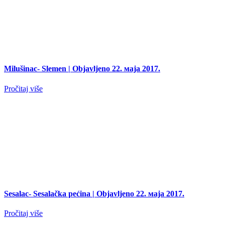
Milušinac- Slemen
| Objavljeno 22. маја 2017.
Pročitaj više
Sesalac- Sesalačka pećina
| Objavljeno 22. маја 2017.
Pročitaj više