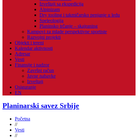
Izveštaji sa ekspedicija
Alpinizam
Dry tooling i takmičarsko penjanje u ledu
Speleologija
Planinsko trčanje – skajraning
Kampovi za mlade perspektivne sportiste
Razvojni projekti
Objekti i tereni
Kalendar aktivnosti
Adresar
Vesti
Finansije i nadzor
Završni račun
Javne nabavke
Izveštaji
Osiguranje
EN
Planinarski savez Srbije
Početna
//
Vesti
//