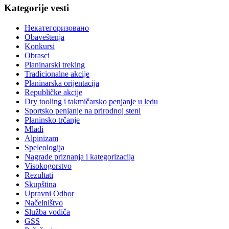
Kategorije vesti
Некатегоризовано
Obaveštenja
Konkursi
Obrasci
Planinarski treking
Tradicionalne akcije
Planinarska orijentacija
Republičke akcije
Dry tooling i takmičarsko penjanje u ledu
Sportsko penjanje na prirodnoj steni
Planinsko trčanje
Mladi
Alpinizam
Speleologija
Nagrade priznanja i kategorizacija
Visokogorstvo
Rezultati
Skupština
Upravni Odbor
Načelništvo
Služba vodiča
GSS