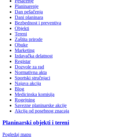
Pešačenje
Planinarenje
Dan pešačenja
Dani planinara
Bezbednost i preventiva
Objekti
Tereni
Zaštita prirode
Obuke
Marketing
Izdavačka delatnost
Registar
Dozvole za rad
Normativna akta
Sportski stručnjaci
Najava akcija
Blog
Medicinska komisija
Rogejning
Savezne planinarske akcije
Akcija od posebnog znacaja
Planinarski objekti i tereni
Pogledaj mapu