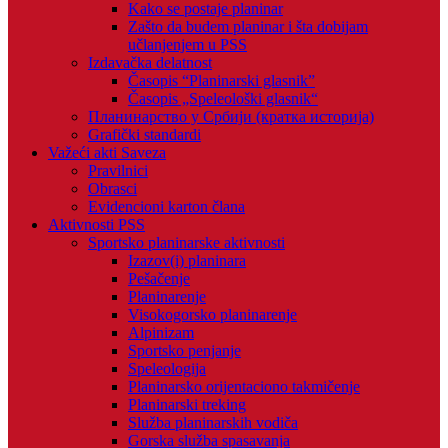
Kako se postaje planinar
Zašto da budem planinar i šta dobijam
učlanjenjem u PSS
Izdavačka delatnost
Časopis “Planinarski glasnik”
Časopis „Speleološki glasnik“
Планинарство у Србији (кратка историја)
Grafički standardi
Važeći akti Saveza
Pravilnici
Obrasci
Evidencioni karton člana
Aktivnosti PSS
Sportsko planinarske aktivnosti
Izazov(i) planinara
Pešačenje
Planinarenje
Visokogorsko planinarenje
Alpinizam
Sportsko penjanje
Speleologija
Planinarsko orijentaciono takmičenje
Planinarski treking
Služba planinarskih vodiča
Gorska služba spasavanja