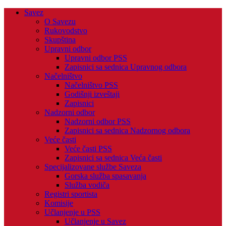
Savez
O Savezu
Rukovodstvo
Skupština
Upravni odbor
Upravni odbor PSS
Zapisnici sa sednica Upravnog odbora
Načelništvo
Načelništvo PSS
Godišnji izveštaji
Zapisnici
Nadzorni odbor
Nadzorni odbor PSS
Zapisnici sa sednica Nadzornog odbora
Veće časti
Veće časti PSS
Zapisnici sa sednica Veća časti
Specijalizovane službe Saveza
Gorska služba spasavanja
Služba vodiča
Registri sportista
Komisije
Učlanjenje u PSS
Učlanjenje u Savez