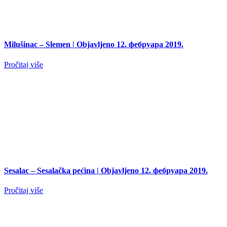
Milušinac – Slemen
| Objavljeno 12. фебруара 2019.
Pročitaj više
Sesalac – Sesalačka pećina
| Objavljeno 12. фебруара 2019.
Pročitaj više