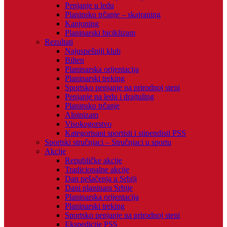
Penjanje u ledu
Planinsko trčanje – skajraning
Kanjoning
Planinarski biciklizam
Rezultati
Najuspešniji klub
Bilten
Planinarska orijentacija
Planinarski treking
Sportsko penjanje na prirodnoj steni
Penjanje na ledu i drajtuling
Planinsko trčanje
Alpinizam
Visokogorstvo
Kategorisani sportisti i stipendisti PSS
Sportski stručnjaci – Stručnjaci u sportu
Akcije
Republičke akcije
Tradicionalne akcije
Dan pešačenja u Srbiji
Dani planinara Srbije
Planinarska orijentacija
Planinarski treking
Sportsko penjanje na prirodnoj steni
Ekspedicije PSS