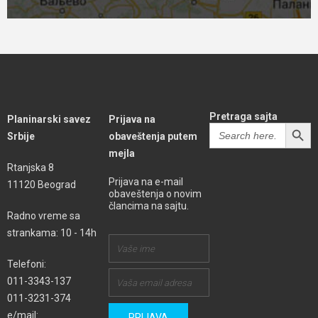
Pretraga sajta
Planinarski savez
Prijava na
SEARCH BUTT
Search
Srbije
obaveštenja putem
for:
mejla
Rtanjska 8
Prijava na e-mail
11120 Beograd
obaveštenja o novim
člancima na sajtu.
Radno vreme sa
strankama: 10 - 14h
Telefoni:
011-3343-137
011-3231-374
e/mail: