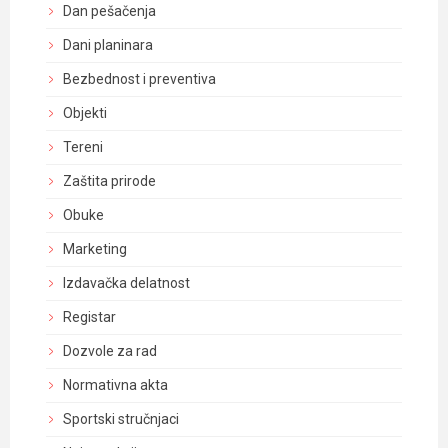
Dan pešačenja
Dani planinara
Bezbednost i preventiva
Objekti
Tereni
Zaštita prirode
Obuke
Marketing
Izdavačka delatnost
Registar
Dozvole za rad
Normativna akta
Sportski stručnjaci