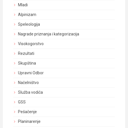
Mladi
Alpinizam
Speleologija
Nagrade priznanja i kategorizacija
Visokogorstvo
Rezultati
Skupština
Upravni Odbor
Načelništvo
Služba vodiča
GSS
Pešačenje
Planinarenje