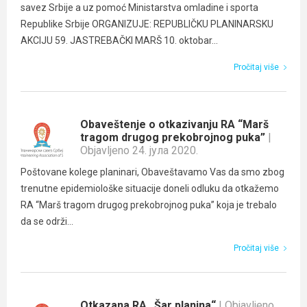
savez Srbije a uz pomoć Ministarstva omladine i sporta
Republike Srbije ORGANIZUJE: REPUBLIČKU PLANINARSKU
AKCIJU 59. JASTREBAČKI MARŠ 10. oktobar...
Pročitaj više
Obaveštenje o otkazivanju RA “Marš
tragom drugog prekobrojnog puka”
|
Objavljeno 24. јула 2020.
Poštovane kolege planinari, Obaveštavamo Vas da smo zbog
trenutne epidemiološke situacije doneli odluku da otkažemo
RA “Marš tragom drugog prekobrojnog puka” koja je trebalo
da se održi...
Pročitaj više
Otkazana RA „Šar planina“
| Objavljeno