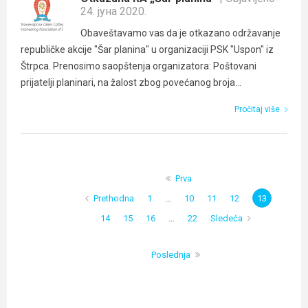
24. јуна 2020.
Obaveštavamo vas da je otkazano održavanje
republičke akcije "Šar planina" u organizaciji PSK "Uspon" iz
Štrpca. Prenosimo saopštenja organizatora: Poštovani
prijatelji planinari, na žalost zbog povećanog broja...
Pročitaj više
Prva
Prethodna
1
…
10
11
12
13
14
15
16
…
22
Sledeća
Poslednja