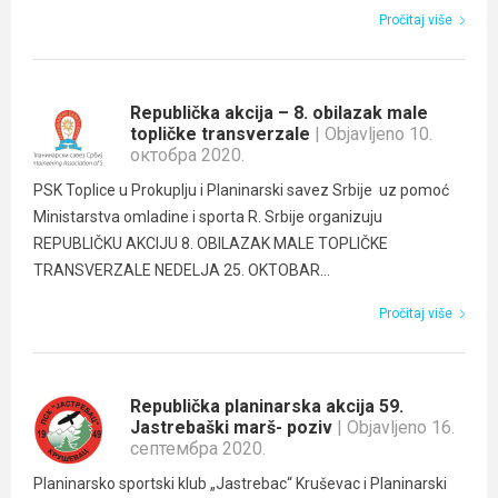
Pročitaj više
Republička akcija – 8. obilazak male
topličke transverzale
| Objavljeno 10.
октобра 2020.
PSK Toplice u Prokuplju i Planinarski savez Srbije uz pomoć
Ministarstva omladine i sporta R. Srbije organizuju
REPUBLIČKU AKCIJU 8. OBILAZAK MALE TOPLIČKE
TRANSVERZALE NEDELJA 25. OKTOBAR...
Pročitaj više
Republička planinarska akcija 59.
Jastrebaški marš- poziv
| Objavljeno 16.
септембра 2020.
Planinarsko sportski klub „Jastrebac“ Kruševac i Planinarski