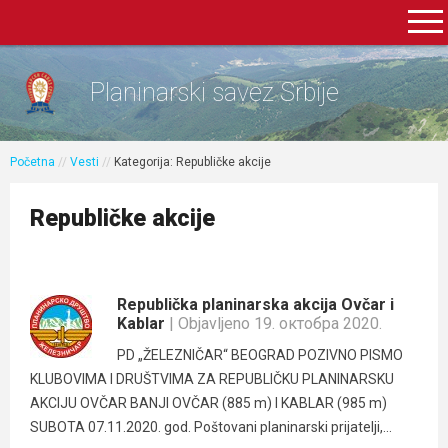
Planinarski savez Srbije
Početna
//
Vesti
//
Kategorija: Republičke akcije
Republičke akcije
Republička planinarska akcija Ovčar i
Kablar
| Objavljeno 19. октобра 2020.
PD „ŽELEZNIČAR“ BEOGRAD POZIVNO PISMO
KLUBOVIMA I DRUŠTVIMA ZA REPUBLIČKU PLANINARSKU
AKCIJU OVČAR BANJI OVČAR (885 m) I KABLAR (985 m)
SUBOTA 07.11.2020. god. Poštovani planinarski prijatelji,...