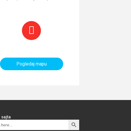
aninarski objekti i tereni
Pogledaj mapu
 sajta
SEARCH BUTTON