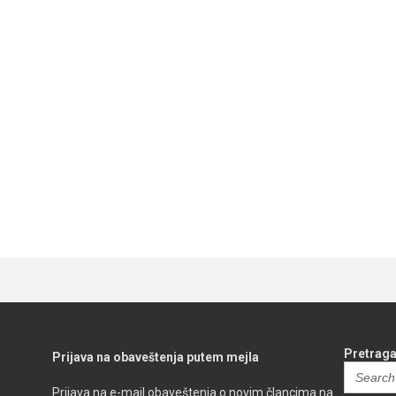
Pl
Pretraga
Prijava na obaveštenja putem mejla
Search
for:
Prijava na e-mail obaveštenja o novim člancima na