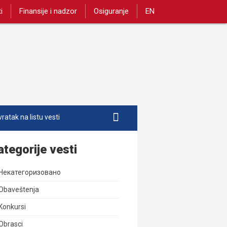
i
Finansije i nadzor
Osiguranje
EN
ratak na listu vesti
ategorije vesti
Некатегоризовано
Obaveštenja
Konkursi
Obrasci