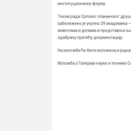
институционалну форму.
Током рада Српског планинског друшт
забележено је укупно 29 академика 
животима и делима и представља њи
одабрану пратећу документацију.
На изложби ће бити изложена и једна
Изложба у Галерији науке и технике СА