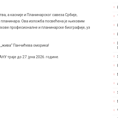
ва, а касније и Планинарског савеза Србије,
– планинара. Ова изложба посвећена је њиховим
хове професионалне и планинарске биографије, уз
 „жива“ Панчићева оморика!
НУ траје до 27. јуна 2026. године.