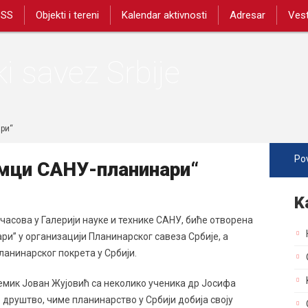
PSS
Objekti i tereni
Kalendar aktivnosti
Adresar
Vest
i savez Srbije
ри“
Pov
ци САНУ-планинари“
K
8 часова у Галерији науке и технике САНУ, биће отворена
и” у организацији Планинарског савеза Србије, а
анинарског покрета у Србији.
адемик Јован Жујовић са неколико ученика др Јосифа
 друштво, чиме планинарство у Србији добија своју