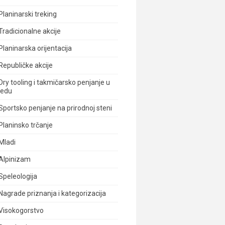
Planinarski treking
Tradicionalne akcije
Planinarska orijentacija
Republičke akcije
Dry tooling i takmičarsko penjanje u
ledu
Sportsko penjanje na prirodnoj steni
Planinsko trčanje
Mladi
Alpinizam
Speleologija
Nagrade priznanja i kategorizacija
Visokogorstvo