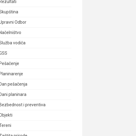
Rezultati
Skupština
Upravni Odbor
Načelništvo
Služba vodiča
GSS
Pešačenje
Planinarenje
Dan pešačenja
Dani planinara
Bezbednost i preventiva
Objekti
Tereni
Zaštita prirode