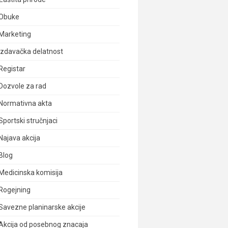
Obuke
Marketing
Izdavačka delatnost
Registar
Dozvole za rad
Normativna akta
Sportski stručnjaci
Najava akcija
Blog
Medicinska komisija
Rogejning
Savezne planinarske akcije
Akcija od posebnog znacaja