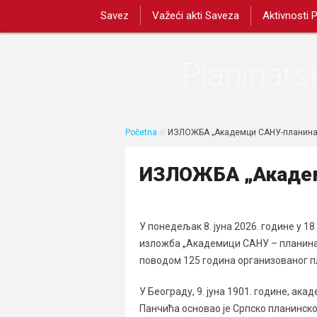
Savez
Važeći akti Saveza
Aktivnosti 
Planinarsk
Početna
//
ИЗЛОЖБА „Академци САНУ-планина
ИЗЛОЖБА „Академ
У понедељак 8. јуна 2026. године у 1
изложба „Академици САНУ – планинар
поводом 125 година организованог пл
У Београду, 9. јуна 1901. године, ак
Панчића оснoвao је Српско планинско