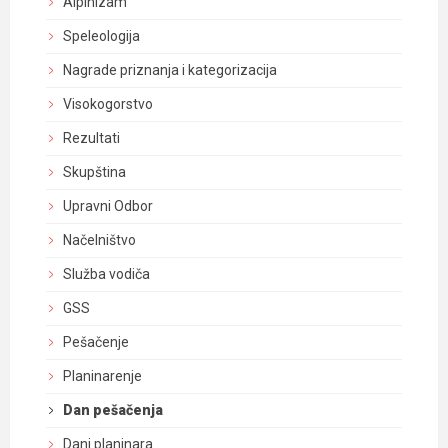
Alpinizam
Speleologija
Nagrade priznanja i kategorizacija
Visokogorstvo
Rezultati
Skupština
Upravni Odbor
Načelništvo
Služba vodiča
GSS
Pešačenje
Planinarenje
Dan pešačenja
Dani planinara