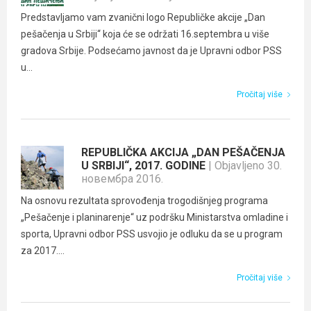
Predstavljamo vam zvanični logo Republičke akcije „Dan
pešačenja u Srbiji“ koja će se održati 16.septembra u više
gradova Srbije. Podsećamo javnost da je Upravni odbor PSS
u...
Pročitaj više
REPUBLIČKA AKCIJA „DAN PEŠAČENJA
U SRBIJI“, 2017. GODINE
| Objavljeno 30.
новембра 2016.
Na osnovu rezultata sprovođenja trogodišnjeg programa
„Pešačenje i planinarenje“ uz podršku Ministarstva omladine i
sporta, Upravni odbor PSS usvojio je odluku da se u program
za 2017....
Pročitaj više