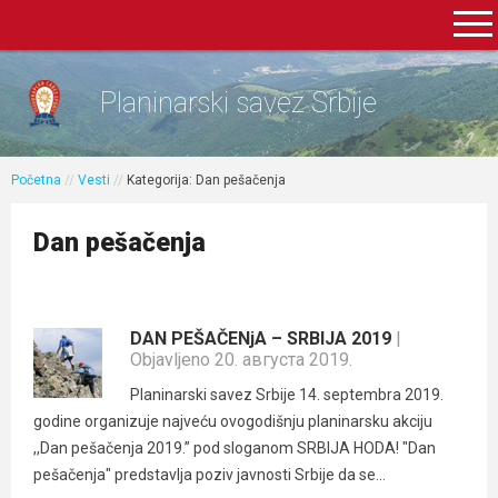
Planinarski savez Srbije
Početna
//
Vesti
//
Kategorija: Dan pešačenja
Dan pešačenja
DAN PEŠAČENjA – SRBIJA 2019
|
Objavljeno 20. августа 2019.
Planinarski savez Srbije 14. septembra 2019.
godine organizuje najveću ovogodišnju planinarsku akciju
,,Dan pešačenja 2019.” pod sloganom SRBIJA HODA! "Dan
pešačenja" predstavlja poziv javnosti Srbije da se...