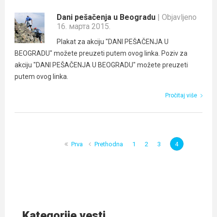
Dani pešačenja u Beogradu
| Objavljeno
16. марта 2015.
Plakat za akciju "DANI PEŠAČENJA U
BEOGRADU" možete preuzeti putem ovog linka. Poziv za
akciju "DANI PEŠAČENJA U BEOGRADU" možete preuzeti
putem ovog linka.
Pročitaj više
Prva
Prethodna
1
2
3
4
Kategorije vesti