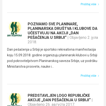
Pročitaj više
POZIVAMO SVE PLANINARE,
PLANINARSKA DRUŠTVA I KLUBOVE DA
UČESTVUJU NA AKCIJI „DAN
PEŠAČENJA U SRBIJI“
| Objavljeno 2. јула
2018.
Dan pešačenja u Srbiji je sportsko rekreativna manifestacija
koju 15.09.2018. godine organizuju planinarski klubovi u Srbiji
pod pokroviteljstvom Planinarskog saveza Srbije, uz podršku
Ministarstva prosvete, nauke i...
Pročitaj više
PREDSTAVLJEN LOGO REPUBLIČKE
AKCIJE „DAN PEŠAČENJA U SRBIJI“
|
Objavljeno 26. августа 2017.