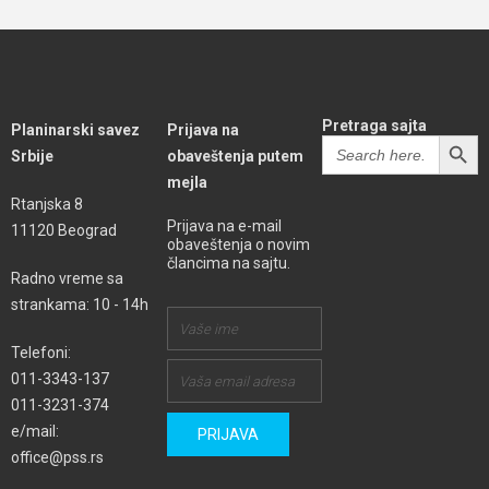
Pretraga sajta
Planinarski savez
Prijava na
SEARCH BUTT
Search
Srbije
obaveštenja putem
for:
mejla
Rtanjska 8
Prijava na e-mail
11120 Beograd
obaveštenja o novim
člancima na sajtu.
Radno vreme sa
strankama: 10 - 14h
Telefoni:
011-3343-137
011-3231-374
e/mail:
office@pss.rs