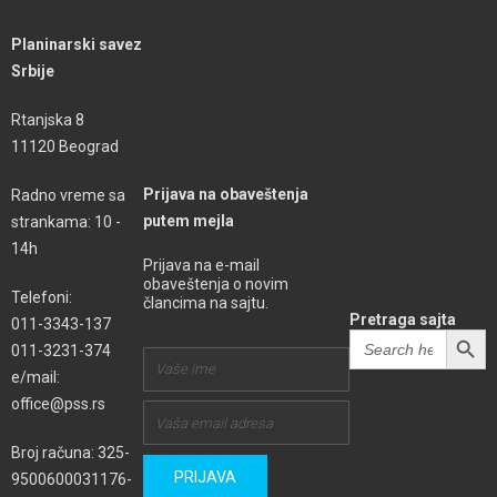
Planinarski savez
Srbije
Rtanjska 8
11120 Beograd
Prijava na obaveštenja
Radno vreme sa
putem mejla
strankama: 10 -
14h
Prijava na e-mail
obaveštenja o novim
Telefoni:
člancima na sajtu.
Pretraga sajta
011-3343-137
SEARCH BUTT
Search
011-3231-374
for:
e/mail:
office@pss.rs
Broj računa: 325-
9500600031176-