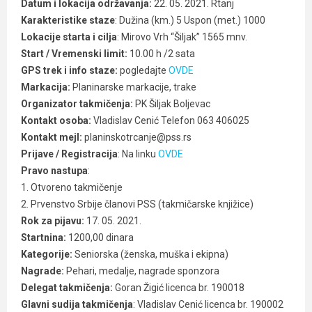
Datum i lokacija održavanja:
22. 05. 2021. Rtanj
Karakteristike staze
: Dužina (km.) 5 Uspon (met.) 1000
Lokacije starta i cilja
: Mirovo Vrh “Šiljak” 1565 mnv.
Start / Vremenski limit:
10.00 h /2 sata
GPS trek i info staze:
pogledajte
OVDE
Markacija:
Planinarske markacije, trake
Organizator takmičenja:
PK Šiljak Boljevac
Kontakt osoba:
Vladislav Cenić Telefon 063 406025
Kontakt mejl:
planinskotrcanje@pss.rs
Prijave / Registracija
: Na linku
OVDE
Pravo nastupa
:
1. Otvoreno takmičenje
2. Prvenstvo Srbije članovi PSS (takmičarske knjižice)
Rok za pijavu:
17. 05. 2021.
Startnina:
1200,00 dinara
Kategorije:
Seniorska (ženska, muška i ekipna)
Nagrade:
Pehari, medalje, nagrade sponzora
Delegat takmičenja:
Goran Žigić licenca br. 190018
Glavni sudija takmičenja
: Vladislav Cenić licenca br. 190002