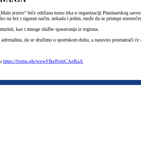
Malo jezero“ biće održana turno trka u organizaciji Planinarskog saveza
o na brz i siguran način, nekada i jedini, može da se pristupi unesre
anturisti, kao i mnoge službe spasavanja iz regiona.
renalina, da se družimo u sportskom duhu, a naravno posmatrači će moć
ku
https://forms.gle/wewFfkePpjpCAeRaA