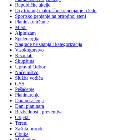
Republičke akcije
Dry tooling i takmičarsko penjanje u ledu
Sportsko penjanje na prirodnoj steni
Planinsko trčanje
Mladi
Alpinizam
Speleologija
Nagrade priznanja i kategorizacija
Visokogorstvo
Rezultati
Skupština
Upravni Odbor
Načelništvo
Služba vodiča
GSS
Pešačenje
Planinarenje
Dan pešačenja
Dani planinara
Bezbednost i preventiva
Objekti
Tereni
Zaštita prirode
Obuke
Marketing