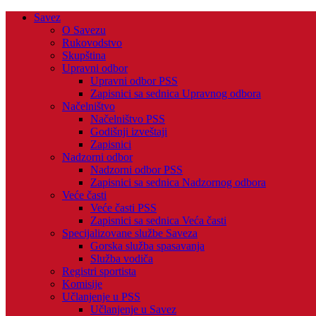
Savez
O Savezu
Rukovodstvo
Skupština
Upravni odbor
Upravni odbor PSS
Zapisnici sa sednica Upravnog odbora
Načelništvo
Načelništvo PSS
Godišnji izveštaji
Zapisnici
Nadzorni odbor
Nadzorni odbor PSS
Zapisnici sa sednica Nadzornog odbora
Veće časti
Veće časti PSS
Zapisnici sa sednica Veća časti
Specijalizovane službe Saveza
Gorska služba spasavanja
Služba vodiča
Registri sportista
Komisije
Učlanjenje u PSS
Učlanjenje u Savez