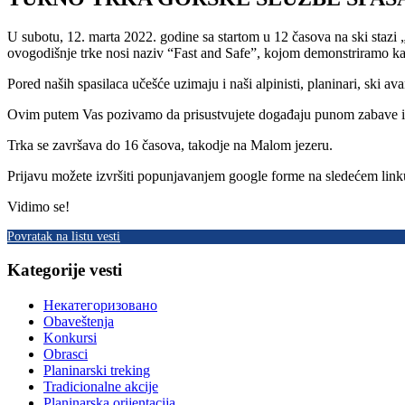
U subotu, 12. marta 2022. godine sa startom u 12 časova na ski stazi „
ovogodišnje trke nosi naziv “Fast and Safe”, kojom demonstriramo kak
Pored naših spasilaca učešće uzimaju i naši alpinisti, planinari, ski av
Ovim putem Vas pozivamo da prisustvujete događaju punom zabave i ad
Trka se završava do 16 časova, takodje na Malom jezeru.
Prijavu možete izvršiti popunjavanjem google forme na sledećem lin
Vidimo se!
Povratak na listu vesti
Kategorije vesti
Некатегоризовано
Obaveštenja
Konkursi
Obrasci
Planinarski treking
Tradicionalne akcije
Planinarska orijentacija