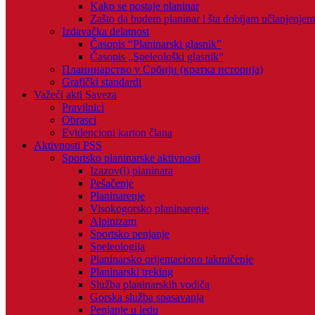
Kako se postaje planinar
Zašto da budem planinar i šta dobijam učlanjenje
Izdavačka delatnost
Časopis “Planinarski glasnik”
Časopis „Speleološki glasnik“
Планинарство у Србији (кратка историја)
Grafički standardi
Važeći akti Saveza
Pravilnici
Obrasci
Evidencioni karton člana
Aktivnosti PSS
Sportsko planinarske aktivnosti
Izazov(i) planinara
Pešačenje
Planinarenje
Visokogorsko planinarenje
Alpinizam
Sportsko penjanje
Speleologija
Planinarsko orijentaciono takmičenje
Planinarski treking
Služba planinarskih vodiča
Gorska služba spasavanja
Penjanje u ledu