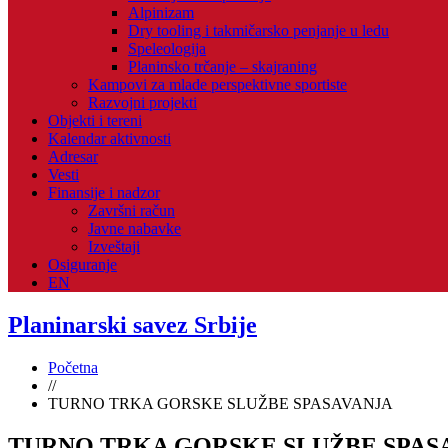
Alpinizam
Dry tooling i takmičarsko penjanje u ledu
Speleologija
Planinsko trčanje – skajraning
Kampovi za mlade perspektivne sportiste
Razvojni projekti
Objekti i tereni
Kalendar aktivnosti
Adresar
Vesti
Finansije i nadzor
Završni račun
Javne nabavke
Izveštaji
Osiguranje
EN
Planinarski savez Srbije
Početna
//
TURNO TRKA GORSKE SLUŽBE SPASAVANJA
TURNO TRKA GORSKE SLUŽBE SPAS