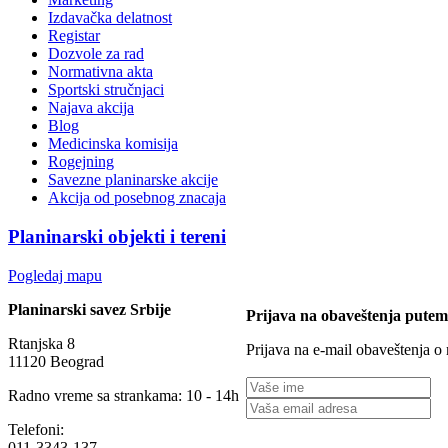
Izdavačka delatnost
Registar
Dozvole za rad
Normativna akta
Sportski stručnjaci
Najava akcija
Blog
Medicinska komisija
Rogejning
Savezne planinarske akcije
Akcija od posebnog znacaja
Planinarski objekti i tereni
Pogledaj mapu
Planinarski savez Srbije
Prijava na obaveštenja putem
Rtanjska 8
Prijava na e-mail obaveštenja o
11120 Beograd
Radno vreme sa strankama: 10 - 14h
Telefoni:
011-3343-137