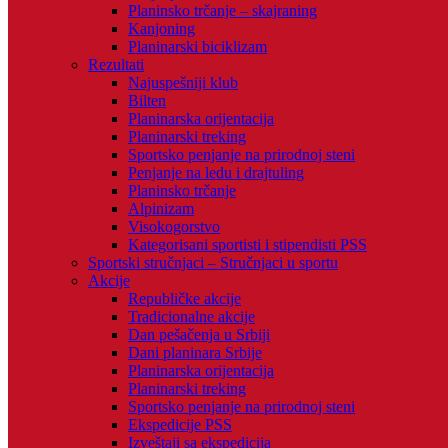
Planinsko trčanje – skajraning
Kanjoning
Planinarski biciklizam
Rezultati
Najuspešniji klub
Bilten
Planinarska orijentacija
Planinarski treking
Sportsko penjanje na prirodnoj steni
Penjanje na ledu i drajtuling
Planinsko trčanje
Alpinizam
Visokogorstvo
Kategorisani sportisti i stipendisti PSS
Sportski stručnjaci – Stručnjaci u sportu
Akcije
Republičke akcije
Tradicionalne akcije
Dan pešačenja u Srbiji
Dani planinara Srbije
Planinarska orijentacija
Planinarski treking
Sportsko penjanje na prirodnoj steni
Ekspedicije PSS
Izveštaji sa ekspedicija