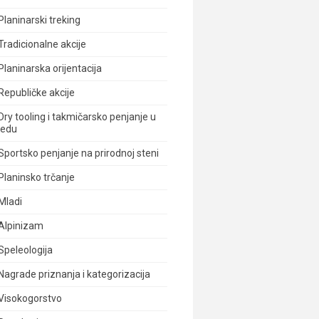
Planinarski treking
Tradicionalne akcije
Planinarska orijentacija
Republičke akcije
Dry tooling i takmičarsko penjanje u
ledu
Sportsko penjanje na prirodnoj steni
Planinsko trčanje
Mladi
Alpinizam
Speleologija
Nagrade priznanja i kategorizacija
Visokogorstvo