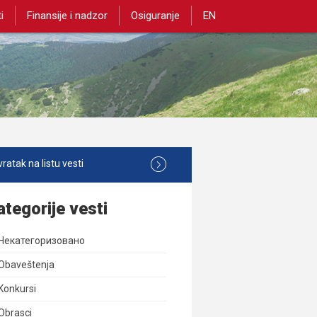
i
Finansije i nadzor
Osiguranje
EN
ratak na listu vesti
ategorije vesti
Некатегоризовано
Obaveštenja
Konkursi
Obrasci