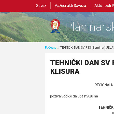
Savez
Važeći akti Saveza
Aktivnosti 
Planinarsk
Početna
//
TEHNIČKI DAN SV PSS (Seminar) JEL
TEHNIČKI DAN SV 
KLISURA
REGIONALNA
poziva vodiče da učestvuju na
TEHNIČK
J