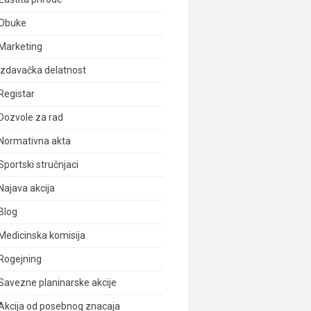
Obuke
Marketing
Izdavačka delatnost
Registar
Dozvole za rad
Normativna akta
Sportski stručnjaci
Najava akcija
Blog
Medicinska komisija
Rogejning
Savezne planinarske akcije
Akcija od posebnog znacaja