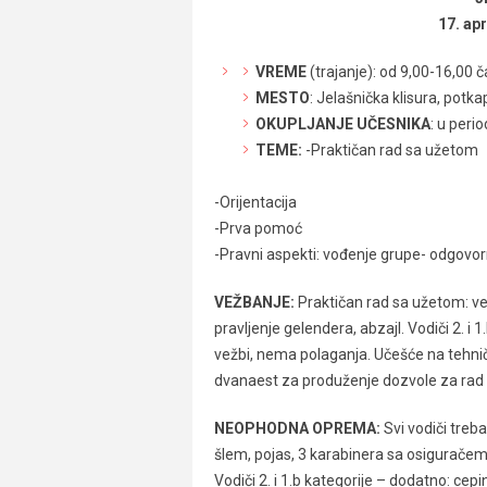
17. apr
VREME
(trajanje): od 9,00-16,00 
MESTO
: Jelašnička klisura, potka
OKUPLJANJE UČESNIKA
: u peri
TEME:
-Praktičan rad sa užetom
-Orijentacija
-Prva pomoć
-Pravni aspekti: vođenje grupe- odgovor
VEŽBANJE:
Praktičan rad sa užetom: ve
pravljenje gelendera, abzajl. Vodiči 2. i 
vežbi, nema polaganja. Učešće na tehn
dvanaest za produženje dozvole za rad 
NEOPHODNA OPREMA:
Svi vodiči treb
šlem, pojas, 3 karabinera sa osiguračem
Vodiči 2. i 1.b kategorije – dodatno: cepi