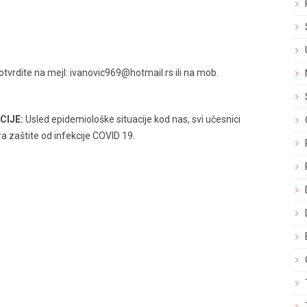
tvrdite na mejl: ivanovic969@hotmail.rs ili na mob.
CIJE:
Usled epidemiološke situacije kod nas, svi učesnici
a zaštite od infekcije COVID 19.