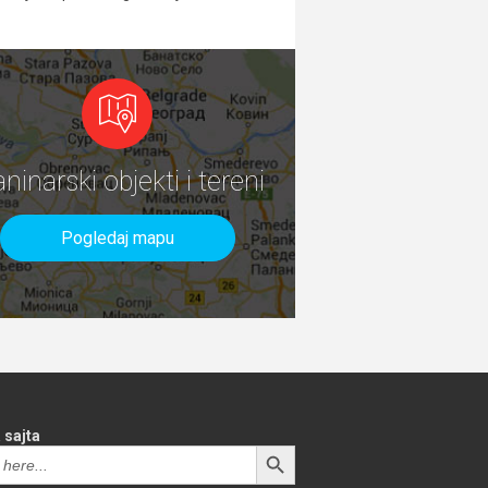
aninarski objekti i tereni
Pogledaj mapu
 sajta
SEARCH BUTTON