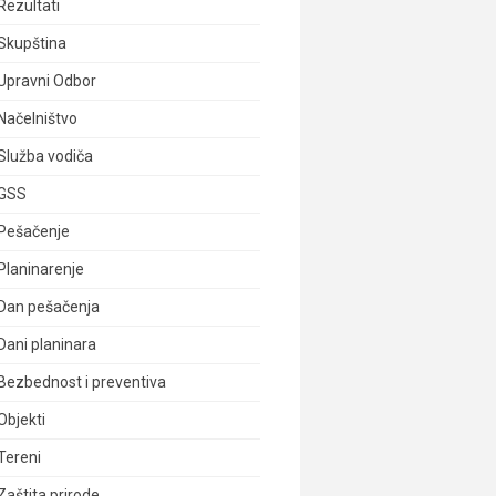
Rezultati
Skupština
Upravni Odbor
Načelništvo
Služba vodiča
GSS
Pešačenje
Planinarenje
Dan pešačenja
Dani planinara
Bezbednost i preventiva
Objekti
Tereni
Zaštita prirode