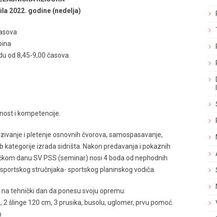
ila 2022. godine (nedelja)
časova
pina
odu od 8,45-9,00 časova
nost i kompetencije.
zivanje i pletenje osnovnih čvorova, samospasavanje,
1.b kategorije izrada sidrišta. Nakon predavanja i pokaznih
ičkom danu SV PSS (seminar) nosi 4 boda od nephodnih
sportskog stručnjaka- sportskog planinskog vodiča.
a na tehnički dan da ponesu svoju opremu:
, 2 šlinge 120 cm, 3 prusika, busolu, uglomer, prvu pomoć.
n