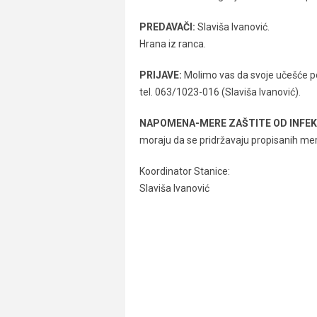
PREDAVAČI:
Slaviša Ivanović.
Hrana iz ranca.
PRIJAVE:
Molimo vas da svoje učešće po
tel. 063/1023-016 (Slaviša Ivanović).
NAPOMENA-MERE ZAŠTITE OD INFEK
moraju da se pridržavaju propisanih mer
Koordinator Stanice:
Slaviša Ivanović