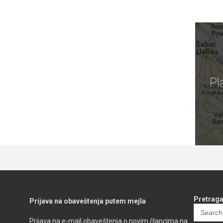
Pl
Pretraga
Prijava na obaveštenja putem mejla
Search
for:
Prijava na e-mail obaveštenja o novim člancima na