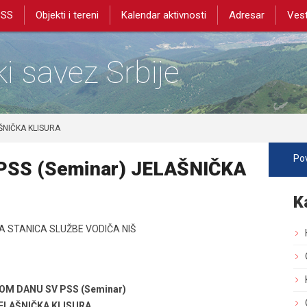
PSS
Objekti i tereni
Kalendar aktivnosti
Adresar
Vest
i savez Srbije
AŠNIČKA KLISURA
Pov
PSS (Seminar) JELAŠNIČKA
K
 STANICA SLUŽBE VODIČA NIŠ
OM DANU SV PSS (Seminar)
ELAŠNIČKA KLISURA