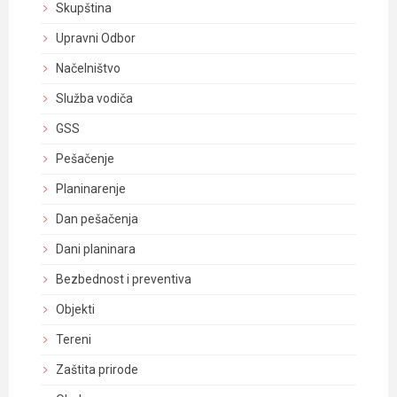
Skupština
Upravni Odbor
Načelništvo
Služba vodiča
GSS
Pešačenje
Planinarenje
Dan pešačenja
Dani planinara
Bezbednost i preventiva
Objekti
Tereni
Zaštita prirode