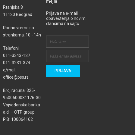
mejla
Rtanjska 8
Prijava na e-mail
11120 Beograd
obaveštenja o novim
člancima na sajtu.
Radno vreme sa
strankama: 10 - 14h
Telefoni:
011-3343-137
011-3231-374
e/mail:
office@pss.rs
Broj računa: 325-
9500600031176-30
Vojvođanska banka
a.d. – OTP group
PIB: 100064162