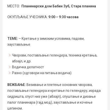
МЕСТО:
Планинарски дом Бабин Зуб, Стара планина
ОКУПЉАЊЕ УЧЕСНИКА:
9:00 – 9:30 часова
ТЕМЕ:
– Кретање у зимским условима, падови,
заустављање
Чворови, постављање гелендера, техника кретања,
абзајл, и др.
Водичка делатност
Разно (одговори на питања водича)
ВЕЖБАЊЕ:
Везивање и плетење основних чворова,
постављање гелендера и кретање по гелендеру, израда
сидришта, спуст низ уже (абзајл), спуштање и дизање
палог планинара (гајд мод), заустављање и кочење
цепином.