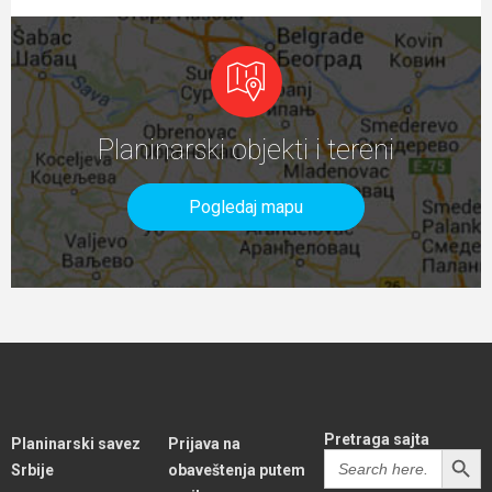
Planinarski objekti i tereni
Pogledaj mapu
Pretraga sajta
Planinarski savez
Prijava na
SEARCH BUTT
Search
Srbije
obaveštenja putem
for: