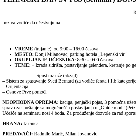
poziva vodiče da učestvuju na
VREME
(trajanje): od 9:00 – 16:00 časova
MESTO:
Donji Milanovac, parking hotela „Lepenski vir”
OKUPLJANJE UČESNIKA
: 8:30 – 9:00 časova
TEME:
– Izrada sidrišta, postavljanje gelendera, kretanje po g
– Spust niz uže (abzajl)
– Sistem za spasavanje Sveti Bernard (za vodiče ferata i 1.b kategorije
– Orijentacija
– Osnove Prve pomoći
NEOPHODNA OPREMA:
kaciga, penjački pojas, 3 pomoćna užeta
sprava za spuštanje sa mogućnošću postavljanja u „Guide mod” (Petzl 
Učešće na seminaru nosi 4 boda. Za produženje dozvole za rad sports
HRANA:
Iz ranca
PREDAVAČI:
Radmilo Marić, Milan Jovanović