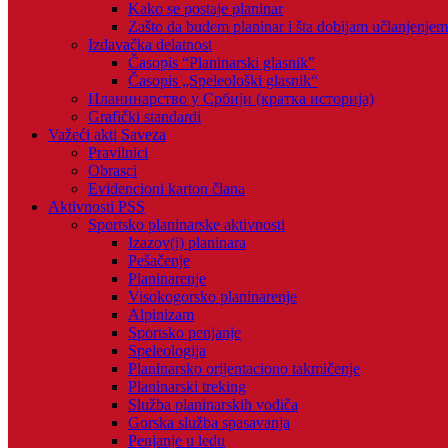
Kako se postaje planinar
Zašto da budem planinar i šta dobijam učlanjenje
Izdavačka delatnost
Časopis “Planinarski glasnik”
Časopis „Speleološki glasnik“
Планинарство у Србији (кратка историја)
Grafički standardi
Važeći akti Saveza
Pravilnici
Obrasci
Evidencioni karton člana
Aktivnosti PSS
Sportsko planinarske aktivnosti
Izazov(i) planinara
Pešačenje
Planinarenje
Visokogorsko planinarenje
Alpinizam
Sportsko penjanje
Speleologija
Planinarsko orijentaciono takmičenje
Planinarski treking
Služba planinarskih vodiča
Gorska služba spasavanja
Penjanje u ledu