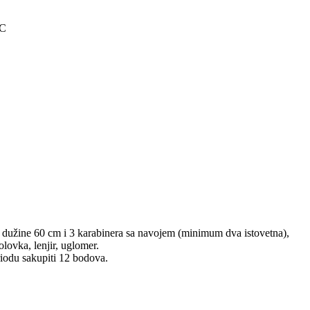
C
a dužine 60 cm i 3 karabinera sa navojem (minimum dva istovetna),
lovka, lenjir, uglomer.
riodu sakupiti 12 bodova.