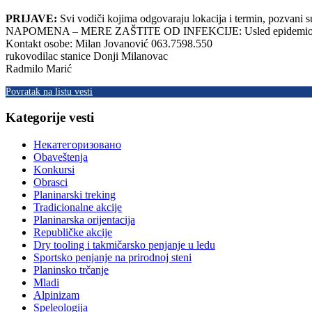
PRIJAVE:
Svi vodiči kojima odgovaraju lokacija i termin, pozvani s
NAPOMENA – MERE ZAŠTITE OD INFEKCIJE: Usled epidemiološke situ
Kontakt osobe: Milan Jovanović 063.7598.550
rukovodilac stanice Donji Milanovac
Radmilo Marić
Povratak na listu vesti
Kategorije vesti
Некатегоризовано
Obaveštenja
Konkursi
Obrasci
Planinarski treking
Tradicionalne akcije
Planinarska orijentacija
Republičke akcije
Dry tooling i takmičarsko penjanje u ledu
Sportsko penjanje na prirodnoj steni
Planinsko trčanje
Mladi
Alpinizam
Speleologija