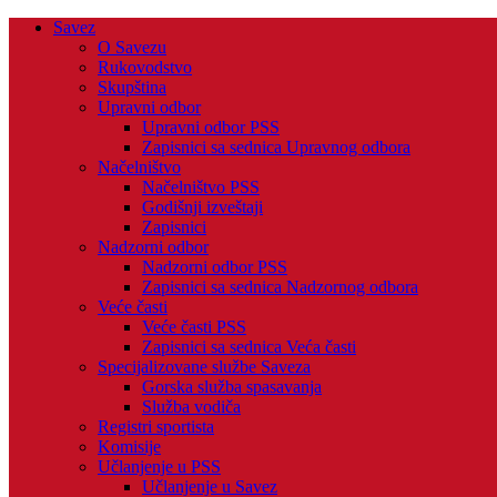
Savez
O Savezu
Rukovodstvo
Skupština
Upravni odbor
Upravni odbor PSS
Zapisnici sa sednica Upravnog odbora
Načelništvo
Načelništvo PSS
Godišnji izveštaji
Zapisnici
Nadzorni odbor
Nadzorni odbor PSS
Zapisnici sa sednica Nadzornog odbora
Veće časti
Veće časti PSS
Zapisnici sa sednica Veća časti
Specijalizovane službe Saveza
Gorska služba spasavanja
Služba vodiča
Registri sportista
Komisije
Učlanjenje u PSS
Učlanjenje u Savez