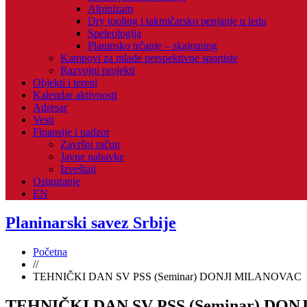
Alpinizam
Dry tooling i takmičarsko penjanje u ledu
Speleologija
Planinsko trčanje – skajraning
Kampovi za mlade perspektivne sportiste
Razvojni projekti
Objekti i tereni
Kalendar aktivnosti
Adresar
Vesti
Finansije i nadzor
Završni račun
Javne nabavke
Izveštaji
Osiguranje
EN
Planinarski savez Srbije
Početna
//
TEHNIČKI DAN SV PSS (Seminar) DONJI MILANOVAC
TEHNIČKI DAN SV PSS (Seminar) DO