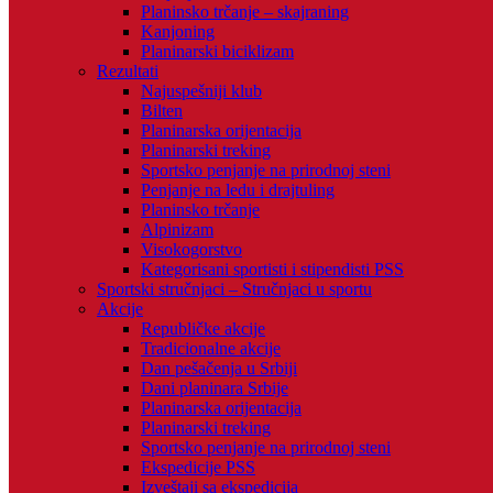
Planinsko trčanje – skajraning
Kanjoning
Planinarski biciklizam
Rezultati
Najuspešniji klub
Bilten
Planinarska orijentacija
Planinarski treking
Sportsko penjanje na prirodnoj steni
Penjanje na ledu i drajtuling
Planinsko trčanje
Alpinizam
Visokogorstvo
Kategorisani sportisti i stipendisti PSS
Sportski stručnjaci – Stručnjaci u sportu
Akcije
Republičke akcije
Tradicionalne akcije
Dan pešačenja u Srbiji
Dani planinara Srbije
Planinarska orijentacija
Planinarski treking
Sportsko penjanje na prirodnoj steni
Ekspedicije PSS
Izveštaji sa ekspedicija