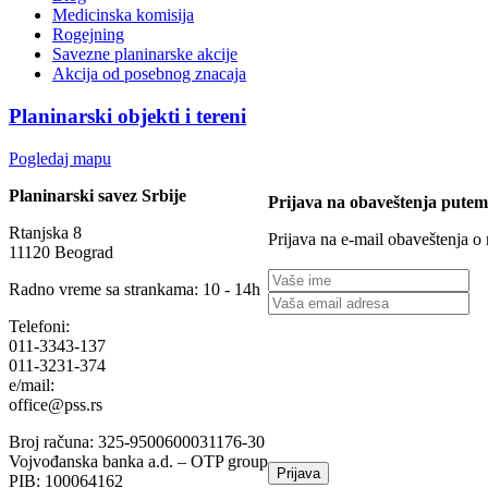
Medicinska komisija
Rogejning
Savezne planinarske akcije
Akcija od posebnog znacaja
Planinarski objekti i tereni
Pogledaj mapu
Planinarski savez Srbije
Prijava na obaveštenja putem
Rtanjska 8
Prijava na e-mail obaveštenja o
11120 Beograd
Radno vreme sa strankama: 10 - 14h
Telefoni:
011-3343-137
011-3231-374
e/mail:
office@pss.rs
Broj računa: 325-9500600031176-30
Vojvođanska banka a.d. – OTP group
PIB: 100064162