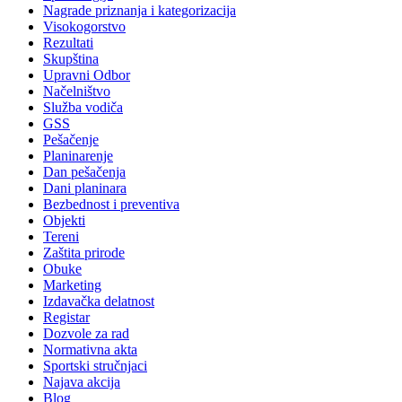
Nagrade priznanja i kategorizacija
Visokogorstvo
Rezultati
Skupština
Upravni Odbor
Načelništvo
Služba vodiča
GSS
Pešačenje
Planinarenje
Dan pešačenja
Dani planinara
Bezbednost i preventiva
Objekti
Tereni
Zaštita prirode
Obuke
Marketing
Izdavačka delatnost
Registar
Dozvole za rad
Normativna akta
Sportski stručnjaci
Najava akcija
Blog