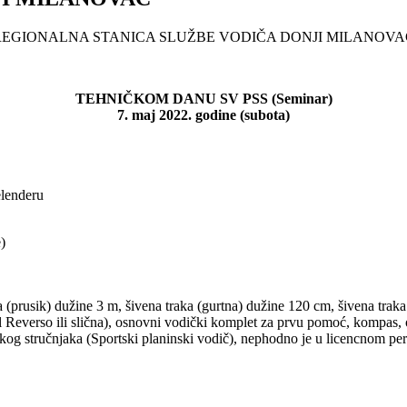
REGIONALNA STANICA SLUŽBE VODIČA DONJI MILANOVA
TEHNIČKOM DANU SV PSS (Seminar)
7. maj 2022. godine (subota)
elenderu
)
 (prusik) dužine 3 m, šivena traka (gurtna) dužine 120 cm, šivena trak
Reverso ili slična), osnovni vodički komplet za prvu pomoć, kompas, o
kog stručnjaka (Sportski planinski vodič), nephodno je u licencnom pe