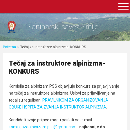
Planinarski savez Srbije
Početna
//
Tečaj za instruktore alpinizma- KONKURS
Tečaj za instruktore alpinizma-
KONKURS
Komisija za alpinizam PSS objavljuje konkurs za prijavljivanje
na tečaj za instruktore alpinizma. Uslovi za prijavljivanje na
tečaj su regulisani
PRAVILNIKOM ZA ORGANIZOVANJA
OBUKE I ISPITA ZA ZVANJA INSTRUKTOR ALPINIZMA
.
Kandidati svoje prijave mogu poslati na e-mail:
komisijazaalpinizam.pss@gmail.com
najkasnije do