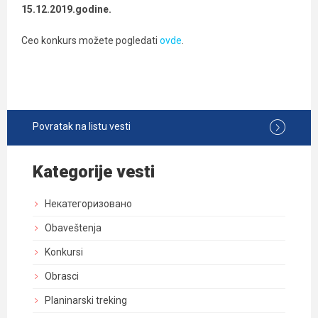
15.12.2019.godine.
Ceo konkurs možete pogledati
ovde
.
Povratak na listu vesti
Kategorije vesti
Некатегоризовано
Obaveštenja
Konkursi
Obrasci
Planinarski treking