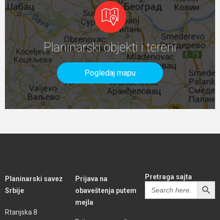
Planinarski objekti i tereni
Pogledaj mapu
Pretraga sajta
Planinarski savez
Prijava na
SEARCH BUTT
Search
Srbije
obaveštenja putem
for:
mejla
Rtanjska 8