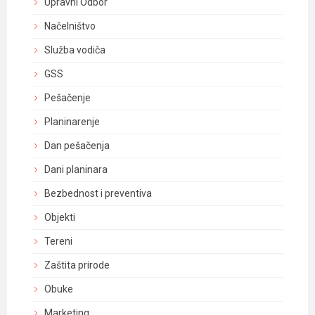
Upravni Odbor
Načelništvo
Služba vodiča
GSS
Pešačenje
Planinarenje
Dan pešačenja
Dani planinara
Bezbednost i preventiva
Objekti
Tereni
Zaštita prirode
Obuke
Marketing