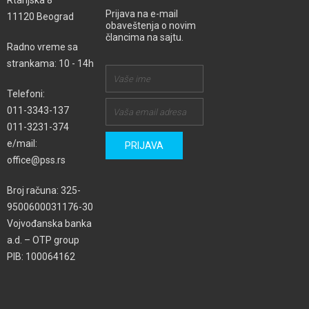
Rtanjska 8
Prijava na e-mail
11120 Beograd
obaveštenja o novim
člancima na sajtu.
Radno vreme sa
strankama: 10 - 14h
Telefoni:
011-3343-137
011-3231-374
e/mail:
office@pss.rs
Broj računa: 325-
9500600031176-30
Vojvođanska banka
a.d. – OTP group
PIB: 100064162