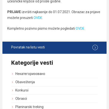
učesničke knjižice od prošle godine.
PRIJAVE
izvršiti najkasnije do 01.07.2021. Obrazac za prijave
možete preuzeti
OVDE.
Kompletno pozivno pismo možete pogledati
OVDE.
Povratak na listu vesti
Kategorije vesti
Некатегоризовано
Obaveštenja
Konkursi
Obrasci
Planinarski treking