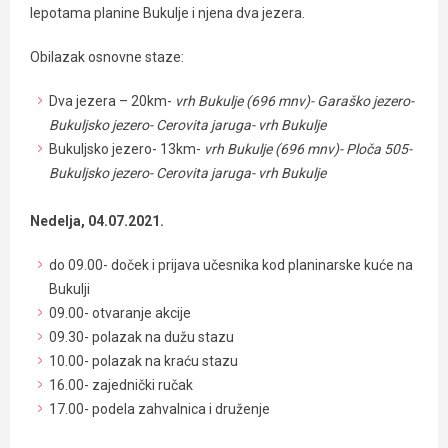
lepotama planine Bukulje i njena dva jezera.
Obilazak osnovne staze:
Dva jezera – 20km-
vrh Bukulje (696 mnv)- Garaško jezero-
Bukuljsko jezero- Cerovita jaruga- vrh Bukulje
Bukuljsko jezero- 13km-
vrh Bukulje (696 mnv)- Ploča 505-
Bukuljsko jezero- Cerovita jaruga- vrh Bukulje
Nedelja, 04.07.2021.
do 09.00- doček i prijava učesnika kod planinarske kuće na
Bukulji
09.00- otvaranje akcije
09.30- polazak na dužu stazu
10.00- polazak na kraću stazu
16.00- zajednički ručak
17.00- podela zahvalnica i druženje