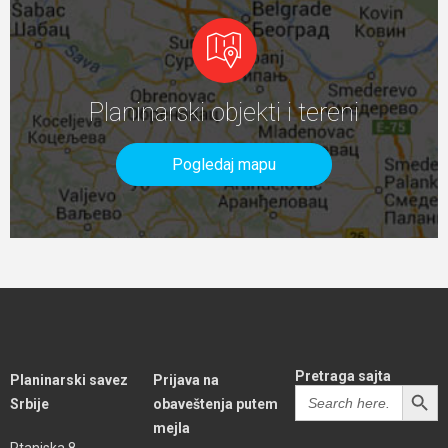
Planinarski objekti i tereni
Pogledaj mapu
Pretraga sajta
Planinarski savez
Prijava na
SEARCH BUTT
Search
Srbije
obaveštenja putem
for:
mejla