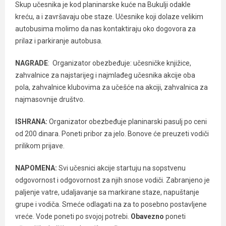
Skup učesnika je kod planinarske kuće na Bukulji odakle
kreću, a i završavaju obe staze. Učesnike koji dolaze velikim
autobusima molimo da nas kontaktiraju oko dogovora za
prilaz i parkiranje autobusa.
NAGRADE
: Organizator obezbeđuje: učesničke knjižice,
zahvalnice za najstarijeg i najmlađeg učesnika akcije oba
pola, zahvalnice klubovima za učešće na akciji, zahvalnica za
najmasovnije društvo.
ISHRANA:
Organizator obezbeđuje planinarski pasulj po ceni
od 200 dinara. Poneti pribor za jelo. Bonove će preuzeti vodiči
prilikom prijave.
NAPOMENA:
Svi učesnici akcije startuju na sopstvenu
odgovornost i odgovornost za njih snose vodiči. Zabranjeno je
paljenje vatre, udaljavanje sa markirane staze, napuštanje
grupe i vodiča. Smeće odlagati na za to posebno postavljene
vreće. Vode poneti po svojoj potrebi.
Obavezno
poneti