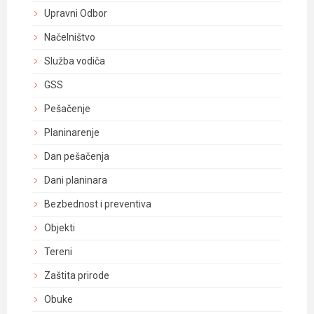
Upravni Odbor
Načelništvo
Služba vodiča
GSS
Pešačenje
Planinarenje
Dan pešačenja
Dani planinara
Bezbednost i preventiva
Objekti
Tereni
Zaštita prirode
Obuke