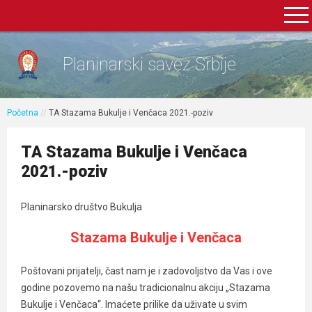
Planinarski savez Srbije
Početna
//
TA Stazama Bukulje i Venčaca 2021.-poziv
TA Stazama Bukulje i Venčaca
2021.-poziv
Planinarsko društvo Bukulja
Stazama Bukulje i Venčaca
Poštovani prijatelji, čast nam je i zadovoljstvo da Vas i ove
godine pozovemo na našu tradicionalnu akciju „Stazama
Bukulje i Venčaca“. Imaćete prilike da uživate u svim