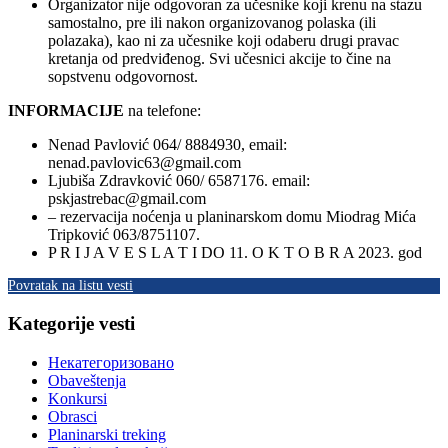
Organizator nije odgovoran za učesnike koji krenu na stazu
samostalno, pre ili nakon organizovanog polaska (ili
polazaka), kao ni za učesnike koji odaberu drugi pravac
kretanja od predviđenog. Svi učesnici akcije to čine na
sopstvenu odgovornost.
INFORMACIJE
na telefone:
Nenad Pavlović 064/ 8884930, email:
nenad.pavlovic63@gmail.com
Ljubiša Zdravković 060/ 6587176. email:
pskjastrebac@gmail.com
– rezervacija noćenja u planinarskom domu Miodrag Mića
Tripković 063/8751107.
P R I J A V E S L A T I DO 11. O K T O B R A 2023. god
Povratak na listu vesti
Kategorije vesti
Некатегоризовано
Obaveštenja
Konkursi
Obrasci
Planinarski treking