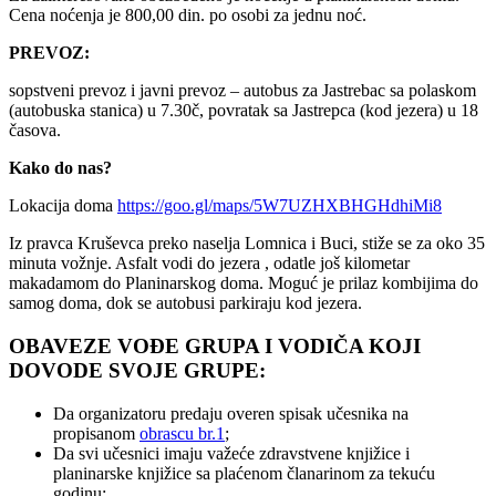
Cena noćenja je 800,00 din. po osobi za jednu noć.
PREVOZ:
sopstveni prevoz i javni prevoz – autobus za Jastrebac sa polaskom
(autobuska stanica) u 7.30č, povratak sa Jastrepca (kod jezera) u 18
časova.
Kako do nas?
Lokacija doma
https://goo.gl/maps/5W7UZHXBHGHdhiMi8
Iz pravca Kruševca preko naselja Lomnica i Buci, stiže se za oko 35
minuta vožnje. Asfalt vodi do jezera , odatle još kilometar
makadamom do Planinarskog doma. Moguć je prilaz kombijima do
samog doma, dok se autobusi parkiraju kod jezera.
OBAVEZE VOĐE GRUPA I VODIČA KOJI
DOVODE SVOJE GRUPE:
Da organizatoru predaju overen spisak učesnika na
propisanom
obrascu br.1
;
Da svi učesnici imaju važeće zdravstvene knjižice i
planinarske knjižice sa plaćenom članarinom za tekuću
godinu;