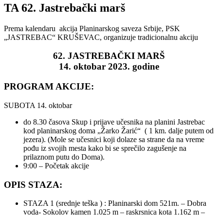
TA 62. Jastrebački marš
Prema kalendaru akcija Planinarskog saveza Srbije, PSK
„JASTREBAC“ KRUŠEVAC, organizuje tradicionalnu akciju
62. JASTREBAČKI MARŠ
14. oktobar 2023. godine
PROGRAM AKCIJE:
SUBOTA 14. oktobar
do 8.30 časova Skup i prijave učesnika na planini Jastrebac
kod planinarskog doma „Žarko Žarić“ ( 1 km. dalje putem od
jezera). (Mole se učesnici koji dolaze sa strane da na vreme
pođu iz svojih mesta kako bi se sprečilo zagušenje na
prilaznom putu do Doma).
9:00 – Početak akcije
OPIS STAZA:
STAZA 1 (srednje teška ) : Planinarski dom 521m. – Dobra
voda- Sokolov kamen 1.025 m – raskrsnica kota 1.162 m –