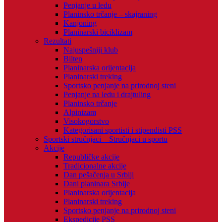
Penjanje u ledu
Planinsko trčanje – skajraning
Kanjoning
Planinarski biciklizam
Rezultati
Najuspešniji klub
Bilten
Planinarska orijentacija
Planinarski treking
Sportsko penjanje na prirodnoj steni
Penjanje na ledu i drajtuling
Planinsko trčanje
Alpinizam
Visokogorstvo
Kategorisani sportisti i stipendisti PSS
Sportski stručnjaci – Stručnjaci u sportu
Akcije
Republičke akcije
Tradicionalne akcije
Dan pešačenja u Srbiji
Dani planinara Srbije
Planinarska orijentacija
Planinarski treking
Sportsko penjanje na prirodnoj steni
Ekspedicije PSS