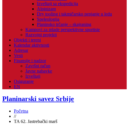
Izveštaji sa ekspedicija
Alpinizam
Dry tooling i takmičarsko penjanje u ledu
Speleologija
Planinsko trčanje – skajraning
Kampovi za mlade perspektivne sportiste
Razvojni projekti
Objekti i tereni
Kalendar aktivnosti
Adresar
Vesti
Finansije i nadzor
Završni račun
Javne nabavke
Izveštaji
Osiguranje
EN
Planinarski savez Srbije
Početna
//
TA 62. Jastrebački marš