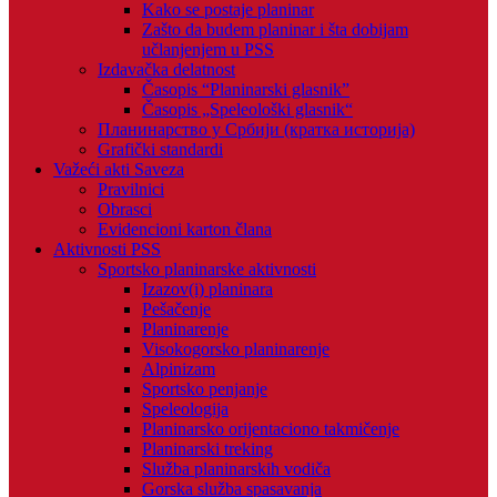
Kako se postaje planinar
Zašto da budem planinar i šta dobijam
učlanjenjem u PSS
Izdavačka delatnost
Časopis “Planinarski glasnik”
Časopis „Speleološki glasnik“
Планинарство у Србији (кратка историја)
Grafički standardi
Važeći akti Saveza
Pravilnici
Obrasci
Evidencioni karton člana
Aktivnosti PSS
Sportsko planinarske aktivnosti
Izazov(i) planinara
Pešačenje
Planinarenje
Visokogorsko planinarenje
Alpinizam
Sportsko penjanje
Speleologija
Planinarsko orijentaciono takmičenje
Planinarski treking
Služba planinarskih vodiča
Gorska služba spasavanja