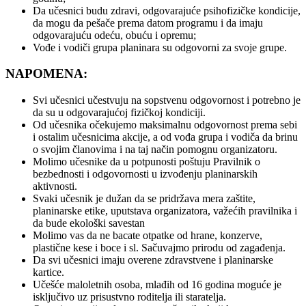
Da učesnici budu zdravi, odgovarajuće psihofizičke kondicije,
da mogu da pešače prema datom programu i da imaju
odgovarajuću odeću, obuću i opremu;
Vođe i vodiči grupa planinara su odgovorni za svoje grupe.
NAPOMENA:
Svi učesnici učestvuju na sopstvenu odgovornost i potrebno je
da su u odgovarajućoj fizičkoj kondiciji.
Od učesnika očekujemo maksimalnu odgovornost prema sebi
i ostalim učesnicima akcije, a od vođa grupa i vodiča da brinu
o svojim članovima i na taj način pomognu organizatoru.
Molimo učesnike da u potpunosti poštuju Pravilnik o
bezbednosti i odgovornosti u izvođenju planinarskih
aktivnosti.
Svaki učesnik je dužan da se pridržava mera zaštite,
planinarske etike, uputstava organizatora, važećih pravilnika i
da bude ekološki savestan
Molimo vas da ne bacate otpatke od hrane, konzerve,
plastične kese i boce i sl. Sačuvajmo prirodu od zagađenja.
Da svi učesnici imaju overene zdravstvene i planinarske
kartice.
Učešće maloletnih osoba, mlađih od 16 godina moguće je
isključivo uz prisustvno roditelja ili staratelja.