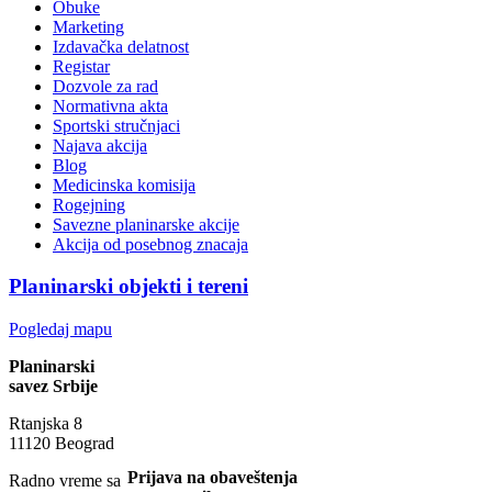
Obuke
Marketing
Izdavačka delatnost
Registar
Dozvole za rad
Normativna akta
Sportski stručnjaci
Najava akcija
Blog
Medicinska komisija
Rogejning
Savezne planinarske akcije
Akcija od posebnog znacaja
Planinarski objekti i tereni
Pogledaj mapu
Planinarski
savez Srbije
Rtanjska 8
11120 Beograd
Prijava na obaveštenja
Radno vreme sa