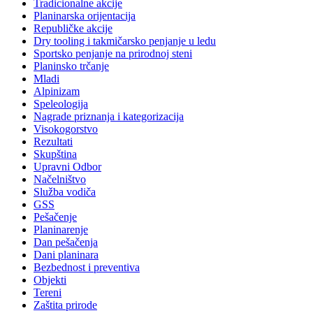
Tradicionalne akcije
Planinarska orijentacija
Republičke akcije
Dry tooling i takmičarsko penjanje u ledu
Sportsko penjanje na prirodnoj steni
Planinsko trčanje
Mladi
Alpinizam
Speleologija
Nagrade priznanja i kategorizacija
Visokogorstvo
Rezultati
Skupština
Upravni Odbor
Načelništvo
Služba vodiča
GSS
Pešačenje
Planinarenje
Dan pešačenja
Dani planinara
Bezbednost i preventiva
Objekti
Tereni
Zaštita prirode