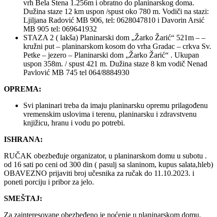
vrh Bela Stena 1.256m i obratno do planinarskog doma.
Dužina staze 12 km uspon /spust oko 780 m. Vodiči na stazi:
Ljiljana Radović MB 906, tel: 0628047810 i Davorin Arsić
MB 905 tel: 069641932
STAZA 2 ( lakša) Planinarski dom „Žarko Žarić“ 521m – –
kružni put – planinarskom kosom do vrha Gradac – crkva Sv.
Petke – jezero – Planinarski dom „Žarko Žarić“ . Ukupan
uspon 358m. / spust 421 m. Dužina staze 8 km vodič Nenad
Pavlović MB 745 tel 064/8884930
OPREMA:
Svi planinari treba da imaju planinarsku opremu prilagođenu
vremenskim uslovima i terenu, planinarsku i zdravstvenu
knjižicu, hranu i vodu po potrebi.
ISHRANA:
RUČAK obezbeđuje organizator, u planinarskom domu u subotu .
od 16 sati po ceni od 300 din ( pasulj sa slaninom, kupus salata,hleb)
OBAVEZNO prijaviti broj učesnika za ručak do 11.10.2023. i
poneti porciju i pribor za jelo.
SMEŠTAJ:
Za zainteresovane obezbeđeno je noćenje u planinarskom domu.