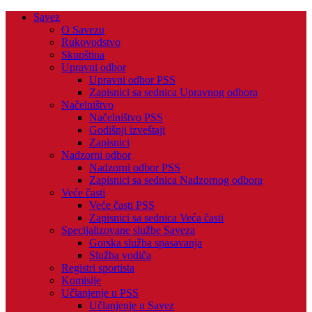
Savez
O Savezu
Rukovodstvo
Skupština
Upravni odbor
Upravni odbor PSS
Zapisnici sa sednica Upravnog odbora
Načelništvo
Načelništvo PSS
Godišnji izveštaji
Zapisnici
Nadzorni odbor
Nadzorni odbor PSS
Zapisnici sa sednica Nadzornog odbora
Veće časti
Veće časti PSS
Zapisnici sa sednica Veća časti
Specijalizovane službe Saveza
Gorska služba spasavanja
Služba vodiča
Registri sportista
Komisije
Učlanjenje u PSS
Učlanjenje u Savez