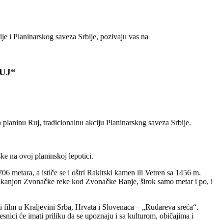
je i Planinarskog saveza Srbije, pozivaju vas na
UJ“
planinu Ruj, tradicionalnu akciju Planinarskog saveza Srbije.
ke na ovoj planinskoj lepotici.
06 metara, a ističe se i oštri Rakitski kamen ili Vetren sa 1456 m.
i – kanjon Zvonačke reke kod Zvonačke Banje, širok samo metar i po, i
 film u Kraljevini Srba, Hrvata i Slovenaca – „Rudareva sreća“.
snici će imati priliku da se upoznaju i sa kulturom, običajima i