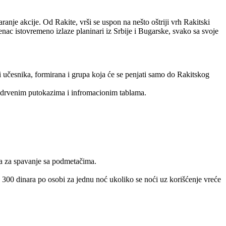
anje akcije. Od Rakite, vrši se uspon na nešto oštriji vrh Rakitski
nac istovremeno izlaze planinari iz Srbije i Bugarske, svako sa svoje
vi učesnika, formirana i grupa koja će se penjati samo do Rakitskog
, drvenim putokazima i infromacionim tablama.
ma za spavanje sa podmetačima.
 300 dinara po osobi za jednu noć ukoliko se noći uz korišćenje vreće