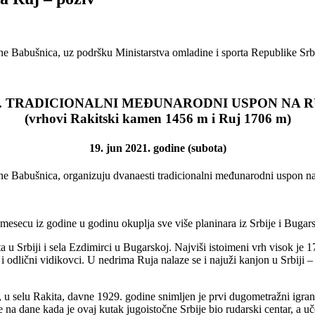
ne Babušnica, uz podršku Ministarstva omladine i sporta Republike Srbi
2. TRADICIONALNI MEĐUNARODNI USPON NA R
(vrhovi Rakitski kamen 1456 m i Ruj 1706 m)
19. jun 2021. godine (subota)
ine Babušnica, organizuju dvanaesti tradicionalni međunarodni uspon na 
mesecu iz godine u godinu okuplja sve više planinara iz Srbije i Bugars
a u Srbiji i sela Ezdimirci u Bugarskoj. Najviši istoimeni vrh visok je 17
 i odlični vidikovci. U nedrima Ruja nalaze se i najuži kanjon u Srbij
u selu Rakita, davne 1929. godine snimljen je prvi dugometražni igrani
 na dane kada je ovaj kutak jugoistočne Srbije bio rudarski centar, a uče