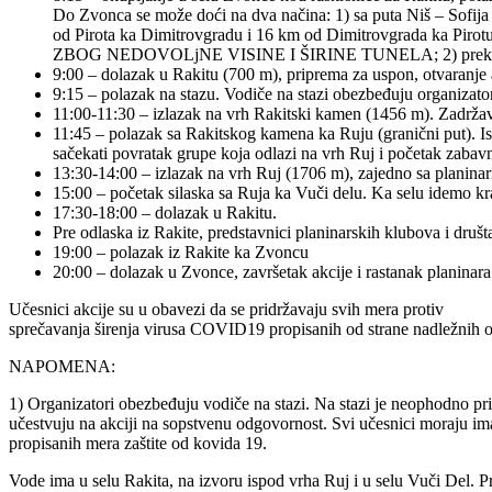
Do Zvonca se može doći na dva načina: 1) sa puta Niš –
od Pirota ka Dimitrovgradu i 16 km od Dimitrovgrada 
ZBOG NEDOVOLjNE VISINE I ŠIRINE TUNELA; 2) preko Bab
9:00 – dolazak u Rakitu (700 m), priprema za uspon, otvaranje 
9:15 – polazak na stazu. Vodiče na stazi obezbeđuju organizator
11:00-11:30 – izlazak na vrh Rakitski kamen (1456 m). Zadržav
11:45 – polazak sa Rakitskog kamena ka Ruju (granični put). I
sačekati povratak grupe koja odlazi na vrh Ruj i početak zabav
13:30-14:00 – izlazak na vrh Ruj (1706 m), zajedno sa planina
15:00 – početak silaska sa Ruja ka Vuči delu. Ka selu idemo 
17:30-18:00 – dolazak u Rakitu.
Pre odlaska iz Rakite, predstavnici planinarskih klubova i društ
19:00 – polazak iz Rakite ka Zvoncu
20:00 – dolazak u Zvonce, završetak akcije i rastanak planinara
Učesnici akcije su u obavezi da se pridržavaju svih mera protiv
sprečavanja širenja virusa COVID19 propisanih od strane nadležnih or
NAPOMENA:
1) Organizatori obezbeđuju vodiče na stazi. Na stazi je neophodno pri
učestvuju na akciji na sopstvenu odgovornost. Svi učesnici moraju ima
propisanih mera zaštite od kovida 19.
Vode ima u selu Rakita, na izvoru ispod vrha Ruj i u selu Vuči Del. P