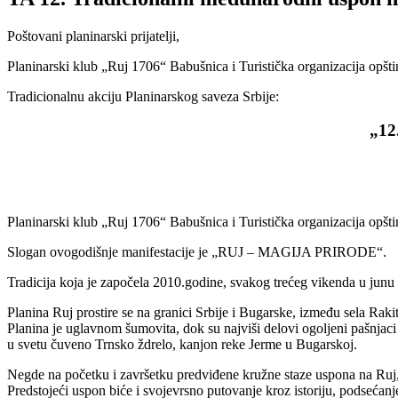
Poštovani planinarski prijatelji,
Planinarski klub „Ruj 1706“ Babušnica i Turistička organizacija opšti
Tradicionalnu akciju Planinarskog saveza Srbije:
„1
Planinarski klub „Ruj 1706“ Babušnica i Turistička organizacija opšt
Slogan ovogodišnje manifestacije je „RUJ – MAGIJA PRIRODE“.
Tradicija koja je započela 2010.godine, svakog trećeg vikenda u junu 
Planina Ruj prostire se na granici Srbije i Bugarske, između sela Rakit
Planina je uglavnom šumovita, dok su najviši delovi ogoljeni pašnjaci
u svetu čuveno Trnsko ždrelo, kanjon reke Jerme u Bugarskoj.
Negde na početku i završetku predviđene kružne staze uspona na Ruj, 
Predstojeći uspon biće i svojevrsno putovanje kroz istoriju, podsećanje