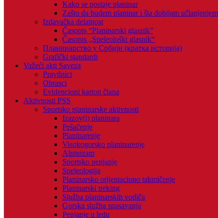
Kako se postaje planinar
Zašto da budem planinar i šta dobijam učlanjenje
Izdavačka delatnost
Časopis “Planinarski glasnik”
Časopis „Speleološki glasnik“
Планинарство у Србији (кратка историја)
Grafički standardi
Važeći akti Saveza
Pravilnici
Obrasci
Evidencioni karton člana
Aktivnosti PSS
Sportsko planinarske aktivnosti
Izazov(i) planinara
Pešačenje
Planinarenje
Visokogorsko planinarenje
Alpinizam
Sportsko penjanje
Speleologija
Planinarsko orijentaciono takmičenje
Planinarski treking
Služba planinarskih vodiča
Gorska služba spasavanja
Penjanje u ledu