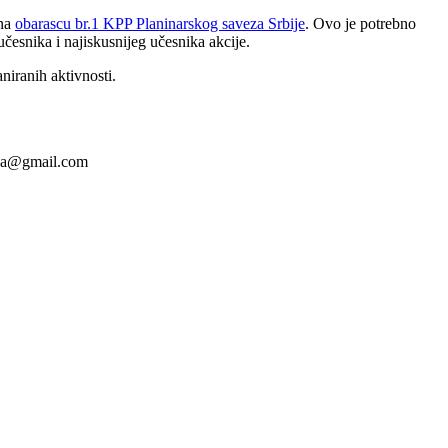
 na
obarascu br.1 KPP Planinarskog saveza Srbije
. Ovo je potrebno
česnika i najiskusnijeg učesnika akcije.
niranih aktivnosti.
nica@gmail.com