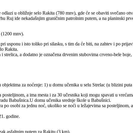
 odlazi u obližnje selo Rakita (780 mnv), gde će se obaviti svečano otvar
rhu Ruj ide nekadašnjim graničnim patrolnim putem, a na planinski prve
l (1200 mnv).
usponu i isto toliko pri silasku, s tim da će biti, na zahtev i po prija
lo Rakita.
 i strelica, a dodatno je označena drvenim stubovima crveno-bele boje
u objektima za noćenje: 1) u domu učenika u selu Strelac (u blizini puta
 posteljinom, a ima mesta i za 30 učesnika koji mogu spavati u vreća
 gradu Babušnica.U domu učenika srednje škole u Babušnici.
 po osobi za jednu noć, ukoliko se noći u ležajevima sa posteljinom, a
21. godine.
zak asfaltnim putem za Rakitu (3 km).