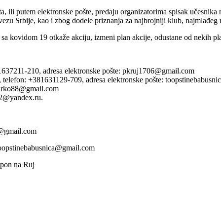
ta, ili putem elektronske pošte, predaju organizatorima spisak učesnika
zu Srbije, kao i zbog dodele priznanja za najbrojniji klub, najmlađeg u
sa kovidom 19 otkaže akciju, izmeni plan akcije, odustane od nekih pla
1637211-210, adresa elektronske pošte: pkruj1706@gmail.com
ca, telefon: +381631129-709, adresa elektronske pošte: toopstinebabus
marko88@gmail.com
12@yandex.ru.
6@gmail.com
: toopstinebabusnica@gmail.com
spon na Ruj