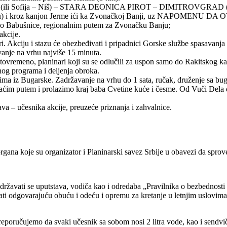
 Sofija (ili Sofija – Niš) – STARA DEONICA PIROT – DIMITROVGRA
ka Pirotu) i kroz kanjon Jerme ići ka Zvonačkoj Banji, uz N
ušnice, regionalnim putem za Zvonačku Banju;
akcije.
i. Akciju i stazu će obezbeđivati i pripadnici Gorske službe spasavanja
anje na vrhu najviše 15 minuta.
stovremeno, planinari koji su se odlučili za uspon samo do Rakitskog k
nog programa i deljenja obroka.
rima iz Bugarske. Zadržavanje na vrhu do 1 sata, ručak, druženje sa bu
kraćim putem i prolazimo kraj baba Cvetine kuće i česme. Od Vuči Del
ava – učesnika akcije, preuzeće priznanja i zahvalnice.
gana koje su organizator i Planinarski savez Srbije u obavezi da sprov
državati se uputstava, vodiča kao i odredaba „Pravilnika o bezbednosti 
ti odgovarajuću obuću i odeću i opremu za kretanje u letnjim uslovima,
reporučujemo da svaki učesnik sa sobom nosi 2 litra vode, kao i sendviče