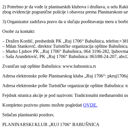
2) Potrebno je da vođe iz planinarskih klubova i društava, u selu Raki
zbog evidencije pogranične policije i obaveza prema Planinarskom save
3) Organizator zadržava pravo da u slučaju pooštravanja mera u borbi 
Osobe za kontakt:
– Dražen Kordić, predsednik PK „Ruj 1706“ Babušnica, telefon:+38
– Milan Stanković, direktor Turističke organizacija opštine Babušni
– Marko Ljubov PK ,,Ruj 1706“ Babušnica, 064 3196-282, ljubov
– Saša Aranđelović, PK „Ruj 1706“ Babušnica: 063/88-24-207, abs
Zvaničan sajt opštine Babušnica: www.babusnica.rs
Adresa elektronske pošte Planinarskog kluba „Ruj 1706“: pkruj170
Adresa elektronske pošte Turističke organizacije opštine Babušnica
Fejsbuk stranica akcije je pod nazivom: Tradicionalni međunarodni u
Kompletno pozivno pismo možete pogledati
OVDE.
Srdačan planinarski pozdrav,
PLANINARSKI KLUB „RUJ 1706“ BABUŠNICA