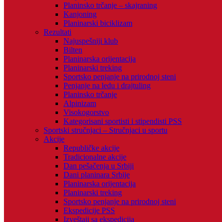
Planinsko trčanje – skajraning
Kanjoning
Planinarski biciklizam
Rezultati
Najuspešniji klub
Bilten
Planinarska orijentacija
Planinarski treking
Sportsko penjanje na prirodnoj steni
Penjanje na ledu i drajtuling
Planinsko trčanje
Alpinizam
Visokogorstvo
Kategorisani sportisti i stipendisti PSS
Sportski stručnjaci – Stručnjaci u sportu
Akcije
Republičke akcije
Tradicionalne akcije
Dan pešačenja u Srbiji
Dani planinara Srbije
Planinarska orijentacija
Planinarski treking
Sportsko penjanje na prirodnoj steni
Ekspedicije PSS
Izveštaji sa ekspedicija