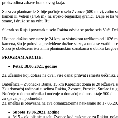
proizvodima zdrave hrane ovog kraja.
Staza za planinare iz Srbije počinje u selu Zvonce (680 mnv), zatim se
kamen ili Vetren (1456 m), na srpsko-bugarskoj granici. Dalje se ka v
strane, i druže se na vrhu Ruj.
Silazak sa Ruja i povratak u selo Rakita odvija se preko sela Vuči De
Ukupna dužina ove staze je 24 km, sa visinskom razlikom od 1026 m pri 
kamena, što je polovina predviđene dužine staze, a onda se vratiti u se
Staza je obeležena iscrtanim planinarskim oznakama u obliku krugova
PROGRAM AKCIJE:
Petak 18.06.2021. godine
Za učesnike koji dolaze na dva i više dana: prihvat i smešta uečsnika 
Babušnica – Zvonačka Banja, 15 km Kapacitet doma je 20 ležajeva sa
2) u domaćoj radinosti u selima Rakita, Zvonce, Preseka, Strelac i u
Noćenje u domu učenika i noćenje u domaćoj radinosti staje 500 dinara
za spavanje i podmetača.
Za smeštaj je obavezna najava organizatorima najkasnije do 17.06.20
Subota 19.06.2021. godine
8:15 – okupljanje u selu Zvonce kod raskrsnice za Rakitu, pola