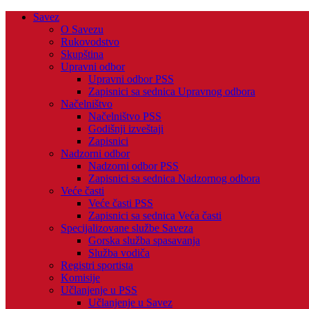
Savez
O Savezu
Rukovodstvo
Skupština
Upravni odbor
Upravni odbor PSS
Zapisnici sa sednica Upravnog odbora
Načelništvo
Načelništvo PSS
Godišnji izveštaji
Zapisnici
Nadzorni odbor
Nadzorni odbor PSS
Zapisnici sa sednica Nadzornog odbora
Veće časti
Veće časti PSS
Zapisnici sa sednica Veća časti
Specijalizovane službe Saveza
Gorska služba spasavanja
Služba vodiča
Registri sportista
Komisije
Učlanjenje u PSS
Učlanjenje u Savez