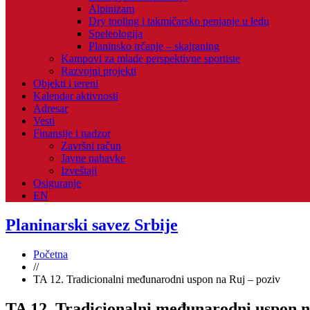
Alpinizam
Dry tooling i takmičarsko penjanje u ledu
Speleologija
Planinsko trčanje – skajraning
Kampovi za mlade perspektivne sportiste
Razvojni projekti
Objekti i tereni
Kalendar aktivnosti
Adresar
Vesti
Finansije i nadzor
Završni račun
Javne nabavke
Izveštaji
Osiguranje
EN
Planinarski savez Srbije
Početna
//
TA 12. Tradicionalni međunarodni uspon na Ruj – poziv
TA 12. Tradicionalni međunarodni uspon n