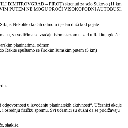
D (ILI DIMITROVGRAD – PIROT) skrenuti za selo Sukovo (11 km
APOMENU DA OVIM PUTEM NE MOGU PROĆI VISOKOPODNI AUTOBUSI,
 Srbije. Nekoliko kraćih odmora i jedan duži kod pojate
amena, sa vodičima se vraćaju istom stazom nazad u Rakitu, gde će
garskim planinarima, odmor.
a do Rakite spuštamo se širokim šumskim putem (5 km)
edu.
i odgovornosti u izvođenju planinarskih aktivnosti“. Učesnici akcije
 i osrednju fizičku spremu. Svi učesnici su dužni da se pridržavaju
, slatkiše.