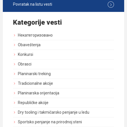
Povratak na listu vesti
Kategorije vesti
Некатегоризовано
Obaveštenja
Konkursi
Obrasci
Planinarski treking
Tradicionalne akcije
Planinarska orijentacija
Republičke akcije
Dry tooling i takmičarsko penjanje u ledu
Sportsko penjanje na prirodnoj steni