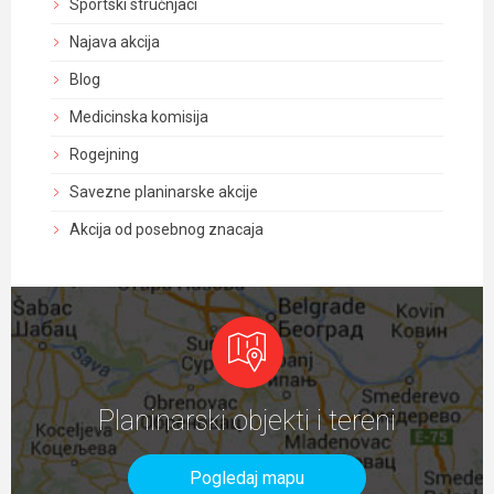
Sportski stručnjaci
Najava akcija
Blog
Medicinska komisija
Rogejning
Savezne planinarske akcije
Akcija od posebnog znacaja
Planinarski objekti i tereni
Pogledaj mapu