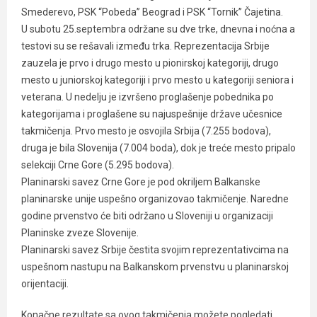
Smederevo, PSK “Pobeda” Beograd i PSK “Tornik” Čajetina.
U subotu 25.septembra održane su dve trke, dnevna i noćna a
testovi su se rešavali između trka. Reprezentacija Srbije
zauzela je prvo i drugo mesto u pionirskoj kategoriji, drugo
mesto u juniorskoj kategoriji i prvo mesto u kategoriji seniora i
veterana. U nedelju je izvršeno proglašenje pobednika po
kategorijama i proglašene su najuspešnije države učesnice
takmičenja. Prvo mesto je osvojila Srbija (7.255 bodova),
druga je bila Slovenija (7.004 boda), dok je treće mesto pripalo
selekciji Crne Gore (5.295 bodova).
Planinarski savez Crne Gore je pod okriljem Balkanske
planinarske unije uspešno organizovao takmičenje. Naredne
godine prvenstvo će biti održano u Sloveniji u organizaciji
Planinske zveze Slovenije.
Planinarski savez Srbije čestita svojim reprezentativcima na
uspešnom nastupu na Balkanskom prvenstvu u planinarskoj
orijentaciji.
Konačne rezultate sa ovog takmičenja možete pogledati