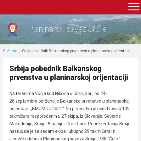
Planinarski savez Srbije
Početna
//
Srbija pobednik Balkanskog prvenstva u planinarskoj orijentaciji
Srbija pobednik Balkanskog
prvenstva u planinarskoj orijentaciji
Na terenima Vučja kod Nikšića u Crnoj Gori, od 24-
26.septembra održano je Balkansko prvenstvo u planinarskoj
orijentaciji „BMUMOC 2021“. Na prvenstvu je učestvovalo 109
takmičara raspoređenih u 27 ekipa, iz Slovenije, Severne
Makedonije, Srbije, Albanije i Crne Gore. Reprezentacija Srbije
nastupala je sa sedam ekipa i ukupno 29 takmičara iz
sledećih klubova Planinarskog saveza Srbije: PSK “Čelik”