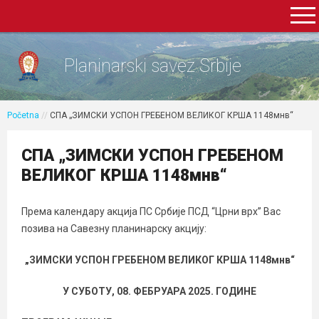
Planinarski savez Srbije
Početna
//
СПА „ЗИМСКИ УСПОН ГРЕБЕНОМ ВЕЛИКОГ КРША 1148мнв“
СПА „ЗИМСКИ УСПОН ГРЕБЕНОМ
ВЕЛИКОГ КРША 1148мнв“
Према календару акција ПС Србије ПСД “Црни врх” Вас
позива на Савезну планинарску акцију:
„ЗИМСКИ УСПОН ГРЕБЕНОМ ВЕЛИКОГ КРША 1148мнв“
У СУБОТУ, 08. ФЕБРУАРА 2025. ГОДИНЕ