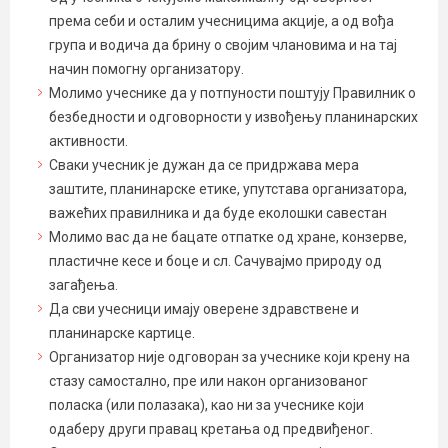
према себи и осталим учесницима акције, а од вођа
група и водича да брину о својим члановима и на тај
начин помогну организатору.
Молимо учеснике да у потпуности поштују Правилник о
безбедности и одговорности у извођењу планинарских
активности.
Сваки учесник је дужан да се придржава мера
заштите, планинарске етике, упутстава организатора,
важећих правилника и да буде еколошки савестан
Молимо вас да не бацате отпатке од хране, конзерве,
пластичне кесе и боце и сл. Сачувајмо природу од
загађења.
Да сви учесници имају оверене здравствене и
планинарске картице.
Организатор није одговоран за учеснике који крену на
стазу самостално, пре или након организованог
поласка (или полазака), као ни за учеснике који
одаберу други правац кретања од предвиђеног.