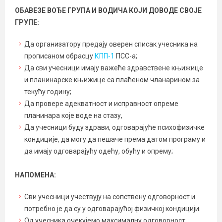
ОБАВЕЗЕ ВОЂЕ ГРУПА И ВОДИЧА КОЈИ ДОВОДЕ СВОЈЕ
ГРУПЕ:
Да организатору предају оверен списак учесника на
прописаном обрасцу
КПП-1
ПСС-a;
Да сви учесници имају важеће здравствене књижице
и планинарске књижице са плаћеном чланарином за
текућу годину;
Да провере адекватност и исправност опреме
планинара које воде на стазу,
Да учесници буду здрави, одговарајуће психофизичке
кондиције, да могу да пешаче према датом програму и
да имају одговарајућу одећу, обућу и опрему;
НАПОМЕНА:
Сви учесници учествују на сопствену одговорност и
потребно је да су у одговарајућој физичкој кондицији.
Од учесника очекујемо максималну одговорност