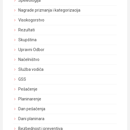
Speleologija
Nagrade priznanja i kategorizacija
Visokogorstvo
Rezultati
Skupština
Upravni Odbor
Načelništvo
Služba vodiča
GSS
Pešačenje
Planinarenje
Dan pešačenja
Dani planinara
Bezbednost i preventiva