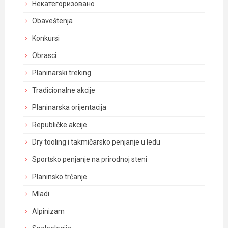
Некатегоризовано
Obaveštenja
Konkursi
Obrasci
Planinarski treking
Tradicionalne akcije
Planinarska orijentacija
Republičke akcije
Dry tooling i takmičarsko penjanje u ledu
Sportsko penjanje na prirodnoj steni
Planinsko trčanje
Mladi
Alpinizam