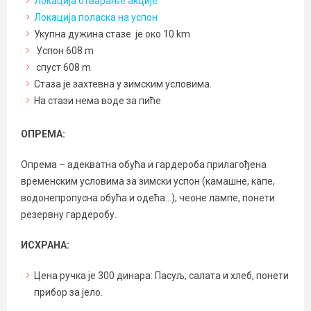
Локација отварање акције
Локација поласка на успон
Укупна дужина стазе је око 10 km
Успон 608 m
спуст 608 m
Стаза је захтевна у зимским условима.
На стази нема воде за пиће
ОПРЕМА:
Опрема – адекватна обућа и гардероба прилагођена
временским условима за зимски успон (камашне, капе,
водонепропусна обућа и одећа…); чеоне лампе, понети
резервну гардеробу.
ИСХРАНА:
Цена ручка је 300 динара: Пасуљ, салата и хлеб, понети
прибор за јело.