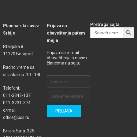
Pretraga sajta
Planinarski savez
Prijava na
SEARCH BUTT
Search
Srbije
obaveštenja putem
for:
mejla
Rtanjska 8
Prijava na e-mail
11120 Beograd
obaveštenja o novim
člancima na sajtu.
Radno vreme sa
strankama: 10 - 14h
Telefoni:
011-3343-137
011-3231-374
e/mail:
office@pss.rs
Broj računa: 325-