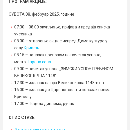
ПРОГРАМ АКЦИЈЕ:
СУБОТА 08. фебруар 2025. године
07:30 – 08:00 окупљање, пријава и предаја списка
учесника
08:00 – отварање акције испред Дома културе у
селу
Кривељ
08:15 – полазак превозом на почетак успона,
место
Царево село
09:00 – почетак успона „ЗИМСКИ УСПОН ГРЕБЕНОМ
ВЕЛИКОГ КРША 1148“
12:30 – излазак на врх Великог крша 1148m нв
16:00 – силазак до Царевог села и полазак према
Кривељу
17:00 – Подела диплома, ручак
ОПИС СТАЗЕ: