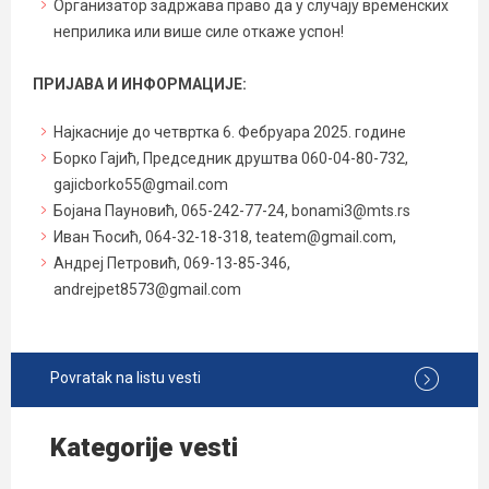
Организатор задржава право да у случају временских
неприлика или више силе откаже успон!
ПРИЈАВА И ИНФОРМАЦИЈЕ:
Најкасније до четвртка 6. Фебруара 2025. године
Борко Гајић, Председник друштва 060-04-80-732,
gajicborko55@gmail.com
Бојана Пауновић, 065-242-77-24, bonami3@mts.rs
Иван Ћосић, 064-32-18-318, teatem@gmail.com,
Андреј Петровић, 069-13-85-346,
andrejpet8573@gmail.com
Povratak na listu vesti
Kategorije vesti