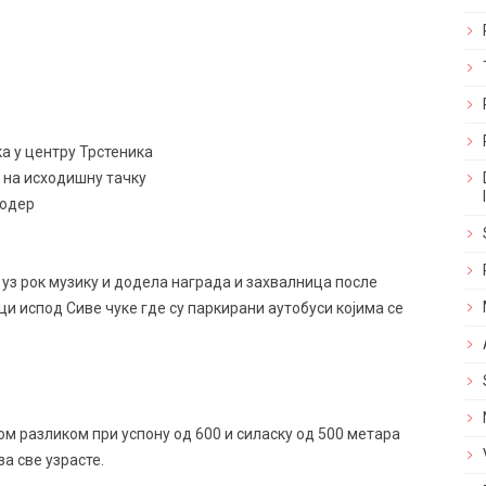
ка у центру Трстеника
к нa исходишну тачку
бодер
 уз рок музику и додела награда и захвалница после
и испод Сиве чуке где су паркирани аутобуси којима се
ком разликом при успону од 600 и силаску од 500 метара
за све узрасте.