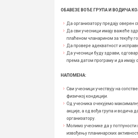
ОБАВЕЗЕ ВОЂЕ ГРУПА И ВОДИЧА КО
Да организатору предају оверен 
Да сви учесници имају важеће зд
плаћеном чланарином за текућу го
Да провере адекватност и исправн
Да учесници буду здрави, одговар
према датом програму и да имају о
НАПОМЕНА:
Сви учесници учествују на сопстве
физичкој кондицији.
Од учесника очекујемо максималн
акције, а од вођа група и водича д
организатору.
Молимо учеснике да у потпуности 
извођењу планинарских активност