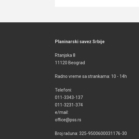
Planinarski savez Srbije
Rtanjska 8
11120 Beograd
Radno vreme sa strankama: 10 - 14h
Telefoni:
011-3343-137
011-3231-374
e/mail:
office@pss.rs
Broj računa: 325-9500600031176-30