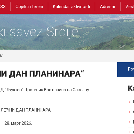
PSS
Objekti i tereni
Kalendar aktivnosti
Adresar
Vest
i savez Srbije
А“
Pov
НИ ДАН ПЛАНИНАРА“
K
СД “Љуктен” Трстеник Вас позива на Савезну
РОЛЕЋНИ ДАН ПЛАНИНАРА
28. март 2026.