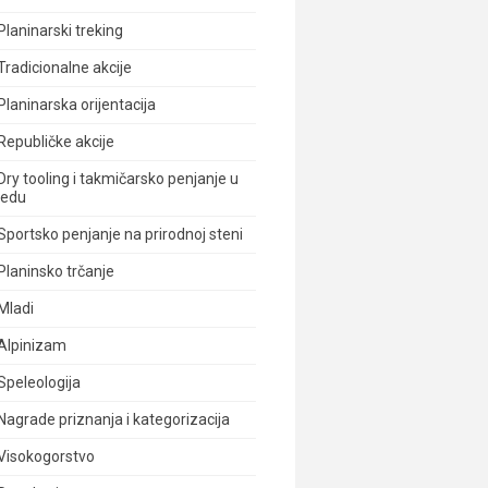
Planinarski treking
Tradicionalne akcije
Planinarska orijentacija
Republičke akcije
Dry tooling i takmičarsko penjanje u
ledu
Sportsko penjanje na prirodnoj steni
Planinsko trčanje
Mladi
Alpinizam
Speleologija
Nagrade priznanja i kategorizacija
Visokogorstvo