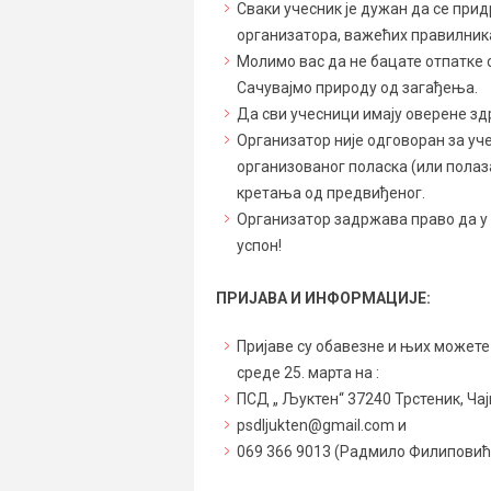
Сваки учесник је дужан да се при
организатора, важећих правилник
Молимо вас да не бацате отпатке о
Сачувајмо природу од загађења.
Да сви учесници имају оверене зд
Организатор није одговоран за уче
организованог поласка (или полаза
кретања од предвиђеног.
Организатор задржава право да у 
успон!
ПРИЈАВА И ИНФОРМАЦИЈЕ:
Пријаве су обавезне и њих можете
среде 25. марта на :
ПСД „ Љуктен“ 37240 Трстеник, Чај
psdljukten@gmail.com и
069 366 9013 (Радмило Филиповић