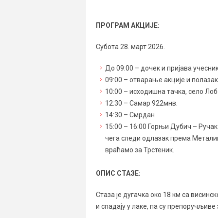
ПРОГРАМ АКЦИЈЕ:
Субота 28. март 2026.
До 09:00 – дочек и пријава учесни
09:00 – отварање акције и полаза
10:00 – исходишна тачка, село Ло
12:30 – Самар 922мнв.
14:30 – Смрдан
15:00 – 16:00 Горњи Дубич – Ручак
чега следи одлазак према Металиц
враћамо за Трстеник.
ОПИС СТАЗЕ:
Стаза је дугачка око 18 км са висинс
и спадају у лаке, па су препоручљиве 