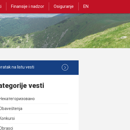
i
Finansije i nadzor
Osiguranje
EN
ratak na listu vesti
ategorije vesti
Некатегоризовано
Obaveštenja
Konkursi
Obrasci