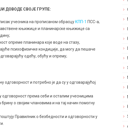
ЈИ ДОВОДЕ СВОЈЕ ГРУПЕ:
списак учесника на прописаном обрасцу
КПП-1
ПСС-a;
равствене књижице и планинарске књижице са
дину;
ост опреме планинара које воде на стазу,
ајуће психофизичке кондиције, да могу да пешаче
дговарајућу одећу, обућу и опрему;
ну одговорност и потребно је да су у одговарајућој
у одговорност према себи и осталим учесницима
а брину о својим члановима и на тај начин помогну
поштују Правилник о безбедности и одговорности у
и.