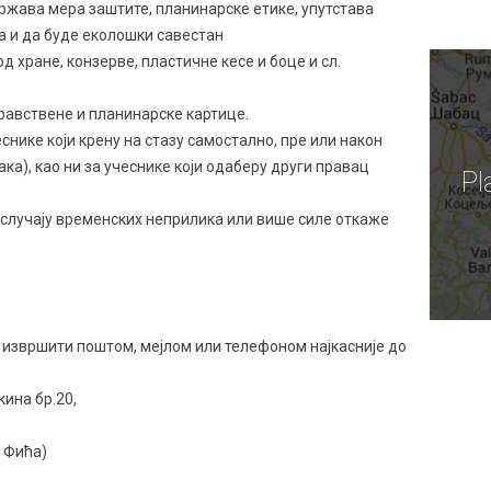
држава мера заштите, планинарске етике, упутстава
а и да буде еколошки савестан
д хране, конзерве, пластичне кесе и боце и сл.
равствене и планинарске картице.
снике који крену на стазу самостално, пре или након
ка), као ни за учеснике који одаберу други правац
Pl
случају временских неприлика или више силе откаже
 извршити поштом, мејлом или телефоном најкасније до
кина бр.20,
 Фића)