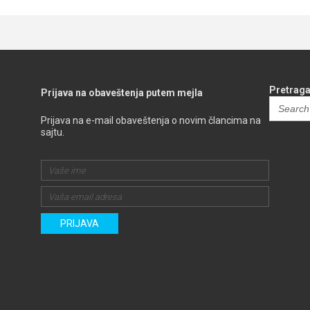
Pretraga
Prijava na obaveštenja putem mejla
Search
for:
Prijava na e-mail obaveštenja o novim člancima na
sajtu.