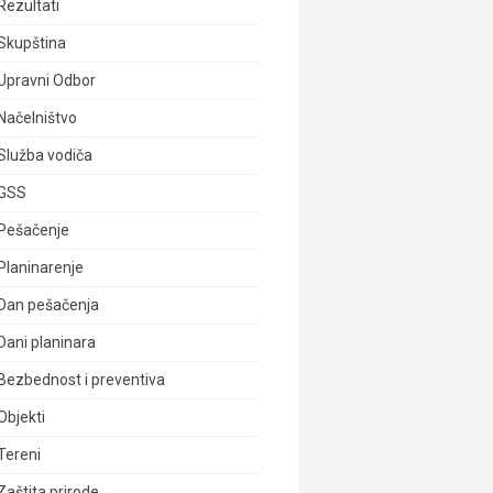
Rezultati
Skupština
Upravni Odbor
Načelništvo
Služba vodiča
GSS
Pešačenje
Planinarenje
Dan pešačenja
Dani planinara
Bezbednost i preventiva
Objekti
Tereni
Zaštita prirode