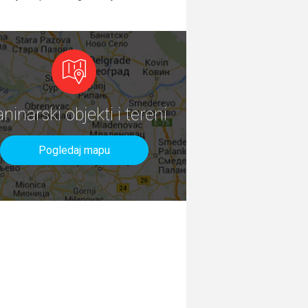
aninarski objekti i tereni
Pogledaj mapu