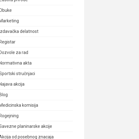
Obuke
Marketing
Izdavačka delatnost
Registar
Dozvole za rad
Normativna akta
Sportski stručnjaci
Najava akcija
Blog
Medicinska komisija
Rogejning
Savezne planinarske akcije
Akcija od posebnog znacaja