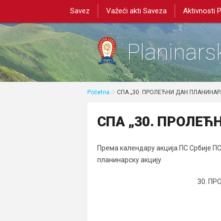
Savez
Važeći akti Saveza
Aktivnosti 
Planinarsk
Početna
//
СПА „30. ПРОЛЕЋНИ ДАН ПЛАНИНАР
СПА „30. ПРОЛЕЋ
Према календару акција ПС Србије П
планинарску акцију
30. П