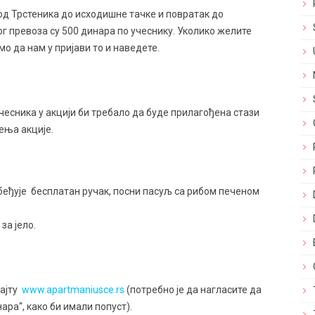
од Трстеника до исходишне тачке и повратaк до
г превоза су 500 динара по учеснику. Уколико желите
мо да нам у пријави то и наведете.
чесника у акцији би требало да буде прилагођена стази
ења акције.
беђује бесплатан ручак, посни пасуљ са рибом печеном
за јело.
сајту
www.apartmaniusce.rs
(потребно је да нагласите да
ара“, како би имали попуст).