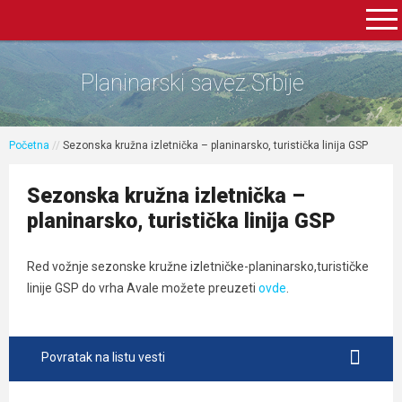
Planinarski savez Srbije
Početna
//
Sezonska kružna izletnička – planinarsko, turistička linija GSP
Sezonska kružna izletnička –
planinarsko, turistička linija GSP
Red vožnje sezonske kružne izletničke-planinarsko,turističke
linije GSP do vrha Avale možete preuzeti
ovde
.
Povratak na listu vesti