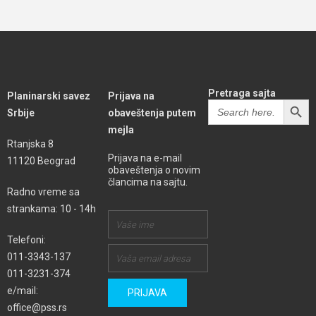
Pretraga sajta
Planinarski savez
Prijava na
SEARCH BUTT
Search
Srbije
obaveštenja putem
for:
mejla
Rtanjska 8
Prijava na e-mail
11120 Beograd
obaveštenja o novim
člancima na sajtu.
Radno vreme sa
strankama: 10 - 14h
Telefoni:
011-3343-137
011-3231-374
e/mail:
office@pss.rs