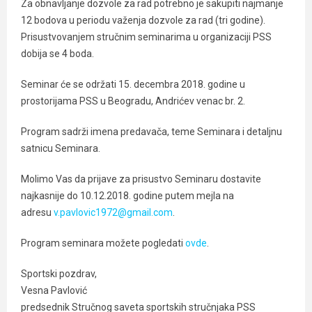
Za obnavljanje dozvole za rad potrebno je sakupiti najmanje
12 bodova u periodu važenja dozvole za rad (tri godine).
Prisustvovanjem stručnim seminarima u organizaciji PSS
dobija se 4 boda.
Seminar će se održati 15. decembra 2018. godine u
prostorijama PSS u Beogradu, Andrićev venac br. 2.
Program sadrži imena predavača, teme Seminara i detaljnu
satnicu Seminara.
Molimo Vas da prijave za prisustvo Seminaru dostavite
najkasnije do 10.12.2018. godine putem mejla na
adresu
v.pavlovic1972@gmail.com
.
Program seminara možete pogledati
ovde
.
Sportski pozdrav,
Vesna Pavlović
predsednik Stručnog saveta sportskih stručnjaka PSS