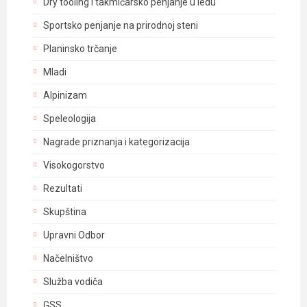
Dry tooling i takmičarsko penjanje u ledu
Sportsko penjanje na prirodnoj steni
Planinsko trčanje
Mladi
Alpinizam
Speleologija
Nagrade priznanja i kategorizacija
Visokogorstvo
Rezultati
Skupština
Upravni Odbor
Načelništvo
Služba vodiča
GSS