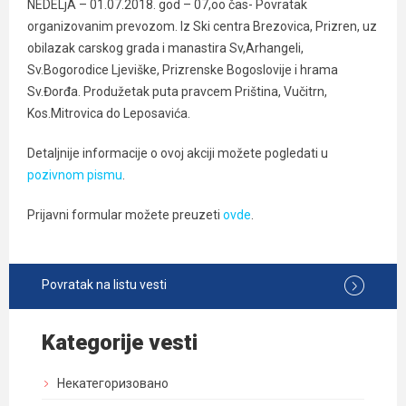
NEDELjA – 01.07.2018. god – 07,oo čas- Povratak
organizovanim prevozom. Iz Ski centra Brezovica, Prizren, uz
obilazak carskog grada i manastira Sv,Arhangeli,
Sv.Bogorodice Ljeviške, Prizrenske Bogoslovije i hrama
Sv.Đorđa. Produžetak puta pravcem Priština, Vučitrn,
Kos.Mitrovica do Leposavića.
Detaljnije informacije o ovoj akciji možete pogledati u
pozivnom pismu
.
Prijavni formular možete preuzeti
ovde
.
Povratak na listu vesti
Kategorije vesti
Некатегоризовано