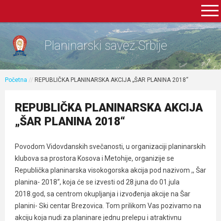
Planinarski savez Srbije
Početna
//
REPUBLIČKA PLANINARSKA AKCIJA „ŠAR PLANINA 2018“
REPUBLIČKA PLANINARSKA AKCIJA
„ŠAR PLANINA 2018“
Povodom Vidovdanskih svečanosti, u organizaciji planinarskih
klubova sa prostora Kosova i Metohije, organizije se
Republička planinarska visokogorska akcija pod nazivom ,, Šar
planina- 2018“, koja će se izvesti od 28.juna do 01.jula
2018.god, sa centrom okupljanja i izvođenja akcije na Šar
planini- Ski centar Brezovica. Tom prilikom Vas pozivamo na
akciju koja nudi za planinare jednu prelepu i atraktivnu