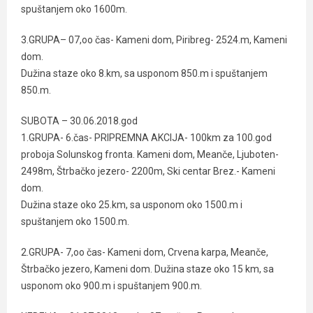
spuštanjem oko 1600m.
3.GRUPA– 07,oo čas- Kameni dom, Piribreg- 2524.m, Kameni
dom.
Dužina staze oko 8.km, sa usponom 850.m i spuštanjem
850.m.
SUBOTA – 30.06.2018.god
1.GRUPA- 6.čas- PRIPREMNA AKCIJA- 100km za 100.god
proboja Solunskog fronta. Kameni dom, Meanče, Ljuboten-
2498m, Štrbačko jezero- 2200m, Ski centar Brez.- Kameni
dom.
Dužina staze oko 25.km, sa usponom oko 1500.m i
spuštanjem oko 1500.m.
2.GRUPA- 7,oo čas- Kameni dom, Crvena karpa, Meanče,
Štrbačko jezero, Kameni dom. Dužina staze oko 15 km, sa
usponom oko 900.m i spuštanjem 900.m.