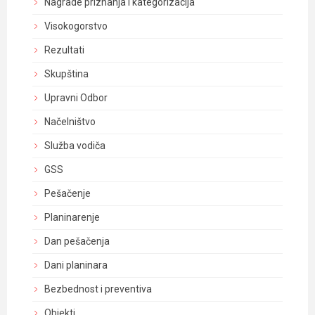
Nagrade priznanja i kategorizacija
Visokogorstvo
Rezultati
Skupština
Upravni Odbor
Načelništvo
Služba vodiča
GSS
Pešačenje
Planinarenje
Dan pešačenja
Dani planinara
Bezbednost i preventiva
Objekti