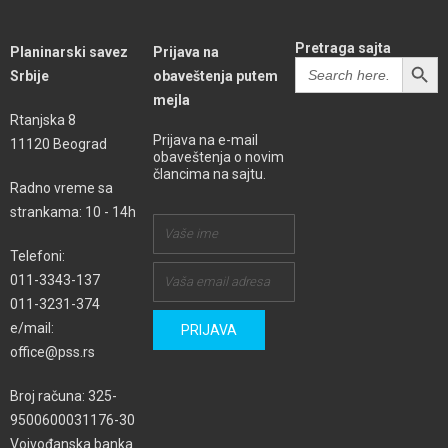
Pretraga sajta
Planinarski savez
Prijava na
SEARCH BUTT
Search
Srbije
obaveštenja putem
for:
mejla
Rtanjska 8
Prijava na e-mail
11120 Beograd
obaveštenja o novim
člancima na sajtu.
Radno vreme sa
strankama: 10 - 14h
Telefoni:
011-3343-137
011-3231-374
e/mail:
office@pss.rs
Broj računa: 325-
9500600031176-30
Vojvođanska banka