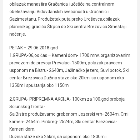
obilazak manastira Gračanica i učešće na centralnom
obeležavanju Vidovdanskih svečanosti u Gračanici i
Gazimestanu. Produžetak puta preko Uroševca,obilazak
planinskog gradića Štrpca do Ski centra Brezovica.Smeštaj i
noćenje.
PETAK – 29.06.2018.god
1.GRUPA-06,oo čas – Kameni dom- 1700.mnv, organizovanim
prevozom do prevoja Prevalac- 1500m, polazak pravcem
usponom na Bistru- 2640m, Jažinačko jezero, Suvi potok, Ski
centar Brezovica.Dužina staze oko 20km, sa usponom oko
1350m i spuštanja oko 1150m
2.GRUPA- PRIPREMNA AKCIJA- 100km za 100.god proboja
Solunskog fronta-
Sa Bistre produžavamo grebenom Jezerski vrh- 2604m, Crni
kamen- 2454m, Piribreg- 2524m, Ski centar Brezovica-
Kameni dom.
Dužina staze oko 25km, sa usponom oko 1800m i