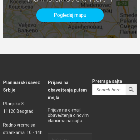
Pogledaj mapu
Pretraga sajta
Planinarski savez
Prijava na
SEARCH BUTT
Search
Srbije
obaveštenja putem
for:
mejla
Rtanjska 8
Prijava na e-mail
11120 Beograd
obaveštenja o novim
člancima na sajtu.
Radno vreme sa
strankama: 10 - 14h