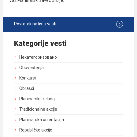
Vaš Planinarski savez Srbije.
Povratak na listu vesti
Kategorije vesti
Некатегоризовано
Obaveštenja
Konkursi
Obrasci
Planinarski treking
Tradicionalne akcije
Planinarska orijentacija
Republičke akcije