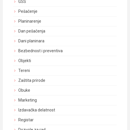
GSS
Pešačenje
Planinarenje
Dan pešačenja
Dani planinara
Bezbednost i preventiva
Objekti
Tereni
Zaštita prirode
Obuke
Marketing
Izdavačka delatnost
Registar
Dozvole za rad