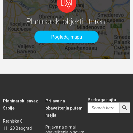
Planinarski objekti i tereni
Pogledaj mapu
Pretraga sajta
Planinarski savez
Prijava na
SEARCH BUTT
Search
Srbije
obaveštenja putem
for:
mejla
Rtanjska 8
Prijava na e-mail
11120 Beograd
obaveštenja o novim