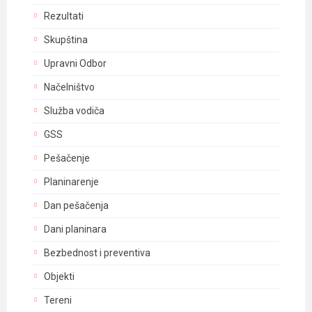
Rezultati
Skupština
Upravni Odbor
Načelništvo
Služba vodiča
GSS
Pešačenje
Planinarenje
Dan pešačenja
Dani planinara
Bezbednost i preventiva
Objekti
Tereni