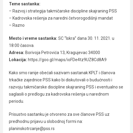
Teme sastanka:
– Razvoj i strategija takmičarske discipline skajraning PSS
– Kadrovska rešenja za naredni četvorogodišnji mandat
– Razno
Mesto i vreme sastanka:
SC “Iskra” dana 30. 11. 2021. u
18:00 časova.
Adresa:
Borivoja Petrovića 13, Kragujevac 34000
Lokacija:
https://goo.gl/maps/ioFDe4tz9UZ8Cd8A9
Kako smo ranije obećali sazivam sastanak KPLT i članova
trkačke zajednice PSS kako bi diskutovali o budućnosti i
razvoju takmičarske discipline skajraning PSS i eventualno se
saglasili o predlogu za kadrovska rešenja u narednom
periodu.
Prisustvo sastanku je otvoreno za sve članove PSS uz
predhodnu prijavu u slobodnoj formi na:
planinskotrcanje@pss.rs