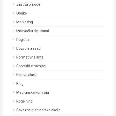
Zaštita prirode
Obuke
Marketing
Izdavačka delatnost
Registar
Dozvole za rad
Normativna akta
Sportski stručnjaci
Najava akcija
Blog
Medicinska komisija
Rogejning
Savezne planinarske akcije