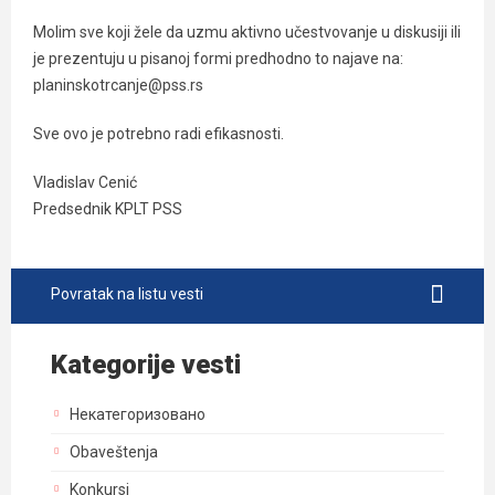
Molim sve koji žele da uzmu aktivno učestvovanje u diskusiji ili
je prezentuju u pisanoj formi predhodno to najave na:
planinskotrcanje@pss.rs
Sve ovo je potrebno radi efikasnosti.
Vladislav Cenić
Predsednik KPLT PSS
Povratak na listu vesti
Kategorije vesti
Некатегоризовано
Obaveštenja
Konkursi