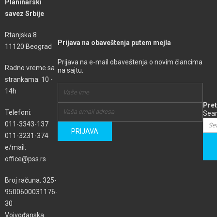
Planinarski
savez Srbije
Rtanjska 8
Prijava na obaveštenja putem mejla
11120 Beograd
Prijava na e-mail obaveštenja o novim člancima
Radno vreme sa
na sajtu.
strankama: 10 -
14h
Pret
Telefoni:
Sear
011-3343-137
011-3231-374
e/mail:
office@pss.rs
Broj računa: 325-
9500600031176-
30
Vojvođanska