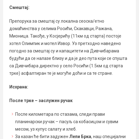
Смештај:
Препорука за смештај су локална сеоска/етно
домаћинства у селима Росићи, Скакавци, Ражана,
Мионица. Такође, у Косјерићу (11км од старта) постоје
хотел Олимпик и мотел Извор. Уз претходно наведено
погодно за смештај су и капацитети на Дивчибарама
будући да се налазе близу и да је део пута који се спушта
са Дивчибара директно у село Росићи (1.5км од старта
трке) асфалтиран те је могуће доћи и са те стране.
Исхрана:
После трке – заслужен ручак
После километара по стазама, следи прави
планинарски ручак –
пасуљ са кобасицом и сувим
месом, уз купус салату и хлеб.
За казан ће бити задужен
Лепи Брка
, наш специјални