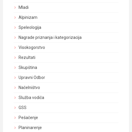
Mladi
Alpinizam
Speleologija
Nagrade priznanja i kategorizacija
Visokogorstvo
Rezultati
Skupština
Upravni Odbor
Načelništvo
Služba vodiča
GSS
Pešačenje
Planinarenje