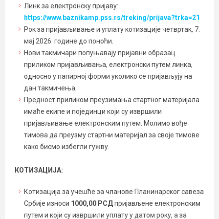
Линк за електронску пријаву:
https://www.baznikamp.pss.rs/treking/prijava?trka=21
Рок за пријављивање и уплату котизације четвртак, 7.
мај 2026. године до поноћи.
Нови такмичари попуњавају пријавни образац
приликом пријављивања, електронски путем линка,
односно у папирној форми уколико се пријављују на
дан такмичења.
Предност приликом преузимања стартног материјала
имаће екипе и појединци који су извршили
пријављивање електронским путем. Молимо вође
тимова да преузму стартни материјал за своје тимове
како бисмо избегли гужву.
КОТИЗАЦИЈА:
Котизација за учешће за чланове Планинарског савеза
Србије износи
1000,00 РСД
пријављене електронским
путем и који су извршили уплату у датом року, а за