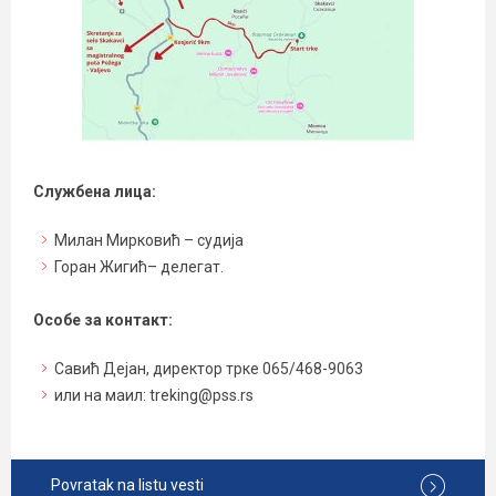
Службена лица:
Милан Мирковић – судија
Горан Жигић– делегат.
Особе за контакт:
Савић Дејан, директор трке 065/468-9063
или на маил: treking@pss.rs
Povratak na listu vesti