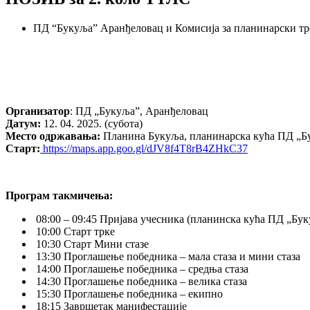
ПД “Букуља” Аранђеловац и Комисија за планинарски тр
Организатор
: ПД „Букуља”, Аранђеловац
Датум:
12. 04. 2025. (субота)
Место одржавања:
Планина Букуља, планинарска кућа ПД „Б
Старт:
https://maps.app.goo.gl/dJV8f4T8rB4ZHkC37
Програм такмичења:
08:00 – 09:45 Пријава учесника (планинска кућа ПД „Бу
10:00 Старт трке
10:30 Старт Мини стазе
13:30 Проглашење победника – мала стаза и мини стаза
14:00 Проглашење победника – средња стаза
14:30 Проглашење победника – велика стаза
15:30 Проглашење победника – екипно
18:15 Завршетак манифестације