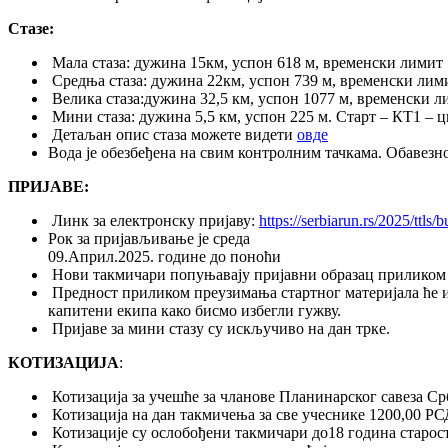
Стазе:
Мала стаза: дужина 15км, успон 618 м, временски лимит 
Средња стаза: дужина 22км, успон 739 м, временски лими
Велика стаза:дужина 32,5 км, успон 1077 м, временски л
Мини стаза: дужина 5,5 км, успон 225 м. Старт – КТ1 – 
Детаљан опис стаза можете видети
овде
Вода је обезбеђена на свим контролним тачкама. Обавезно
ПРИЈАВЕ:
Линк за електронску пријаву:
https://serbiarun.rs/2025/ttls/b
Рок за пријављивање је среда
09.Април.2025. године до поноћи
Нови такмичари попуњавају пријавни образац приликом п
Предност приликом преузимања стартног материјала ће 
капитени екипа како бисмо избегли гужву.
Пријаве за мини стазу су искључиво на дан трке.
КОТИЗАЦИЈА
:
Котизација за учешће за чланове Планинарског савеза Срб
Котизација на дан такмичења за све учеснике 1200,00 РС
Котизације су ослобођени такмичари до18 година старост