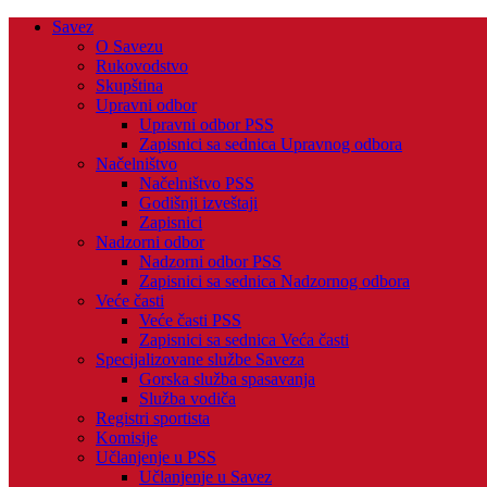
Savez
O Savezu
Rukovodstvo
Skupština
Upravni odbor
Upravni odbor PSS
Zapisnici sa sednica Upravnog odbora
Načelništvo
Načelništvo PSS
Godišnji izveštaji
Zapisnici
Nadzorni odbor
Nadzorni odbor PSS
Zapisnici sa sednica Nadzornog odbora
Veće časti
Veće časti PSS
Zapisnici sa sednica Veća časti
Specijalizovane službe Saveza
Gorska služba spasavanja
Služba vodiča
Registri sportista
Komisije
Učlanjenje u PSS
Učlanjenje u Savez