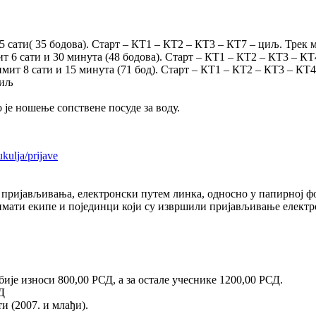
5 сати( 35 бодова). Старт – КТ1 – КТ2 – КТ3 – КТ7 – циљ. Трек 
т 6 сати и 30 минута (48 бодова). Старт – КТ1 – КТ2 – КТ3 – К
имит 8 сати и 15 минута (71 бод). Старт – КТ1 – КТ2 – КТ3 – К
циљ
 је ношење сопствене посуде за воду.
ukulja/prijave
ријављивања, електронски путем линка, односно у папирној фо
имати екипе и појединци који су извршили пријављивање елект
ије износи 800,00 РСД, а за остале учеснике 1200,00 РСД.
Д
и (2007. и млађи).