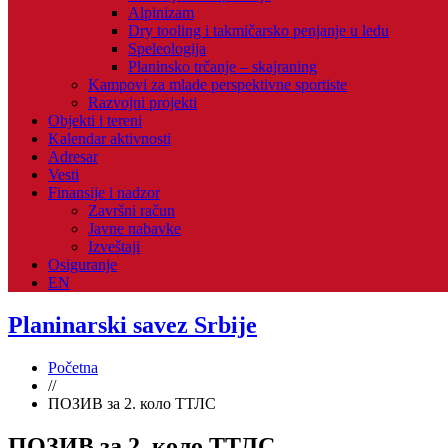
Alpinizam
Dry tooling i takmičarsko penjanje u ledu
Speleologija
Planinsko trčanje – skajraning
Kampovi za mlade perspektivne sportiste
Razvojni projekti
Objekti i tereni
Kalendar aktivnosti
Adresar
Vesti
Finansije i nadzor
Završni račun
Javne nabavke
Izveštaji
Osiguranje
EN
Planinarski savez Srbije
Početna
//
ПОЗИВ за 2. коло ТТЛС
ПОЗИВ за 2. коло ТТЛС