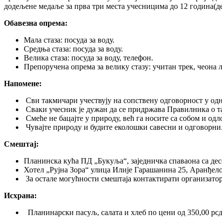
додељене медаље за прва три места учесницима до 12 година(д
Обавезна опрема:
Мала стаза: посуда за воду.
Средња стаза: посуда за воду.
Велика стаза: посуда за воду, телефон.
Препоручена опрема за велику стазу: учитан трек, чеона 
Напомене:
Сви такмичари учествују на сопствену одговорност у одн
Сваки учесник је дужан да се придржава Правилника о т
Смеће не бацајте у природу, већ га носите са собом и одло
Чувајте природу и будите еколошки савесни и одговорни
Смештај:
Планинска кућа ПД „Букуља“, заједничка спаваона са десе
Хотел „Рујна Зора“ улица Илије Гарашанина 25, Аранђело
За остале мoгућности смештаја контактирати организато
Исхрана:
Планинарски пасуљ, салата и хлеб по цени од 350,00 рсд, 