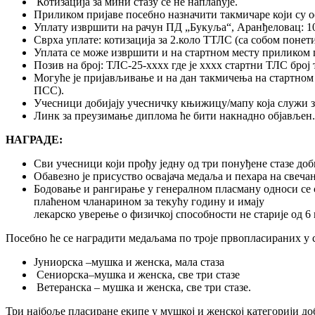
Котизација за мини стазу се не наплаћује.
Приликом пријаве посебно назначити такмичаре који су о
Уплату извршити на рачун ПД „Букуља“, Аранђеловац: 1
Сврха уплате: котизација за 2.коло ТТЛС (са собом понети
Уплата се може извршити и на стартном месту приликом п
Позив на број: ТЛС-25-xxxx где је xxxx стартни ТЛС број
Могуће је пријављивање и на дан такмичења на стартном ме
ПСС).
Учесници добијају учесничку књижицу/мапу која служи з
Линк за преузимање диплома ће бити накнадно објављен.
НАГРАДЕ:
Сви учесници који прођу једну од три понуђене стазе до
Обавезно је присуство освајача медаља и пехара на свеч
Бодовање и рангирање у генералном пласману односи се с
плаћеном чланарином за текућу годину и имају
лекарско уверење о физичкој способности не старије од 6
Посебно ће се наградити медаљама по троје првопласираних у 
Јуниорска –мушка и женска, мала стаза
Сениорска–мушка и женска, све три стазе
Ветеранска – мушка и женска, све три стазе.
Три најбоље пласиране екипе у мушкој и женској категорији до