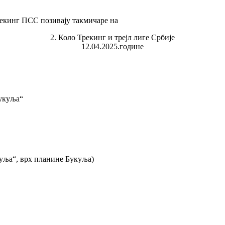
екинг ПСС позивају такмичаре на
2. Коло Трекинг и трејл лиге Србије
12.04.2025.године
укуља“
куља“, врх планине Букуља)