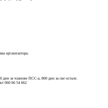
ва организатора.
 дин за чланове ПСС-а, 800 дин за све остале.
кт 060 66 54 662