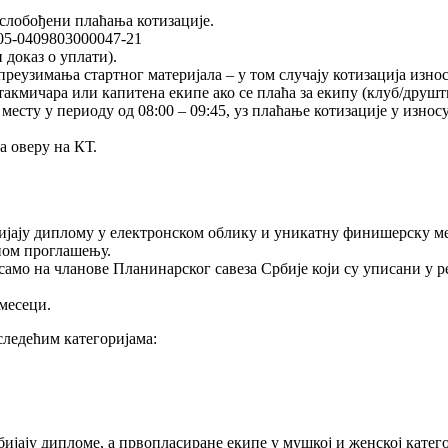
слобођени плаћања котизације.
05-0409803000047-21
 доказ о уплати).
реузимања стартног материјала – у том случају котизација износ
 такмичара или капитена екипе ако се плаћа за екипу (клуб/друшт
сту у периоду од 08:00 – 09:45, уз плаћање котизације у износу 
а оверу на КТ.
бијају диплому у електронском облику и уникатну финишерску м
аном проглашењу.
амо на чланове Планинарског савеза Србије који су уписани у ре
 месеци.
следећим категоријама:
бијају дипломе, а првопласиране екипе у мушкој и женској катег