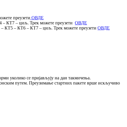
можете преузети
ОВДЕ
Т4 – КТ7 – циљ. Трек можете преузети
ОВДЕ
Т4 – КТ5 – КТ6 – КТ7 – циљ. Трек можете преузети
ОВДЕ
рми уколико се пријављују на дан такмичења.
ронским путем. Преузимање стартних пакете врше искључиво