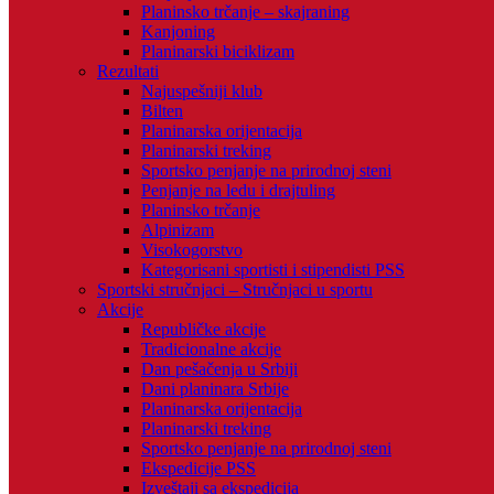
Planinsko trčanje – skajraning
Kanjoning
Planinarski biciklizam
Rezultati
Najuspešniji klub
Bilten
Planinarska orijentacija
Planinarski treking
Sportsko penjanje na prirodnoj steni
Penjanje na ledu i drajtuling
Planinsko trčanje
Alpinizam
Visokogorstvo
Kategorisani sportisti i stipendisti PSS
Sportski stručnjaci – Stručnjaci u sportu
Akcije
Republičke akcije
Tradicionalne akcije
Dan pešačenja u Srbiji
Dani planinara Srbije
Planinarska orijentacija
Planinarski treking
Sportsko penjanje na prirodnoj steni
Ekspedicije PSS
Izveštaji sa ekspedicija