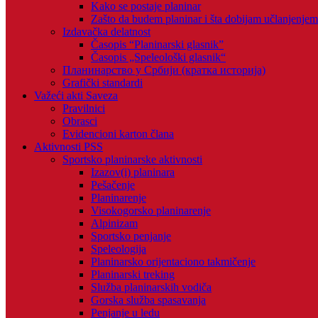
Kako se postaje planinar
Zašto da budem planinar i šta dobijam učlanjenje
Izdavačka delatnost
Časopis “Planinarski glasnik”
Časopis „Speleološki glasnik“
Планинарство у Србији (кратка историја)
Grafički standardi
Važeći akti Saveza
Pravilnici
Obrasci
Evidencioni karton člana
Aktivnosti PSS
Sportsko planinarske aktivnosti
Izazov(i) planinara
Pešačenje
Planinarenje
Visokogorsko planinarenje
Alpinizam
Sportsko penjanje
Speleologija
Planinarsko orijentaciono takmičenje
Planinarski treking
Služba planinarskih vodiča
Gorska služba spasavanja
Penjanje u ledu