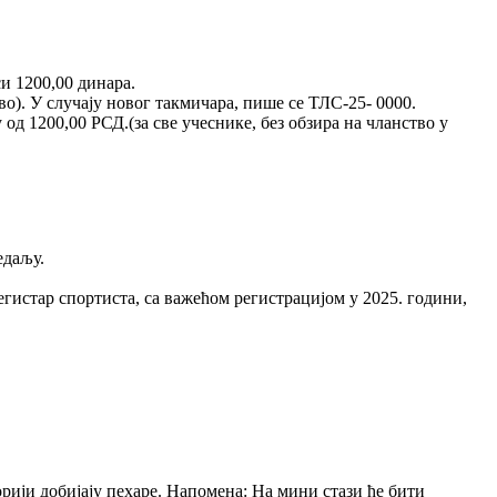
и 1200,00 динара.
во). У случају новог такмичара, пише се ТЛС-25- 0000.
од 1200,00 РСД.(за све учеснике, без обзира на чланство у
едаљу.
гистар спортиста, са важећом регистрацијом у 2025. години,
орији добијају пехаре. Напомена: На мини стази ће бити