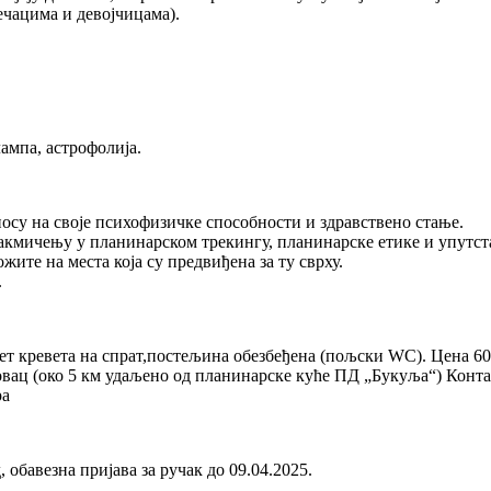
ечацима и девојчицама).
лампа, астрофолија.
осу на своје психофизичке способности и здравствено стање.
акмичењу у планинарском трекингу, планинарске етике и упутста
жите на места која су предвиђена за ту сврху.
.
т кревета на спрат,постељина обезбеђена (пољски WC). Цена 600
вац (око 5 км удаљено од планинарске куће ПД „Букуља“) Конта
ра
обавезна пријава за ручак до 09.04.2025.