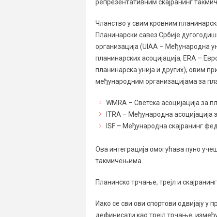
репрезентативним скајранинг такми
Чланство у свим кровним планинарск
Планинарски савез Србије дугогодиш
организација (UIAA – Међународна ун
планинарских асоцијација, ERA – Евр
планинарска унија и других), овим п
међународним организацијама за пла
WMRA – Светска асоцијација за пл
ITRA – Међународна асоцијација за 
ISF – Међународна скајранинг федер
Ова интеграција омогућава пуно уче
такмичењима.
Планинско трчање, трејл и скајранинг
Иако се сви ови спортови одвијају у
дефинисати као трејл трчање, између