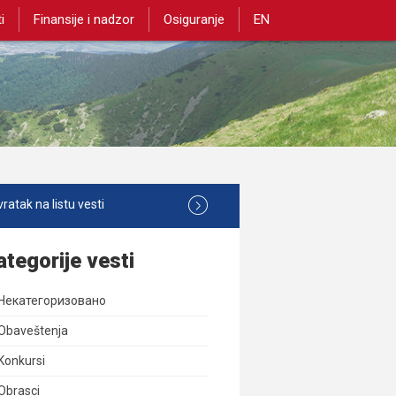
i
Finansije i nadzor
Osiguranje
EN
ratak na listu vesti
ategorije vesti
Некатегоризовано
Obaveštenja
Konkursi
Obrasci