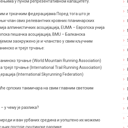
чењима у пуном репрезентативном капацитету.
им и тркачким федерацијама Поред тога што је
њи члан свих релевантних кровних планинарских
ија алпинистичких асоцијација, EUMA – Европска унија
опска пешачка асоцијација, BMU – Балканска
ријемом заокружено је и чланство у свим кључним
нинско и трејл трчање:
анинско трчање (World Mountain Running Association)
трејл трчање (International Trail Running Association)
ација (International Skyrunning Federation)
шће српских такмичара на свим главним светским
 – у чему је разлика?
 природи и ван урбаних средина и уопштено их можемо
 њих постоје суштинске разлике: