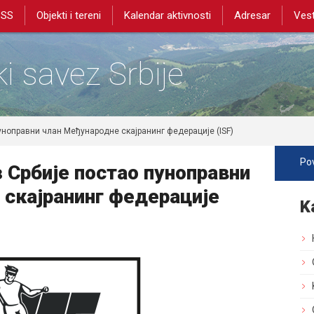
PSS
Objekti i tereni
Kalendar aktivnosti
Adresar
Vest
i savez Srbije
уноправни члан Међународне скајранинг федерације (ISF)
Pov
 Србије постао пуноправни
 скајранинг федерације
K