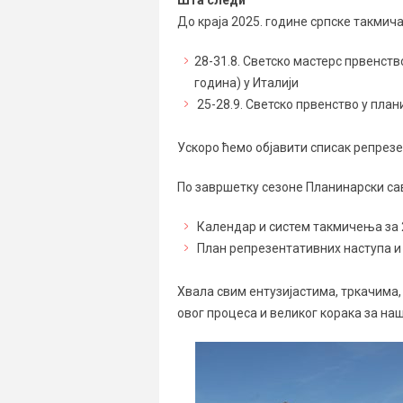
Шта следи
До краја 2025. године српске такмич
28-31.8. Светско мастерс првенств
година) у Италији
25-28.9. Светско првенство у план
Ускоро ћемо објавити списак репрез
По завршетку сезоне Планинарски сав
Календар и систем такмичења за 
План репрезентативних наступа и 
Хвала свим ентузијастима, тркачима,
овог процеса и великог корака за наш