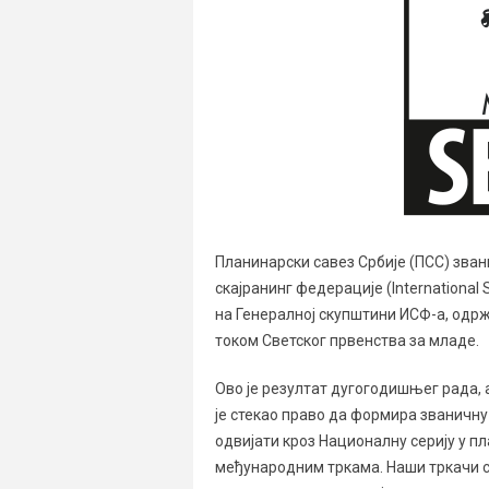
Планинарски савез Србије (ПСС) зва
скајранинг федерације (International S
на Генералној скупштини ИСФ-а, одржа
током Светског првенства за младе.
Ово је резултат дугогодишњег рада, 
је стекао право да формира званичну 
одвијати кроз Националну серију у п
међународним тркама. Наши тркачи са