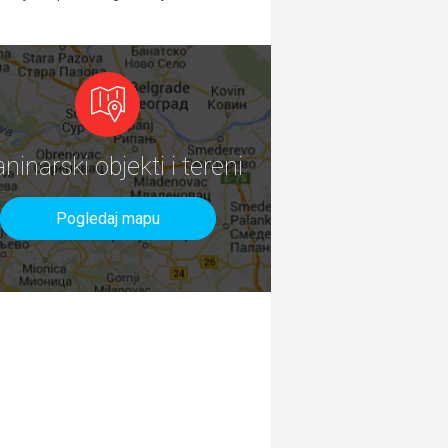
aninarski objekti i tereni
Pogledaj mapu