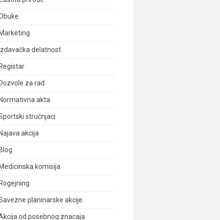
Obuke
Marketing
Izdavačka delatnost
Registar
Dozvole za rad
Normativna akta
Sportski stručnjaci
Najava akcija
Blog
Medicinska komisija
Rogejning
Savezne planinarske akcije
Akcija od posebnog znacaja