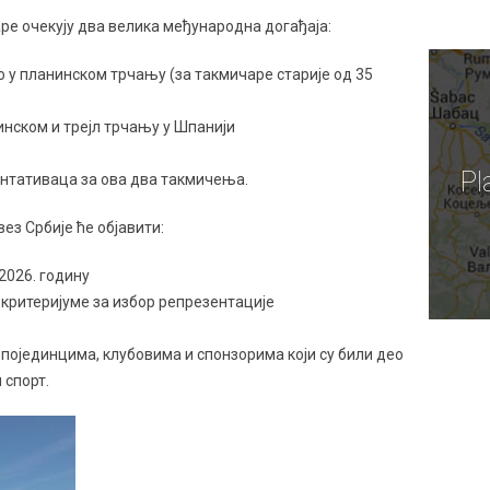
аре очекују два велика међународна догађаја:
о у планинском трчању (за такмичаре старије од 35
инском и трејл трчању у Шпанији
Pl
ентативаца за ова два такмичења.
ез Србије ће објавити:
2026. годину
критеријуме за избор репрезентације
 појединцима, клубовима и спонзорима који су били део
 спорт.