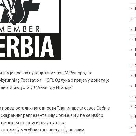
нично је постао пуноправни члан Међународне
kyrunning Federation – ISF). Одлука о пријему донета је
ној 2. августа у Л’Аквили у Италији,
а поред осталих погодности Планинарски савез Србије
скајранинг репрезентацију Србије, чији ће се избор
ланинском трчању и резултате на
да имају могућност да наступају на свим