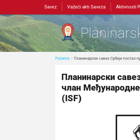
Savez
Važeći akti Saveza
Aktivnosti 
Planinarsk
Početna
//
Планинарски савез Србије постао п
Планинарски савез
члан Међународне
(ISF)