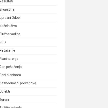
Rezultati
Skupština
Upravni Odbor
Načelništvo
Služba vodiča
GSS
Pešačenje
Planinarenje
Dan pešačenja
Dani planinara
Bezbednost i preventiva
Objekti
Tereni
Zaštita prirode