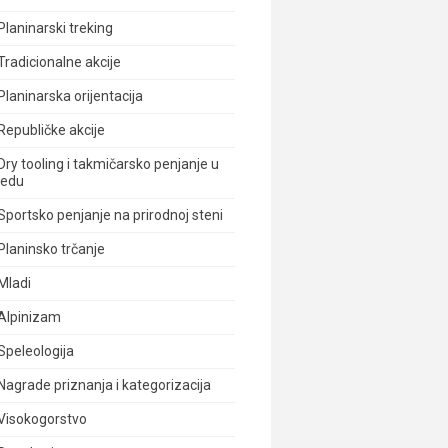
Planinarski treking
Tradicionalne akcije
Planinarska orijentacija
Republičke akcije
Dry tooling i takmičarsko penjanje u
ledu
Sportsko penjanje na prirodnoj steni
Planinsko trčanje
Mladi
Alpinizam
Speleologija
Nagrade priznanja i kategorizacija
Visokogorstvo