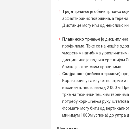
Трејл трчање
је облик трчања који
асфалтираних површина, а терени 
Дистанце могу ићи од неколико к
Планинско трчање
је дисциплина
профилима. Трке се најчешће одр
умереним нагибима у различитим 
дисциплина је под ингеренцијом С
ближа је атлетским правилима.
Скајранинг (небеско трчање)
пре
Карактеришу га изузетно стрме и 
висинама, често изнад 2.000 м. П
трке на технички тешким теренима,
потребу коришћења руку, штапова,
Формати могу бити од вертикалног
минимум 1000м успона) до ултра д