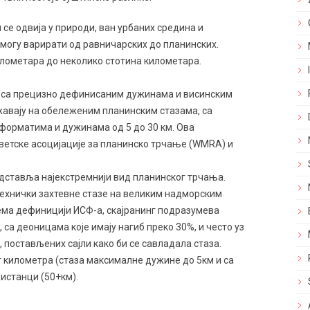
 се одвија у природи, ван урбаних средина и
могу варирати од равничарских до планинских.
илометара до неколико стотина километара.
 са прецизно дефинисаним дужинама и висинским
жавају на обележеним планинским стазама, са
форматима и дужинама од 5 до 30 км. Ова
ветске асоцијације за планинско трчање (WMRA) и
дставља најекстремнији вид планинског трчања.
технички захтевне стазе на великим надморским
рема дефиницији ИСФ-а, скајранинг подразумева
 са деоницама које имају нагиб преко 30%, и често уз
 постављених сајли како би се савладала стаза.
 километра (стаза максималне дужине до 5км и са
истанци (50+км).