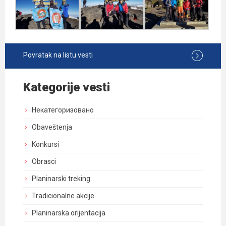
Povratak na listu vesti
Kategorije vesti
Некатегоризовано
Obaveštenja
Konkursi
Obrasci
Planinarski treking
Tradicionalne akcije
Planinarska orijentacija