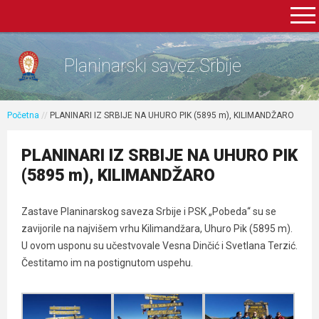
Planinarski savez Srbije
Početna
//
PLANINARI IZ SRBIJE NA UHURO PIK (5895 m), KILIMANDŽARO
PLANINARI IZ SRBIJE NA UHURO PIK
(5895 m), KILIMANDŽARO
Zastave Planinarskog saveza Srbije i PSK „Pobeda“ su se
zavijorile na najvišem vrhu Kilimandžara, Uhuro Pik (5895 m).
U ovom usponu su učestvovale Vesna Dinčić i Svetlana Terzić.
Čestitamo im na postignutom uspehu.