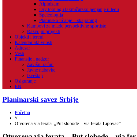
Alpinizam
Dry tooling i takmičarsko penjanje u ledu
Speleologija
Planinsko trčanje – skajraning
Kampovi za mlade perspektivne sportiste
Razvojni projekti
Objekti i tereni
Kalendar aktivnosti
Adresar
Vesti
Finansije i nadzor
Završni račun
Javne nabavke
Izveštaji
Osiguranje
EN
Planinarski savez Srbije
Početna
//
Otvorena via ferata „Put slobode – via ferata Lipovac“
Otvorena via ferata „Put slobode – via fe