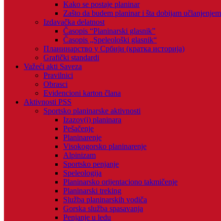
Kako se postaje planinar
Zašto da budem planinar i šta dobijam učlanjenje
Izdavačka delatnost
Časopis “Planinarski glasnik”
Časopis „Speleološki glasnik“
Планинарство у Србији (кратка историја)
Grafički standardi
Važeći akti Saveza
Pravilnici
Obrasci
Evidencioni karton člana
Aktivnosti PSS
Sportsko planinarske aktivnosti
Izazov(i) planinara
Pešačenje
Planinarenje
Visokogorsko planinarenje
Alpinizam
Sportsko penjanje
Speleologija
Planinarsko orijentaciono takmičenje
Planinarski treking
Služba planinarskih vodiča
Gorska služba spasavanja
Penjanje u ledu