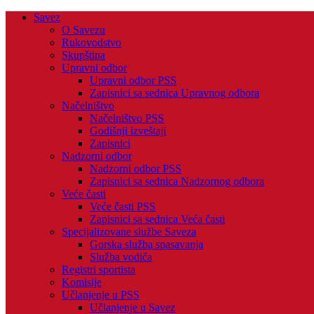
Savez
O Savezu
Rukovodstvo
Skupština
Upravni odbor
Upravni odbor PSS
Zapisnici sa sednica Upravnog odbora
Načelništvo
Načelništvo PSS
Godišnji izveštaji
Zapisnici
Nadzorni odbor
Nadzorni odbor PSS
Zapisnici sa sednica Nadzornog odbora
Veće časti
Veće časti PSS
Zapisnici sa sednica Veća časti
Specijalizovane službe Saveza
Gorska služba spasavanja
Služba vodiča
Registri sportista
Komisije
Učlanjenje u PSS
Učlanjenje u Savez