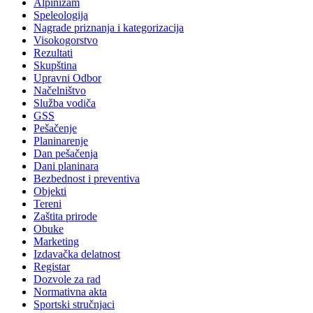
Alpinizam
Speleologija
Nagrade priznanja i kategorizacija
Visokogorstvo
Rezultati
Skupština
Upravni Odbor
Načelništvo
Služba vodiča
GSS
Pešačenje
Planinarenje
Dan pešačenja
Dani planinara
Bezbednost i preventiva
Objekti
Tereni
Zaštita prirode
Obuke
Marketing
Izdavačka delatnost
Registar
Dozvole za rad
Normativna akta
Sportski stručnjaci