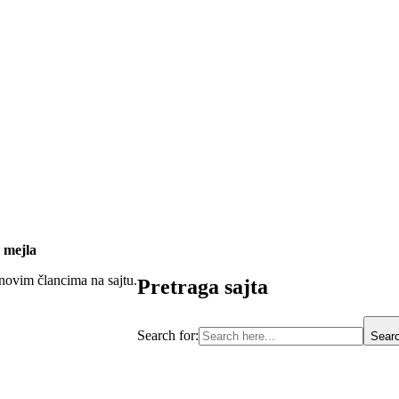
 mejla
 novim člancima na sajtu.
Pretraga sajta
Search for:
Searc