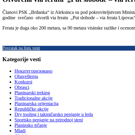
Članovi PSK „Brđanka“ iz Aleksinca su pod pokroviteljstvom Ministar
godine svečano otvorili via feratu „Put slobode – via ferata Lipovac
Ferata je duga oko 200 metara, sa 90 metara visinske razlike i ocenom
Povratak na listu vesti
Kategorije vesti
Некатегоризовано
Obaveštenja
Konkursi
Obrasci
Planinarski treking
Tradicionalne akcije
Planinarska orijentacija
Republičke akcije
Dry tooling i takmičarsko penjanje u ledu
Sportsko penjanje na prirodnoj steni
Planinsko trčanje
Mladi