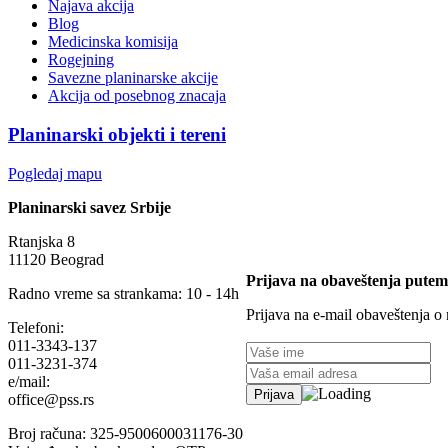
Najava akcija
Blog
Medicinska komisija
Rogejning
Savezne planinarske akcije
Akcija od posebnog znacaja
Planinarski objekti i tereni
Pogledaj mapu
Planinarski savez Srbije
Rtanjska 8
11120 Beograd
Prijava na obaveštenja putem
Radno vreme sa strankama: 10 - 14h
Prijava na e-mail obaveštenja o
Telefoni:
011-3343-137
011-3231-374
e/mail:
office@pss.rs
Broj računa: 325-9500600031176-30