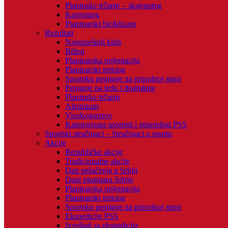
Planinsko trčanje – skajraning
Kanjoning
Planinarski biciklizam
Rezultati
Najuspešniji klub
Bilten
Planinarska orijentacija
Planinarski treking
Sportsko penjanje na prirodnoj steni
Penjanje na ledu i drajtuling
Planinsko trčanje
Alpinizam
Visokogorstvo
Kategorisani sportisti i stipendisti PSS
Sportski stručnjaci – Stručnjaci u sportu
Akcije
Republičke akcije
Tradicionalne akcije
Dan pešačenja u Srbiji
Dani planinara Srbije
Planinarska orijentacija
Planinarski treking
Sportsko penjanje na prirodnoj steni
Ekspedicije PSS
Izveštaji sa ekspedicija