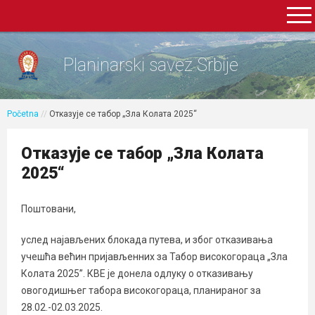
Planinarski savez Srbije
Početna
//
Отказује се табор „Зла Колата 2025“
Отказује се табор „Зла Колата
2025“
Поштовани,
услед најављених блокада путева, и због отказивања
учешћа већин пријављенних за Табор високогораца „Зла
Колата 2025”. КВЕ је донела одлуку о отказивању
овогодишњег табора високогораца, планираног зa
28.02.-02.03.2025.