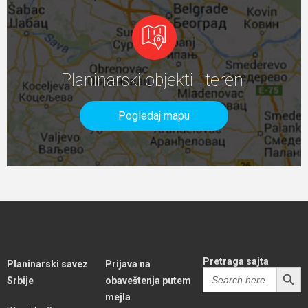
Planinarski objekti i tereni
Pogledaj mapu
Pretraga sajta
Planinarski savez
Prijava na
SEARCH BUTT
Search
Srbije
obaveštenja putem
for:
mejla