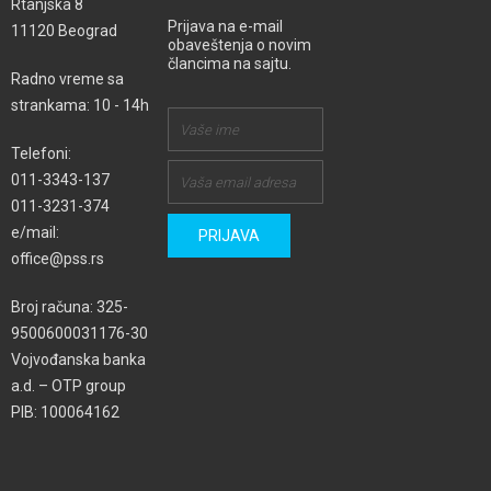
Rtanjska 8
Prijava na e-mail
11120 Beograd
obaveštenja o novim
člancima na sajtu.
Radno vreme sa
strankama: 10 - 14h
Telefoni:
011-3343-137
011-3231-374
e/mail:
office@pss.rs
Broj računa: 325-
9500600031176-30
Vojvođanska banka
a.d. – OTP group
PIB: 100064162