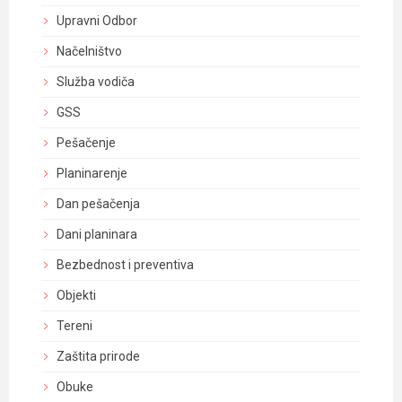
Upravni Odbor
Načelništvo
Služba vodiča
GSS
Pešačenje
Planinarenje
Dan pešačenja
Dani planinara
Bezbednost i preventiva
Objekti
Tereni
Zaštita prirode
Obuke