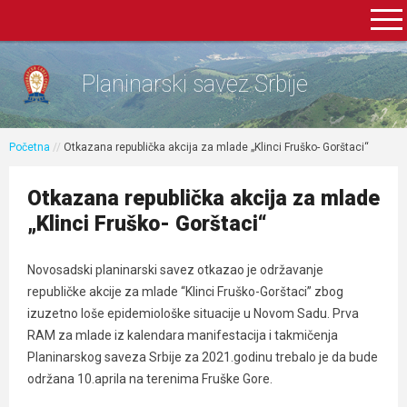
Planinarski savez Srbije
Početna
//
Otkazana republička akcija za mlade „Klinci Fruško- Gorštaci“
Otkazana republička akcija za mlade
„Klinci Fruško- Gorštaci“
Novosadski planinarski savez otkazao je održavanje
republičke akcije za mlade “Klinci Fruško-Gorštaci” zbog
izuzetno loše epidemiološke situacije u Novom Sadu. Prva
RAM za mlade iz kalendara manifestacija i takmičenja
Planinarskog saveza Srbije za 2021.godinu trebalo je da bude
održana 10.aprila na terenima Fruške Gore.