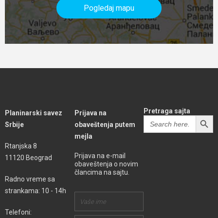
Pogledaj mapu
Pretraga sajta
Planinarski savez
Prijava na
SEARCH BUTT
Search
Srbije
obaveštenja putem
for:
mejla
Rtanjska 8
Prijava na e-mail
11120 Beograd
obaveštenja o novim
člancima na sajtu.
Radno vreme sa
strankama: 10 - 14h
Telefoni: