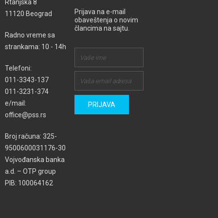
Rtanjska 8
Prijava na e-mail
11120 Beograd
obaveštenja o novim
člancima na sajtu.
Radno vreme sa
strankama: 10 - 14h
Telefoni:
011-3343-137
011-3231-374
e/mail:
office@pss.rs
Broj računa: 325-
9500600031176-30
Vojvođanska banka
a.d. – OTP group
PIB: 100064162