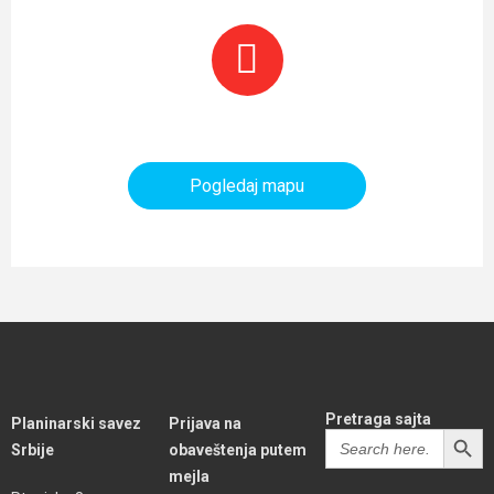
Planinarski objekti i tereni
Pogledaj mapu
Pretraga sajta
Planinarski savez
Prijava na
SEARCH BUTT
Search
Srbije
obaveštenja putem
for:
mejla