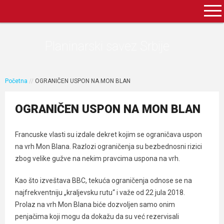
Planinarski savez Srbije
Početna
//
OGRANIČEN USPON NA MON BLAN
OGRANIČEN USPON NA MON BLAN
Francuske vlasti su izdale dekret kojim se ograničava uspon
na vrh Mon Blana. Razlozi ograničenja su bezbednosni rizici
zbog velike gužve na nekim pravcima uspona na vrh.
Kao što izveštava BBC, tekuća ograničenja odnose se na
najfrekventniju „kraljevsku rutu“ i važe od 22 jula 2018.
Prolaz na vrh Mon Blana biće dozvoljen samo onim
penjačima koji mogu da dokažu da su već rezervisali