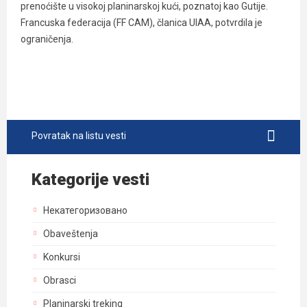
prenoćište u visokoj planinarskoj kući, poznatoj kao Gutije.
Francuska federacija (FF CAM), članica UIAA, potvrdila je
ograničenja.
Povratak na listu vesti
Kategorije vesti
Некатегоризовано
Obaveštenja
Konkursi
Obrasci
Planinarski treking