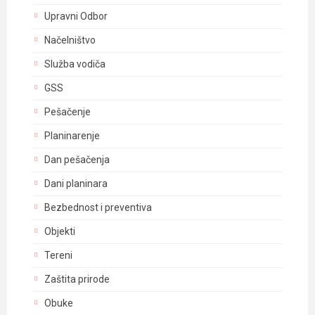
Upravni Odbor
Načelništvo
Služba vodiča
GSS
Pešačenje
Planinarenje
Dan pešačenja
Dani planinara
Bezbednost i preventiva
Objekti
Tereni
Zaštita prirode
Obuke