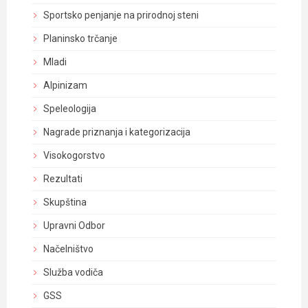
Sportsko penjanje na prirodnoj steni
Planinsko trčanje
Mladi
Alpinizam
Speleologija
Nagrade priznanja i kategorizacija
Visokogorstvo
Rezultati
Skupština
Upravni Odbor
Načelništvo
Služba vodiča
GSS