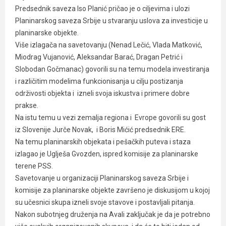
Predsednik saveza Iso Planić pričao je o ciljevima i ulozi
Planinarskog saveza Srbije u stvaranju uslova za investicije u
planinarske objekte.
Više izlagača na savetovanju (Nenad Lečić, Vlada Matković,
Miodrag Vujanović, Aleksandar Barać, Dragan Petrić i
Slobodan Gočmanac) govorili su na temu modela investiranja
i različitim modelima funkcionisanja u cilju postizanja
održivosti objekta i izneli svoja iskustva i primere dobre
prakse.
Na istu temu u vezi zemalja regiona i Evrope govorili su gost
iz Slovenije Jurče Novak, i Boris Mićić predsednik ERE.
Na temu planinarskih objekata i pešačkih puteva i staza
izlagao je Uglješa Gvozden, ispred komisije za planinarske
terene PSS.
Savetovanje u organizaciji Planinarskog saveza Srbije i
komisije za planinarske objekte završeno je diskusijom u kojoj
su učesnici skupa izneli svoje stavove i postavljali pitanja.
Nakon subotnjeg druženja na Avali zaključak je da je potrebno