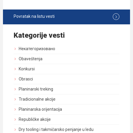
Povratak na listu vesti
Kategorije vesti
Некатегоризовано
Obaveštenja
Konkursi
Obrasci
Planinarski treking
Tradicionalne akcije
Planinarska orijentacija
Republičke akcije
Dry tooling i takmičarsko penjanje u ledu