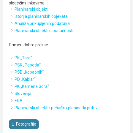
sledećim linkovima:
Planinarski objekti
Istorija planinarskih objekata
Analiza prikupljenih podataka
Planinarski objekti u budućnosti
Primeri dobre prakse:
PK „Tara“
PSK „Pobeda“
PSD „Kopaonik“
PD „Kablar“
PK „Kamena Gora“
Slovenija
ERA
Planinarski objekti i pešački i planinarki putevi
Fotografije