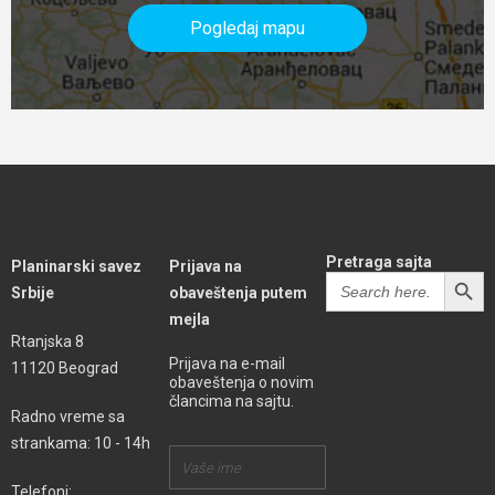
Pogledaj mapu
Pretraga sajta
Planinarski savez
Prijava na
SEARCH BUTT
Search
Srbije
obaveštenja putem
for:
mejla
Rtanjska 8
Prijava na e-mail
11120 Beograd
obaveštenja o novim
člancima na sajtu.
Radno vreme sa
strankama: 10 - 14h
Telefoni: