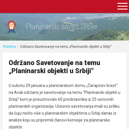
Planinarski savez Srbije
Početna
//
Održano Savetovanje na temu „Planinarski objekti u Srbiji“
Održano Savetovanje na temu
„Planinarski objekti u Srbiji“
U subotu 29.januara u planinarskom domu „Čarapićev brest“
na Avali održano je savetovanje na temu “Planinarski objekti u
Srbiji” kom je prisustvovalo 60 predstavnika iz 25 osnovnih
planinarskih organizacija. Učesnici savetovanja imali su priliku
da čuju nešto više o planinarskim objektima u Srbiji danas iz
analize koju su pripremili članovi komisije za planinarske
objekte.