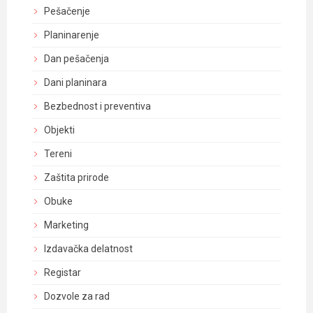
Pešačenje
Planinarenje
Dan pešačenja
Dani planinara
Bezbednost i preventiva
Objekti
Tereni
Zaštita prirode
Obuke
Marketing
Izdavačka delatnost
Registar
Dozvole za rad