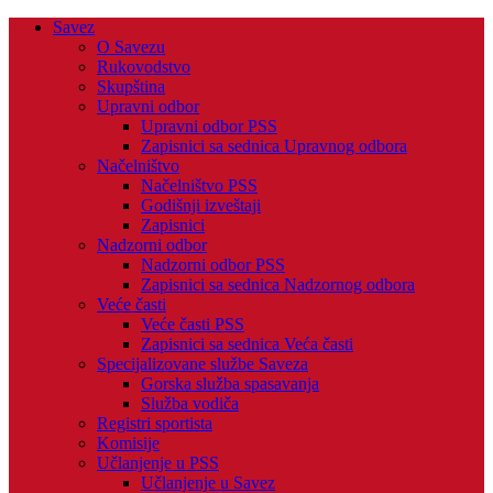
Savez
O Savezu
Rukovodstvo
Skupština
Upravni odbor
Upravni odbor PSS
Zapisnici sa sednica Upravnog odbora
Načelništvo
Načelništvo PSS
Godišnji izveštaji
Zapisnici
Nadzorni odbor
Nadzorni odbor PSS
Zapisnici sa sednica Nadzornog odbora
Veće časti
Veće časti PSS
Zapisnici sa sednica Veća časti
Specijalizovane službe Saveza
Gorska služba spasavanja
Služba vodiča
Registri sportista
Komisije
Učlanjenje u PSS
Učlanjenje u Savez