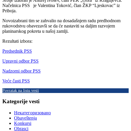
Srbije izabran je Andrej Ivošev, član PEK „Gora“ iz Kragujevca.
Načelnica PSS je Valentina Toković, član ŽKP “Ljeskovac” iz
Priboja.
Novoizabrani tim se zahvalio na dosadašnjem radu predhodnom
rukovodstvu obavezavši se da će nastaviti sa daljim razvojem
planinarskog pokreta u našoj zamlji.
Rezultati izbora:
Predsednik PSS
Upravni odbor PSS
Nadzorni odbor PSS
Veće časti PSS
Povratak na listu vesti
Kategorije vesti
Некатегоризовано
Obaveštenja
Konkursi
Obrasci