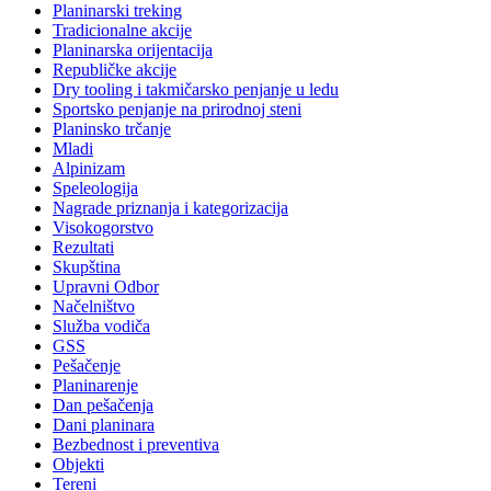
Planinarski treking
Tradicionalne akcije
Planinarska orijentacija
Republičke akcije
Dry tooling i takmičarsko penjanje u ledu
Sportsko penjanje na prirodnoj steni
Planinsko trčanje
Mladi
Alpinizam
Speleologija
Nagrade priznanja i kategorizacija
Visokogorstvo
Rezultati
Skupština
Upravni Odbor
Načelništvo
Služba vodiča
GSS
Pešačenje
Planinarenje
Dan pešačenja
Dani planinara
Bezbednost i preventiva
Objekti
Tereni