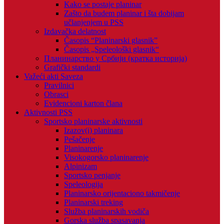
Kako se postaje planinar
Zašto da budem planinar i šta dobijam
učlanjenjem u PSS
Izdavačka delatnost
Časopis “Planinarski glasnik”
Časopis „Speleološki glasnik“
Планинарство у Србији (кратка историја)
Grafički standardi
Važeći akti Saveza
Pravilnici
Obrasci
Evidencioni karton člana
Aktivnosti PSS
Sportsko planinarske aktivnosti
Izazov(i) planinara
Pešačenje
Planinarenje
Visokogorsko planinarenje
Alpinizam
Sportsko penjanje
Speleologija
Planinarsko orijentaciono takmičenje
Planinarski treking
Služba planinarskih vodiča
Gorska služba spasavanja