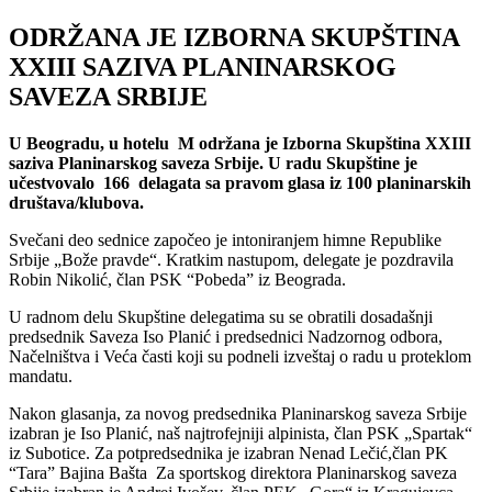
ODRŽANA JE IZBORNA SKUPŠTINA
XXIII SAZIVA PLANINARSKOG
SAVEZA SRBIJE
U Beogradu, u hotelu M održana je Izborna Skupština XXIII
saziva Planinarskog saveza Srbije. U radu Skupštine je
učestvovalo ­­­­ 166 delagata sa pravom glasa iz 100 planinarskih
društava/klubova.
Svečani deo sednice započeo je intoniranjem himne Republike
Srbije „Bože pravde“. Kratkim nastupom, delegate je pozdravila
Robin Nikolić, član PSK “Pobeda” iz Beograda.
U radnom delu Skupštine delegatima su se obratili dosadašnji
predsednik Saveza Iso Planić i predsednici Nadzornog odbora,
Načelništva i Veća časti koji su podneli izveštaj o radu u proteklom
mandatu.
Nakon glasanja, za novog predsednika Planinarskog saveza Srbije
izabran je Iso Planić, naš najtrofejniji alpinista, član PSK „Spartak“
iz Subotice. Za potpredsednika je izabran Nenad Lečić,član PK
“Tara” Bajina Bašta Za sportskog direktora Planinarskog saveza