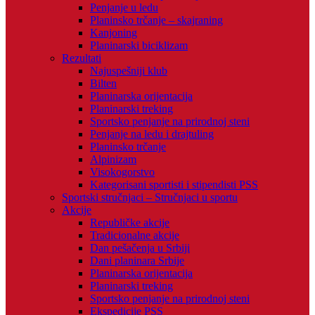
Penjanje u ledu
Planinsko trčanje – skajraning
Kanjoning
Planinarski biciklizam
Rezultati
Najuspešniji klub
Bilten
Planinarska orijentacija
Planinarski treking
Sportsko penjanje na prirodnoj steni
Penjanje na ledu i drajtuling
Planinsko trčanje
Alpinizam
Visokogorstvo
Kategorisani sportisti i stipendisti PSS
Sportski stručnjaci – Stručnjaci u sportu
Akcije
Republičke akcije
Tradicionalne akcije
Dan pešačenja u Srbiji
Dani planinara Srbije
Planinarska orijentacija
Planinarski treking
Sportsko penjanje na prirodnoj steni
Ekspedicije PSS