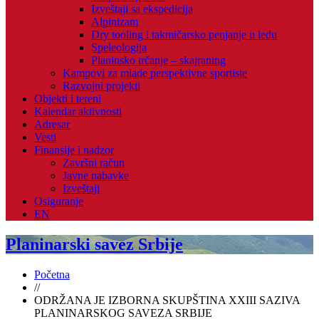
Izveštaji sa ekspedicija
Alpinizam
Dry tooling i takmičarsko penjanje u ledu
Speleologija
Planinsko trčanje – skajraning
Kampovi za mlade perspektivne sportiste
Razvojni projekti
Objekti i tereni
Kalendar aktivnosti
Adresar
Vesti
Finansije i nadzor
Završni račun
Javne nabavke
Izveštaji
Osiguranje
EN
Planinarski savez Srbije
Početna
//
ODRŽANA JE IZBORNA SKUPŠTINA XXIII SAZIVA
PLANINARSKOG SAVEZA SRBIJE