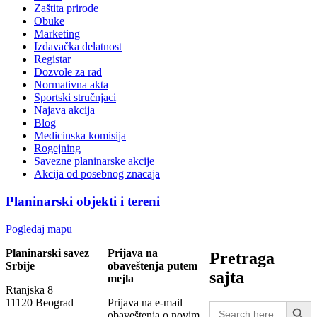
Zaštita prirode
Obuke
Marketing
Izdavačka delatnost
Registar
Dozvole za rad
Normativna akta
Sportski stručnjaci
Najava akcija
Blog
Medicinska komisija
Rogejning
Savezne planinarske akcije
Akcija od posebnog znacaja
Planinarski objekti i tereni
Pogledaj mapu
Planinarski savez
Prijava na
Pretraga
Srbije
obaveštenja putem
sajta
mejla
Rtanjska 8
Search Button
11120 Beograd
Prijava na e-mail
Search
obaveštenja o novim