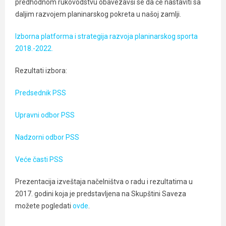
predhodnom rukovodstvu obavezavši se da će nastaviti sa
daljim razvojem planinarskog pokreta u našoj zamlji.
Izborna platforma i strategija razvoja planinarskog sporta
2018.-2022.
Rezultati izbora:
Predsednik PSS
Upravni odbor PSS
Nadzorni odbor PSS
Veće časti PSS
Prezentacija izveštaja načelništva o radu i rezultatima u
2017. godini koja je predstavljena na Skupštini Saveza
možete pogledati
ovde
.