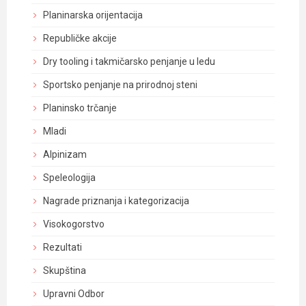
Planinarska orijentacija
Republičke akcije
Dry tooling i takmičarsko penjanje u ledu
Sportsko penjanje na prirodnoj steni
Planinsko trčanje
Mladi
Alpinizam
Speleologija
Nagrade priznanja i kategorizacija
Visokogorstvo
Rezultati
Skupština
Upravni Odbor