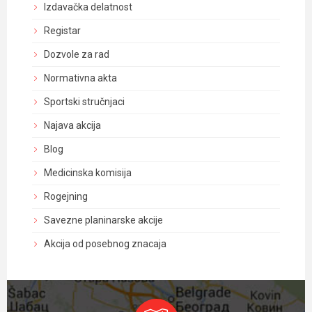
Izdavačka delatnost
Registar
Dozvole za rad
Normativna akta
Sportski stručnjaci
Najava akcija
Blog
Medicinska komisija
Rogejning
Savezne planinarske akcije
Akcija od posebnog znacaja