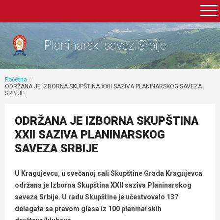
Planinarski savez Srbije
Početna
//
ODRŽANA JE IZBORNA SKUPŠTINA XXII SAZIVA PLANINARSKOG SAVEZA
SRBIJE
ODRŽANA JE IZBORNA SKUPŠTINA
XXII SAZIVA PLANINARSKOG
SAVEZA SRBIJE
U Kragujevcu, u svečanoj sali Skupštine Grada Kragujevca
održana je Izborna Skupština XXII saziva Planinarskog
saveza Srbije. U radu Skupštine je učestvovalo 137
delagata sa pravom glasa iz 100 planinarskih