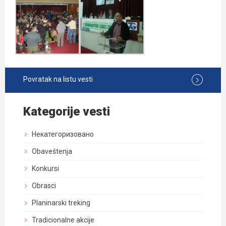
Povratak na listu vesti
Kategorije vesti
Некатегоризовано
Obaveštenja
Konkursi
Obrasci
Planinarski treking
Tradicionalne akcije