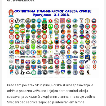
društava/klubova.
Pred sam početak Skupštine, Gorska služba spasavanja je
održala pokaznu vežbu na kojoj su demonstrirali akciju
spasavanja pokazavši okupljenim planinarima svoje veštine.
Svečani deo sednice započeo je intoniranjem himne