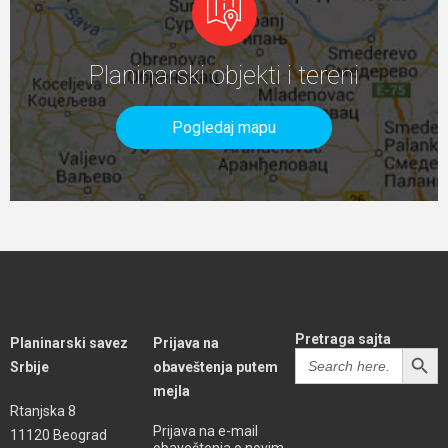
Planinarski objekti i tereni
Pogledaj mapu
Pretraga sajta
Planinarski savez
Prijava na
SEARCH BUTT
Search
Srbije
obaveštenja putem
for:
mejla
Rtanjska 8
Prijava na e-mail
11120 Beograd
obaveštenja o novim