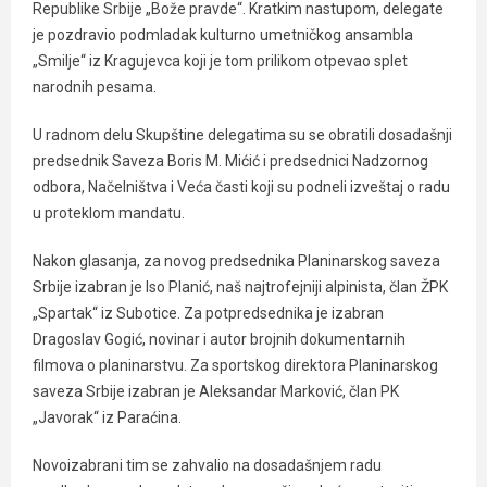
Republike Srbije „Bože pravde“. Kratkim nastupom, delegate
je pozdravio podmladak kulturno umetničkog ansambla
„Smilje“ iz Kragujevca koji je tom prilikom otpevao splet
narodnih pesama.
U radnom delu Skupštine delegatima su se obratili dosadašnji
predsednik Saveza Boris M. Mićić i predsednici Nadzornog
odbora, Načelništva i Veća časti koji su podneli izveštaj o radu
u proteklom mandatu.
Nakon glasanja, za novog predsednika Planinarskog saveza
Srbije izabran je Iso Planić, naš najtrofejniji alpinista, član ŽPK
„Spartak“ iz Subotice. Za potpredsednika je izabran
Dragoslav Gogić, novinar i autor brojnih dokumentarnih
filmova o planinarstvu. Za sportskog direktora Planinarskog
saveza Srbije izabran je Aleksandar Marković, član PK
„Javorak“ iz Paraćina.
Novoizabrani tim se zahvalio na dosadašnjem radu