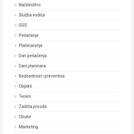
Načelništvo
Služba vodiča
GSS
Pešačenje
Planinarenje
Dan pešačenja
Dani planinara
Bezbednost i preventiva
Objekti
Tereni
Zaštita prirode
Obuke
Marketing