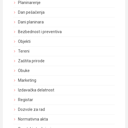
Planinarenje
Dan pešačenja
Dani planinara
Bezbednost i preventiva
Objekti
Tereni
Zaštita prirode
Obuke
Marketing
Izdavačka delatnost
Registar
Dozvole za rad
Normativna akta