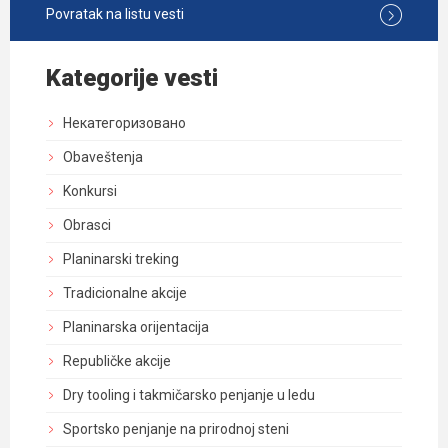
Povratak na listu vesti
Kategorije vesti
Некатегоризовано
Obaveštenja
Konkursi
Obrasci
Planinarski treking
Tradicionalne akcije
Planinarska orijentacija
Republičke akcije
Dry tooling i takmičarsko penjanje u ledu
Sportsko penjanje na prirodnoj steni