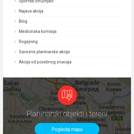
Sportski stručnjaci
Najava akcija
Blog
Medicinska komisija
Rogejning
Savezne planinarske akcije
Akcija od posebnog znacaja
Planinarski objekti i tereni
Pogledaj mapu