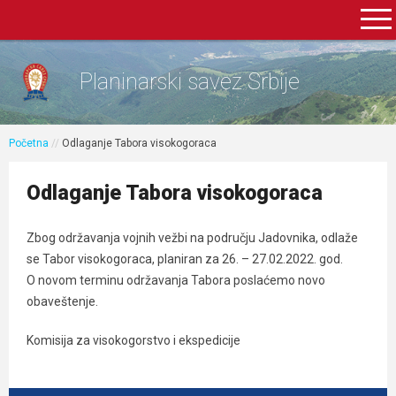
Planinarski savez Srbije
Početna
//
Odlaganje Tabora visokogoraca
Odlaganje Tabora visokogoraca
Zbog održavanja vojnih vežbi na području Jadovnika, odlaže
se Tabor visokogoraca, planiran za 26. – 27.02.2022. god.
O novom terminu održavanja Tabora poslaćemo novo
obaveštenje.
Komisija za visokogorstvo i ekspedicije