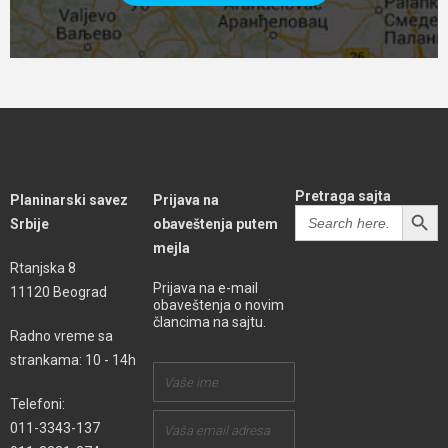
Pretraga sajta
Planinarski savez
Prijava na
SEARCH BUTT
Search
Srbije
obaveštenja putem
for:
mejla
Rtanjska 8
Prijava na e-mail
11120 Beograd
obaveštenja o novim
člancima na sajtu.
Radno vreme sa
strankama: 10 - 14h
Telefoni:
011-3343-137