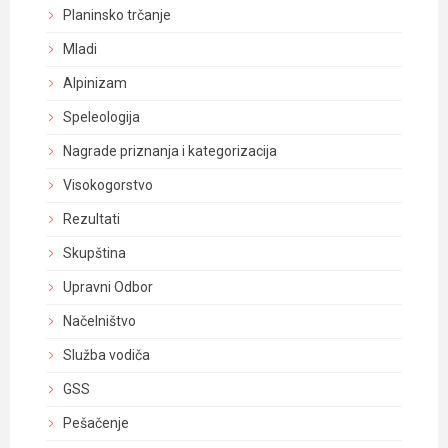
Planinsko trčanje
Mladi
Alpinizam
Speleologija
Nagrade priznanja i kategorizacija
Visokogorstvo
Rezultati
Skupština
Upravni Odbor
Načelništvo
Služba vodiča
GSS
Pešačenje