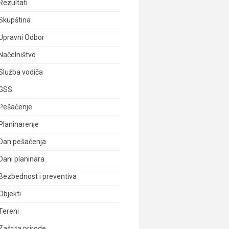
Rezultati
Skupština
Upravni Odbor
Načelništvo
Služba vodiča
GSS
Pešačenje
Planinarenje
Dan pešačenja
Dani planinara
Bezbednost i preventiva
Objekti
Tereni
Zaštita prirode