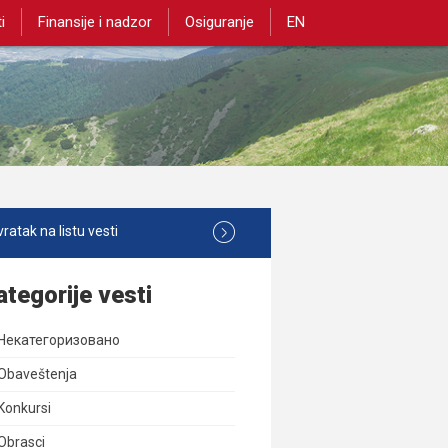
i
Finansije i nadzor
Osiguranje
EN
ratak na listu vesti
ategorije vesti
Некатегоризовано
Obaveštenja
Konkursi
Obrasci