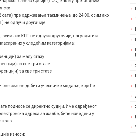
нарског савеза Србије (ПСС), као и у претходним
онско
 сата) пре одржавања такмичења, до 24:00, осим ако
) не одлучи другачије.
е, осим ако КПТ не одлучи другачије, наградити и
пласираних у следећим категоријама:
ренцији) за малу стазу
ренцији) за све три стазе
уренцији) за све три стазе
 ове сезоне добити учесничке медаље, које ће
ате подносе се директно судији. Име одређеног
 електронска адреса за жалбе, биће наведени у
 коло.
ације износи: