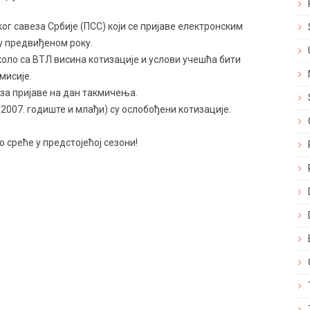
г савеза Србије (ПСС) који се пријаве електронским
 у предвиђеном року.
оло са ВТЛ висина котизације и услови учешћа бити
мисије.
 за пријаве на дан такмичења.
2007. годиште и млађи) су ослобођени котизације.
среће у предстојећој сезони!