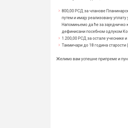
800,00 РСД за чланове Планинарско
путем и имају реализовану уплату
Напомињемо да ће за заједничко к
дефинисани посебном одлуком Ко
1.200,00 РСД за остале учеснике и
Такмичари до 18 година старости (
Желимо вам успешне припреме и пуно 