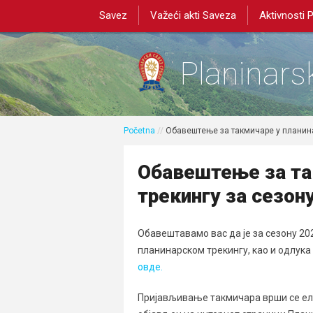
Savez
Važeći akti Saveza
Aktivnosti 
Planinarsk
Početna
//
Обавештење за такмичаре у планина
Обавештење за та
трекингу за сезон
Обавештавамо вас да је за сезону 20
планинарском трекингу, као и одлука
овде.
Пријављивање такмичара врши се еле