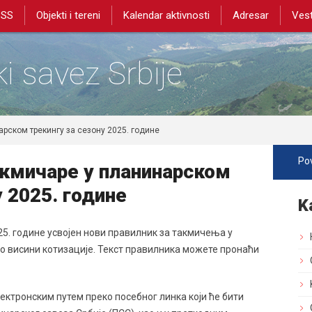
PSS
Objekti i tereni
Kalendar aktivnosti
Adresar
Vest
i savez Srbije
рском трекингу за сезону 2025. године
Pov
кмичаре у планинарском
у 2025. године
K
25. године усвојен нови правилник за такмичења у
 о висини котизације. Текст правилника можете пронаћи
ктронским путем преко посебног линка који ће бити