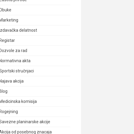
Obuke
Marketing
Izdavačka delatnost
Registar
Dozvole za rad
Normativna akta
Sportski stručnjaci
Najava akcija
Blog
Medicinska komisija
Rogejning
Savezne planinarske akcije
Akcija od posebnog znacaja