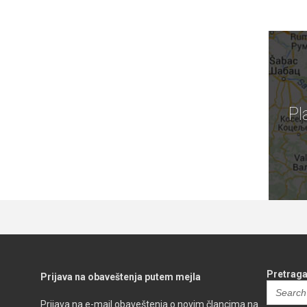
Pl
Pretraga
Prijava na obaveštenja putem mejla
Search
for:
Prijava na e-mail obaveštenja o novim člancima na