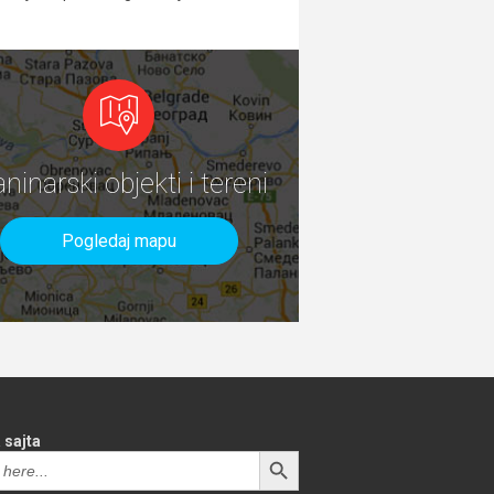
aninarski objekti i tereni
Pogledaj mapu
 sajta
SEARCH BUTTON