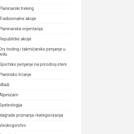
Planinarski treking
Tradicionalne akcije
Planinarska orijentacija
Republičke akcije
Dry tooling i takmičarsko penjanje u
ledu
Sportsko penjanje na prirodnoj steni
Planinsko trčanje
Mladi
Alpinizam
Speleologija
Nagrade priznanja i kategorizacija
Visokogorstvo