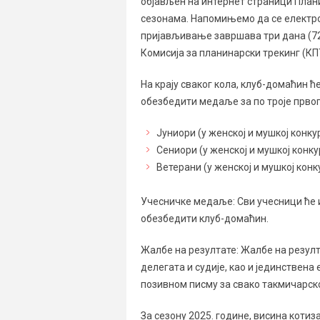
објављен на интернет страници Плани
сезонама. Напомињемо да се електр
пријављивање завршава три дана (72
Комисија за планинарски трекинг (КПТ
На крају сваког кола, клуб-домаћин ћ
обезбедити медаље за по троје прво
Јуниори (у женској и мушкој конку
Сениори (у женској и мушкој конку
Ветерани (у женској и мушкој конк
Учесничке медаље: Сви учесници ће и
обезбедити клуб-домаћин.
Жалбе на резултате: Жалбе на резулт
делегата и судије, као и јединствена
позивном писму за свако такмичарско
За сезону 2025. године, висина котиз