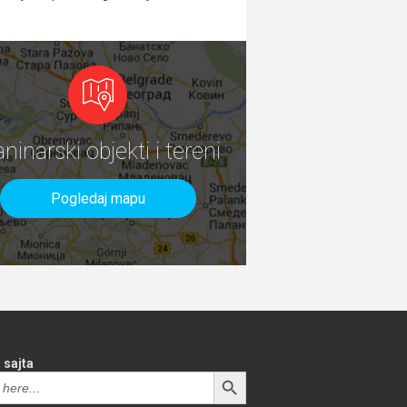
aninarski objekti i tereni
Pogledaj mapu
 sajta
SEARCH BUTTON