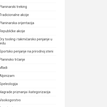
Planinarski treking
Tradicionalne akcije
Planinarska orijentacija
Republičke akcije
Dry tooling i takmičarsko penjanje u
ledu
Sportsko penjanje na prirodnoj steni
Planinsko trčanje
Mladi
Alpinizam
Speleologija
Nagrade priznanja i kategorizacija
Visokogorstvo