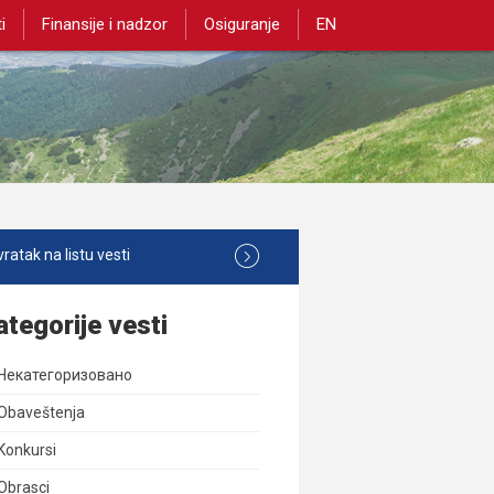
i
Finansije i nadzor
Osiguranje
EN
ratak na listu vesti
ategorije vesti
Некатегоризовано
Obaveštenja
Konkursi
Obrasci