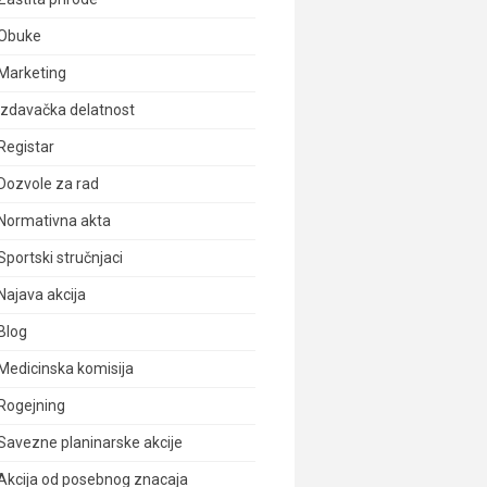
Obuke
Marketing
Izdavačka delatnost
Registar
Dozvole za rad
Normativna akta
Sportski stručnjaci
Najava akcija
Blog
Medicinska komisija
Rogejning
Savezne planinarske akcije
Akcija od posebnog znacaja