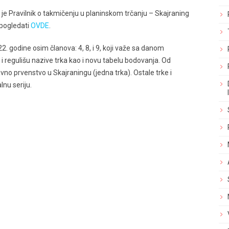
je Pravilnik o takmičenju u planinskom trčanju – Skajraning
 pogledati
OVDE
.
2. godine osim članova: 4, 8, i 9, koji važe sa danom
i regulišu nazive trka kao i novu tabelu bodovanja. Od
no prvenstvo u Skajraningu (jedna trka). Ostale trke i
nu seriju.