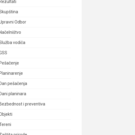
Rezultati
Skupština
Upravni Odbor
Načelništvo
Služba vodiča
GSS
Pešačenje
Planinarenje
Dan pešačenja
Dani planinara
Bezbednost i preventiva
Objekti
Tereni
Zaštita prirode