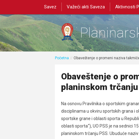
Savez
Važeći akti Saveza
Aktivnosti 
Planinarsk
Početna
//
Obaveštenje o promeni naziva takmiče
Obaveštenje o prom
planinskom trčanju
Na osnovu Pravilnika o sportskim granama
disciplinama u okviru sportskih grana i o
sportske grane i oblasti sporta u Republic
oblasti sporta“), UO PSS je na sednici 
planinskom trčanju PSS. Ubuduće naziv