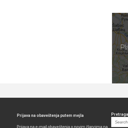
Pl
Pretraga
Prijava na obaveštenja putem mejla
Search
for:
Prijava na e-mail obaveštenja o novim člancima na