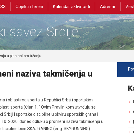
PSS
Objekti i tereni
Kalendar aktivnosti
Adresar
Vest
i savez Srbije
nja u planinskom trčanju
Pov
eni naziva takmičenja u
K
 i oblastima sporta u Republici Srbiji i sportskim
blasti sporta (Član 1. “ Ovim Pravilnikom utvrđuju se
i Srbiji i sportske discipline u okviru sportskih grana i
15. 10. 2020. doneo odluku o promeni naziva takmičenja u
 discipline biće SKAJRANING (eng. SKYRUNNING).